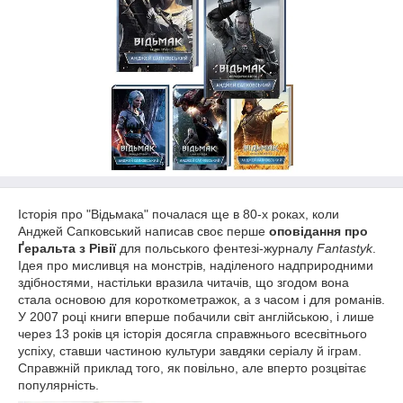
Історія про "Відьмака" почалася ще в 80-х роках, коли
Анджей Сапковський написав своє перше
оповідання про
Ґеральта з Рівії
для польського фентезі-журналу
Fantastyk
.
Ідея про мисливця на монстрів, наділеного надприродними
здібностями, настільки вразила читачів, що згодом вона
стала основою для короткометражок, а з часом і для романів.
У 2007 році книги вперше побачили світ англійською, і лише
через 13 років ця історія досягла справжнього всесвітнього
успіху, ставши частиною культури завдяки серіалу й іграм.
Справжній приклад того, як повільно, але вперто розцвітає
популярність.