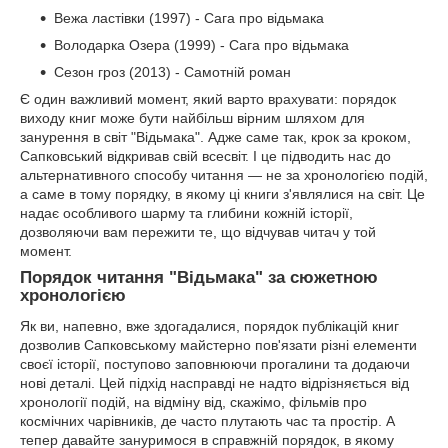
Вежа ластівки (1997) - Сага про відьмака
Володарка Озера (1999) - Сага про відьмака
Сезон гроз (2013) - Самотній роман
Є один важливий момент, який варто врахувати: порядок
виходу книг може бути найбільш вірним шляхом для
занурення в світ "Відьмака". Адже саме так, крок за кроком,
Сапковський відкривав свій всесвіт. І це підводить нас до
альтернативного способу читання — не за хронологією подій,
а саме в тому порядку, в якому ці книги з'являлися на світ. Це
надає особливого шарму та глибини кожній історії,
дозволяючи вам пережити те, що відчував читач у той
момент.
Порядок читання "Відьмака" за сюжетною
хронологією
Як ви, напевно, вже здогадалися, порядок публікацій книг
дозволив Сапковському майстерно пов'язати різні елементи
своєї історії, поступово заповнюючи прогалини та додаючи
нові деталі. Цей підхід насправді не надто відрізняється від
хронології подій, на відміну від, скажімо, фільмів про
космічних чарівників, де часто плутають час та простір. А
тепер давайте зануримося в справжній порядок, в якому