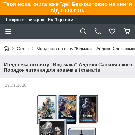
Твоя нова книга вже їде! Безкоштовно на книги
від 1000 грн.
Інтернет-книгарня “На Переломі"
Статті
Мандрівка по світу "Відьмака" Анджея Сапковсько
Мандрівка по світу "Відьмака" Анджея Сапковського:
Порядок читання для новачків і фанатів
29.01.2025