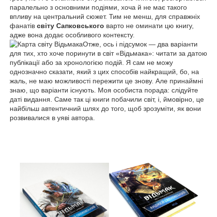
паралельно з основними подіями, хоча й не має такого
впливу на центральний сюжет. Тим не менш, для справжніх
фанатів
світу Сапковського
варто не оминати цю книгу,
адже вона додає особливого контексту.
Отже, ось і підсумок — два варіанти
для тих, хто хоче поринути в світ «Відьмака»: читати за датою
публікації або за хронологією подій. Я сам не можу
однозначно сказати, який з цих способів найкращий, бо, на
жаль, не маю можливості пережити це знову. Але принаймні
знаю, що варіанти існують. Моя особиста порада: слідуйте
даті видання. Саме так ці книги побачили світ, і, ймовірно, це
найбільш автентичний шлях до того, щоб зрозуміти, як вони
розвивалися в уяві автора.