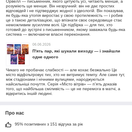
Орвелл — письменник, якого цитують усі, читають менше, а
розуміють ще менше. Він незручний: він не дає простих
відповідей і не підтверджує жодної з ідеологій. Він показував,
як будь-яка утопія виростає у свою протилежність — і робив
це з такою деталізацією, що впізнати своє середовище стає
неможливим зусиллям волі. Ця підбірка — для тих, хто
готовий до зустрічі з письменником, якому заважала будь-яка
система — включаючи власні переконання.
06.06.2026
П'ять пар, які шукали виходу — і знайшли
одне одного
Чикаго не пробачає слабкості — але кохає безжально Це
місто відфільтровує тих, хто не витримує темпу. Але саме тут,
між стадіонами і нічними вулицями, народжуються
найсильніші почуття. Серія «Місто вітрів» — п'ять доказів
того, що найбільша сміливість — це не перемога в матчі, а
відкритись іншій людині.
Про нас
95% позитивних з 151 відгука за рік