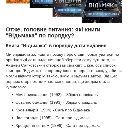
Отже, головне питання: які книги
"Відьмака" по порядку?
Книги
"
Відьмака
"
в порядку дати видання
Ми вирішили залишити позаду переклади і орієнтуватися на
оригінальні дати видання, щоб зберегти саму суть того, як
Анджей Сапковський створював свій світ. Отже, ось список
книг про "Відьмака" в порядку їхнього першого виходу, аби ви
могли відчути історію такою, якою її задумав автор. Від цих
перших сторінок починається епопея, що згодом стала
культовою:
Меч призначення (1992) – Збірка оповідань
Останнє бажання (1993) - Збірка оповідань
Кров ельфів (1994) - Сага про Відьмака
Час погорди (1995) - Сага про відьмака
Хрещення вогнем (1996) - Сага про відьмака