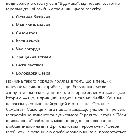
події розгортаються у світі "Відьмака", від першої зустрічі з
героями до найглибших таємниць цього всесвіту.
Останнє бажання
Меч призначення
Сезон гроз
Кров ельфів
Час погорди
Хрещення вогнем
Вежа ластівки
Володарка Озера
Причина такого порядку полягає в тому, що в перших
новелах час часто "стрибає", і це, безумовно, може
заплутати, особливо для тих, хто вперше знайомиться з цією
історією — що, в принципі, видно і в серіалі Netflix. Хоча це
не зовсім ідеально, найкращий старт — це "Останнє
бажання". Саме ця книга надає найкраще уявлення про світ,
географію континенту та суть самого Ґеральта. Історії зі "Меч
призначення" займають місце перед основною сагою і
глибше знайомлять із Цірі, ключовим персонажем. "Сезон
гроз", хоч і є останньою опублікованою книгою, розгортається