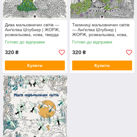
Дива мальовничих світів —
Таємниці мальовничих світів
Анґеліка Штубнер | ЖОРЖ,
— Анґеліка Штубнер |
розмальовка, нова, тверда
ЖОРЖ, розмальовка, нова,
тверда
Готово до відправки
Готово до відправки
320
320
₴
₴
Купити
Купити