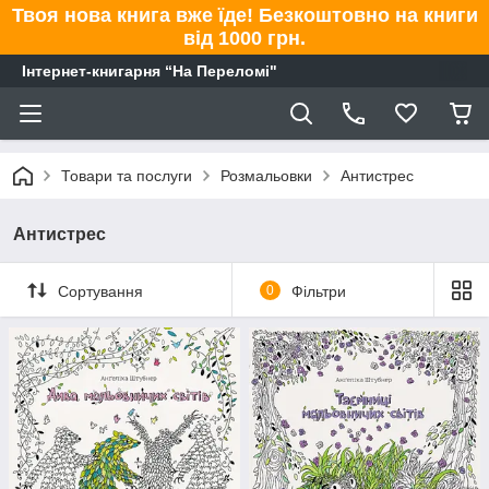
Твоя нова книга вже їде! Безкоштовно на книги
від 1000 грн.
Інтернет-книгарня “На Переломі"
Товари та послуги
Розмальовки
Антистрес
Антистрес
Сортування
0
Фільтри