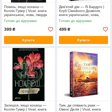
Покинь, якщо кохаєш —
Дев'ятий дім — Лі Бардуго |
Коллін Гувер | Vivat, книга
Клуб Сімейного Дозвілля,
українською, нова, тверда
книга українською, нова,
тверда
Готово до відправки
Готово до відправки
399
499
₴
₴
Купити
Купити
Залишся, якщо кохаєш —
Там, де співають раки —
Коллін Гувер | Vivat, книга
Овенс Делія | Vivat, книга