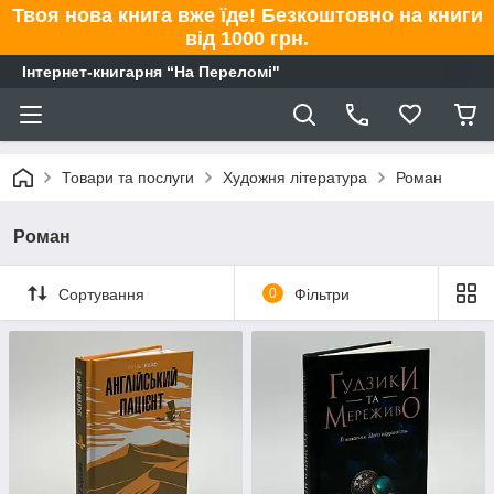
Твоя нова книга вже їде! Безкоштовно на книги
від 1000 грн.
Інтернет-книгарня “На Переломі"
Товари та послуги
Художня література
Роман
Роман
Сортування
0
Фільтри