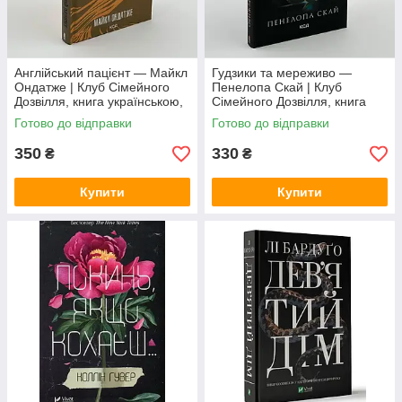
Англійський пацієнт — Майкл
Гудзики та мереживо —
Ондатже | Клуб Сімейного
Пенелопа Скай | Клуб
Дозвілля, книга українською,
Сімейного Дозвілля, книга
нова, тверда
українською, нова, тверда
Готово до відправки
Готово до відправки
350
330
₴
₴
Купити
Купити