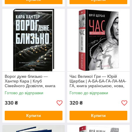
Ворог дуже близько —
Час Великої Гри — Юрій
Хантер Кара | Клуб
Щербак | А-БА-БА-ГА-ЛА-МА-
Сімейного Дозвілля, книга
ГА, книга українською, нова,
українською, нова, тверда
тверда
Готово до відправки
Готово до відправки
330
320
₴
₴
Купити
Купити