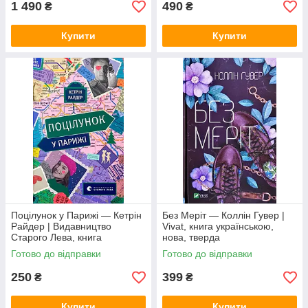
1 490
490
₴
₴
Купити
Купити
Поцілунок у Парижі — Кетрін
Без Меріт — Коллін Гувер |
Райдер | Видавництво
Vivat, книга українською,
Старого Лева, книга
нова, тверда
українською, нова, тверда
Готово до відправки
Готово до відправки
250
399
₴
₴
Купити
Купити