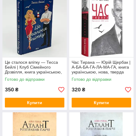
Це сталося влітку — Тесса
Час Тирана — Юрій Щербак |
Бейлі | Клуб Сімейного
А-БА-БА-ГА-ЛА-МА-ГА, книга
Дозвілля, книга українською,
українською, нова, тверда
нова, тверда
Готово до відправки
Готово до відправки
350
320
₴
₴
Купити
Купити