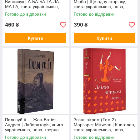
Винничук | А-БА-БА-ГА-ЛА-
Мірбо | Ще одну сторінку,
МА-ГА, книга українською,
книга українською, нова,
нова, тверда
тверда
Готово до відправки
Готово до відправки
460
390
₴
₴
Купити
Купити
Пильнуй її — Жан-Батіст
Звіяні вітром (Том 2) —
Андреа | Лабораторія, книга
Марґарет Мітчелл | Книголав,
українською, нова, тверда
книга українською, нова,
тверда
Готово до відправки
Готово до відправки