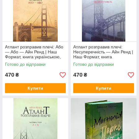
Атлант розправив плечі: Або
Атлант розправив плечі:
— Або — Айн Ренд | Наш
Несуперечність — Айн Ренд |
Формат, книга українською,
Наш Формат, книга
нова, м'яка
українською, нова, м'яка
Готово до відправки
Готово до відправки
470
470
₴
₴
Купити
Купити