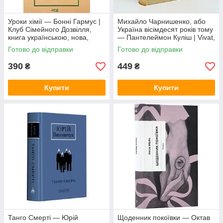
Уроки хімії — Бонні Гармус |
Михайло Чарнишенко, або
Клуб Сімейного Дозвілля,
Україна вісімдесят років тому
книга українською, нова,
— Пантелеймон Куліш | Vivat,
тверда
нова, тверда
Готово до відправки
Готово до відправки
390
449
₴
₴
Купити
Купити
Танго Смерті — Юрій
Щоденник покоївки — Октав