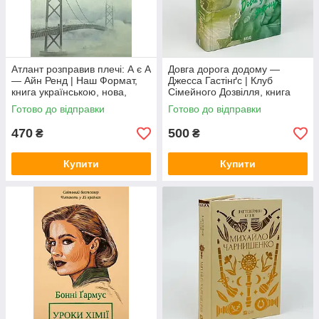
Атлант розправив плечі: А є А
Довга дорога додому —
— Айн Ренд | Наш Формат,
Джесса Гастінґс | Клуб
книга українською, нова,
Сімейного Дозвілля, книга
м'яка
українською, нова, тверда
Готово до відправки
Готово до відправки
470
500
₴
₴
Купити
Купити