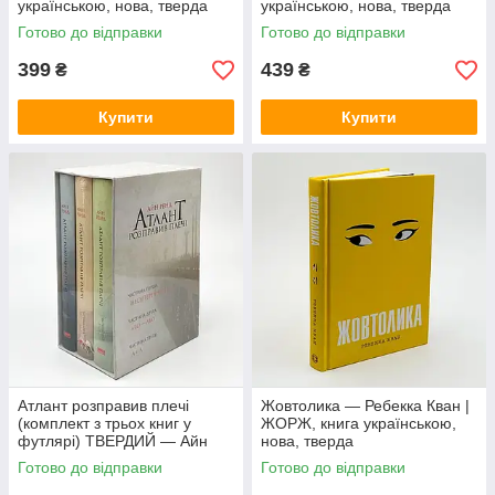
українською, нова, тверда
українською, нова, тверда
Готово до відправки
Готово до відправки
399
439
₴
₴
Купити
Купити
Атлант розправив плечі
Жовтолика — Ребекка Кван |
(комплект з трьох книг у
ЖОРЖ, книга українською,
футлярі) ТВЕРДИЙ — Айн
нова, тверда
Ренд | Наш Формат, книга
Готово до відправки
Готово до відправки
українською, нова, тверда