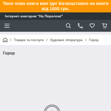
Твоя нова книга вже їде! Безкоштовно на книги
від 1000 грн.
Інтернет-книгарня “На Переломі"
Товари та послуги
Художня література
Горор
Горор