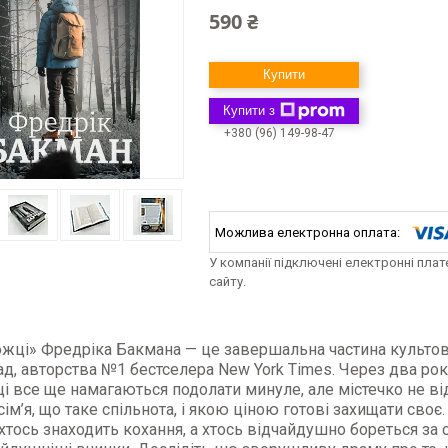
590 ₴
Купити
Купити з
+380 (96) 149-98-47
У компанії підключені електронні пла
сайту.
ці» Фредріка Бакмана — це завершальна частина культової
д, авторства №1 бестселера New York Times. Через два роки
 все ще намагаються подолати минуле, але містечко не від
сім’я, що таке спільнота, і якою ціною готові захищати своє
хтось знаходить кохання, а хтось відчайдушно бореться за с