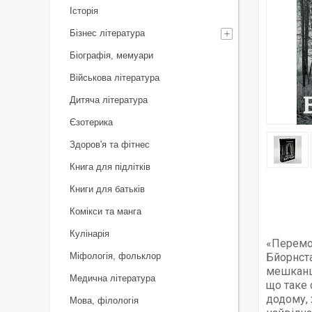
Історія
Бізнес література
Біографія, мемуари
Військова література
Дитяча література
Єзотерика
Здоров'я та фітнес
Книга для підлітків
Книги для батьків
Комікси та манга
Кулінарія
«Перемож
Міфологія, фольклор
Бйорнста
мешканці
Медична література
що таке 
додому, 
Мова, філологія