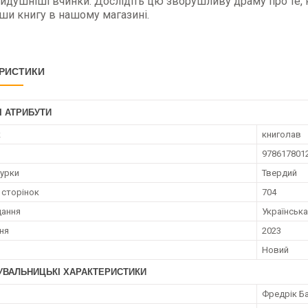
йдушніші вчинки. Дослідіть цю зворушливу драму про те, н
ши книгу в нашому магазині.
РИСТИКИ
І АТРИБУТИ
к
книголав
978617801
турки
Твердий
 сторінок
704
дання
Українська
ння
2023
Новий
УВАЛЬНИЦЬКІ ХАРАКТЕРИСТИКИ
Фредрік Б