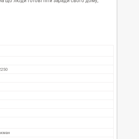
а що люди готові піти заради свого дому,
2250
акман