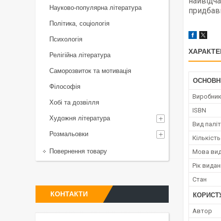
найвідча
Науково-популярна література
придбав
Політика, соціологія
Психологія
ХАРАКТЕ
Релігійна література
Саморозвиток та мотивація
ОСНОВН
Філософія
Виробни
Хобі та дозвілля
ISBN
Художня література
Вид палі
Розмальовки
Кількість
Повернення товару
Мова ви
Рік вида
Стан
КОНТАКТИ
КОРИСТ
Автор