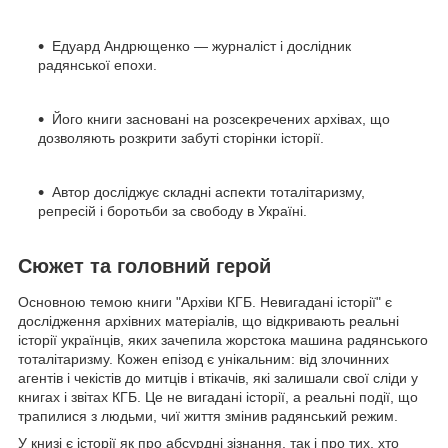
Едуард Андрющенко — журналіст і дослідник
радянської епохи.
Його книги засновані на розсекречених архівах, що
дозволяють розкрити забуті сторінки історії.
Автор досліджує складні аспекти тоталітаризму,
репресій і боротьби за свободу в Україні.
Сюжет та головний герой
Основною темою книги "Архіви КГБ. Невигадані історії" є
дослідження архівних матеріалів, що відкривають реальні
історії українців, яких зачепила жорстока машина радянського
тоталітаризму. Кожен епізод є унікальним: від злочинних
агентів і чекістів до митців і втікачів, які залишали свої сліди у
книгах і звітах КГБ. Це не вигадані історії, а реальні події, що
трапилися з людьми, чиї життя змінив радянський режим.
У книзі є історії як про абсурдні зізнання, так і про тих, хто