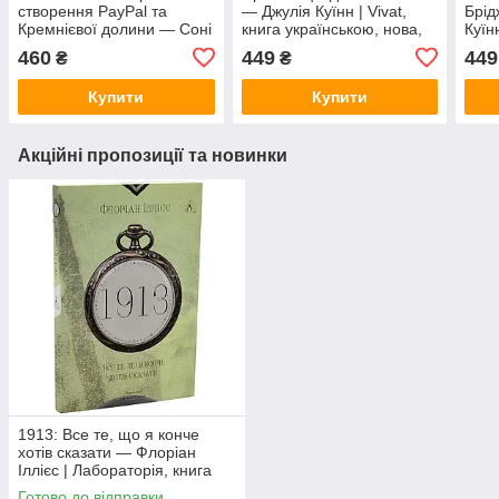
створення PayPal та
— Джулія Куїнн | Vivat,
Брід
Кремнієвої долини — Соні
книга українською, нова,
Куїнн
Джиммі | Vivat, книга
тверда
укра
460
449
449
₴
₴
українською, нова, тверда
Купити
Купити
Акційні пропозиції та новинки
1913: Все те, що я конче
хотів сказати — Флоріан
Іллієс | Лабораторія, книга
українською, нова, м'яка
Готово до відправки