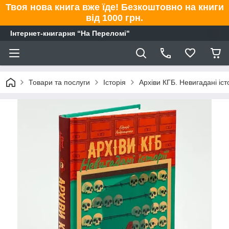
Твоя нова книга вже їде! Безкоштовно на книги
від 1000 грн.
Інтернет-книгарня “На Переломі"
Товари та послуги
Історія
Архіви КГБ. Невигадані іс