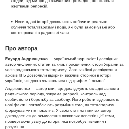
людей, від митців до звичайних громадян, що ставали
жертвами репресій.
Невигадані історії дозволяють побачити реальне
обличчя тоталітаризму і події, які були замовчувані або
спотворювані в радянські часи.
Про автора
Едуард Андрющенко
— український журналіст і дослідник,
автор численних статей та книг, присвячених історії України за
часів радянського тоталітаризму. Його глибокі дослідження
архівів КГБ дозволили відкрити важливі сторінки в історії
українців, які довго залишалися під грифом "таємно".
Андрющенко — автор книг, що досліджують складні аспекти
радянського періоду, зокрема репресії, контроль над
особистістю і боротьбу за свободу. Його роботи відкривають
нові факти і поглиблюють розуміння того, як тоталітаризм
формував життя поколінь. У своїх статтях і книгах автор
докладається до осмислення важливих аспектів цієї теми,
привертаючи увагу до історії, яка потребує пізнання і
розуміння.