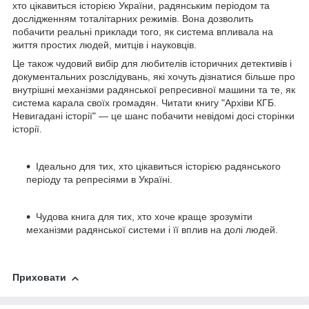
хто цікавиться історією України, радянським періодом та
дослідженням тоталітарних режимів. Вона дозволить
побачити реальні приклади того, як система впливала на
життя простих людей, митців і науковців.
Це також чудовий вибір для любителів історичних детективів і
документальних розслідувань, які хочуть дізнатися більше про
внутрішні механізми радянської репресивної машини та те, як
система карала своїх громадян. Читати книгу "Архіви КГБ.
Невигадані історії" — це шанс побачити невідомі досі сторінки
історії.
Ідеально для тих, хто цікавиться історією радянського
періоду та репресіями в Україні.
Чудова книга для тих, хто хоче краще зрозуміти
механізми радянської системи і її вплив на долі людей.
Приховати