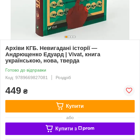
Архіви КГБ. Невигадані історії —
Андрющенко Едуард | Vivat, книга
українською, нова, тверда
Готово до відправки
Код: 9789669827081
Роздріб
449
₴
Купити
або
Купити з