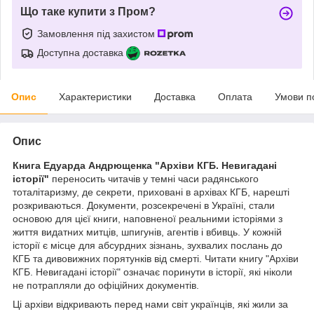
Що таке купити з Пром?
Замовлення під захистом
Доступна доставка
Опис
Характеристики
Доставка
Оплата
Умови п
Опис
Книга Едуарда Андрющенка "Архіви КГБ. Невигадані
історії"
переносить читачів у темні часи радянського
тоталітаризму, де секрети, приховані в архівах КГБ, нарешті
розкриваються. Документи, розсекречені в Україні, стали
основою для цієї книги, наповненої реальними історіями з
життя видатних митців, шпигунів, агентів і вбивць. У кожній
історії є місце для абсурдних зізнань, зухвалих послань до
КГБ та дивовижних порятунків від смерті. Читати книгу "Архіви
КГБ. Невигадані історії" означає поринути в історії, які ніколи
не потрапляли до офіційних документів.
Ці архіви відкривають перед нами світ українців, які жили за