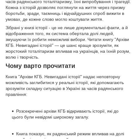
часів радянського тоталітаризму, їхні випробування і трагедії.
Кожна з історій дозволяє поглянути на життя через призму
боротьби, зради, таємниць і відчайдушних спроб вижити в
умовах, де кожне слово могло коштувати життя.
Зібрані у книзі історії - це не лише документальні факти, а й
відображення того, як система обертала долі людей,
змушуючи їх робити неможливі вибори. Читати книгу "Архіви
КГБ. Невигадані історії" — це шанс краще зрозуміти, як
жорстокий тоталітаризм впливав на українців, на їхній розум,
волю і творчість.
Чому варто прочитати
Книга "Архіви КГБ. Невигадані історії" надає неповторну
можливість заглибитися у реальні історії, які допомагають
зрозуміти складну ситуацію в Україні за часів радянського
правління:
Розсекречені архіви КГБ відкривають історії, які до
цього були невідомі широкому загалу.
Книга показує, як радянський режим впливав на долі