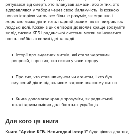
рятувався від смерті, хто планував замахи, або ж тих, хто
відправлявся у табори через свою балакучість. Із кожною
новою історією читач все більше розуміє, як страшно і
жорстоко може діяти тоталітарний режим, як він викривлює
людські долі. Кожен з цих епізодів дозволяє краще зрозуміти,
як під тиском КГБ і радянської системи могли змінюватися
навіть найбільш великі ідеї та надії.
Історії про видатних митців, які стали жертвами
репресій, і про тих, хто вижив у часи терору.
Про тих, хто став шпигуном чи агентом, і хто був
змушений діяти під впливом загрози власному життю.
Книга допомагає краще зрозуміти, як радянський
тоталітаризм змінив долі багатьох українців.
Для кого ця книга
Книга "Архіви КГБ. Невигадані історії"
буде цікава для тих,