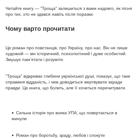
Читайте книгу — "Троща" залишиться з вами надовго, як пісня
про тих, хто не здався навіть після поразки.
Чому варто прочитати
Це роман про повстанців, про Україну, про нас. Він не лише
художній — він історичний, психологічний і дуже особистий.
Змушує пам’ятати і розуміти.
"Троща" відкриває глибини української душі, показує, що таке
справжня відданість, і чим доводиться жертвувати заради
правди. Це книга, що болить, але її хочеться перечитувати.
Сильна історія про вояка УПА, що повертається в
минуле
Роман про боротьбу, зраду, любов і спокути