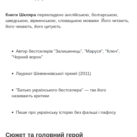
Книги Шкляра
перекладено англійською, болгарською,
шведською, вірменською, словацькою мовами. Його читають,
його чекають, його цитують.
Автор бестселерів "Залишенець",
"Маруся"
,
"Ключ"
,
"Чорний ворон"
Лауреат Шевченківської премії (2011)
"Батько українського бестселера" — так його
називають критики
Пише про українську історію без фальші і пафосу
Сюжет та головний герой