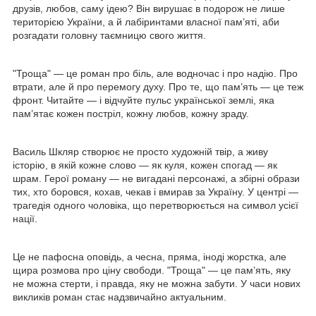
друзів, любов, саму ідею? Він вирушає в подорож не лише
територією України, а й лабіринтами власної пам’яті, аби
розгадати головну таємницю свого життя.
"Троща" — це роман про біль, але водночас і про надію. Про
втрати, але й про перемогу духу. Про те, що пам’ять — це теж
фронт. Читайте — і відчуйте пульс української землі, яка
пам’ятає кожен постріл, кожну любов, кожну зраду.
Василь Шкляр створює не просто художній твір, а живу
історію, в якій кожне слово — як куля, кожен спогад — як
шрам. Герої роману — не вигадані персонажі, а збірні образи
тих, хто боровся, кохав, чекав і вмирав за Україну. У центрі —
трагедія одного чоловіка, що перетворюється на символ усієї
нації.
Це не пафосна оповідь, а чесна, пряма, іноді жорстка, але
щира розмова про ціну свободи. "Троща" — це пам’ять, яку
не можна стерти, і правда, яку не можна забути. У часи нових
викликів роман стає надзвичайно актуальним.