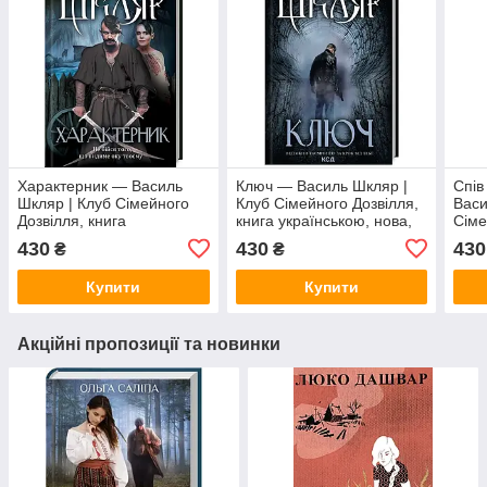
Характерник — Василь
Ключ — Василь Шкляр |
Спів
Шкляр | Клуб Сімейного
Клуб Сімейного Дозвілля,
Васи
Дозвілля, книга
книга українською, нова,
Сіме
українською, нова, тверда
тверда
укра
430
430
430
₴
₴
Купити
Купити
Акційні пропозиції та новинки