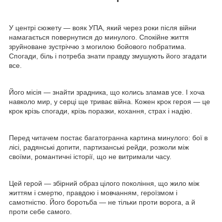
У центрі сюжету — вояк УПА, який через роки після війни
намагається повернутися до минулого. Спокійне життя
зруйноване зустріччю з могилою бойового побратима.
Спогади, біль і потреба знати правду змушують його згадати
все.
Його місія — знайти зрадника, що колись зламав усе. І хоча
навколо мир, у серці ще триває війна. Кожен крок героя — це
крок крізь спогади, крізь поразки, кохання, страх і надію.
Перед читачем постає багатогранна картина минулого: бої в
лісі, радянські допити, партизанські рейди, розколи між
своїми, романтичні історії, що не витримали часу.
Цей герой — збірний образ цілого покоління, що жило між
життям і смертю, правдою і мовчанням, героїзмом і
самотністю. Його боротьба — не тільки проти ворога, а й
проти себе самого.