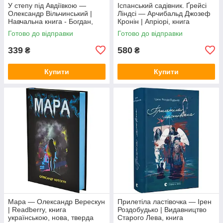
У степу під Авдіївкою —
Іспанський садівник. Ґрейсі
Олександр Вільчинський |
Ліндсі — Арчибальд Джозеф
Навчальна книга - Богдан,
Кронін | Апріорі, книга
книга українською, нова,
українською, нова, тверда
Готово до відправки
Готово до відправки
тверда
339
580
₴
₴
Купити
Купити
Мара — Олександр Верескун
Прилетіла ластівочка — Ірен
| Readberry, книга
Роздобудько | Видавництво
українською, нова, тверда
Старого Лева, книга