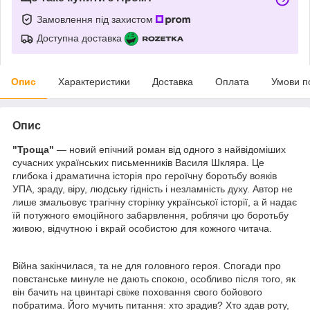
Замовлення під захистом
Доступна доставка
Опис
Характеристики
Доставка
Оплата
Умови п
Опис
"Троща"
— новий епічний роман від одного з найвідоміших
сучасних українських письменників Василя Шкляра. Це
глибока і драматична історія про героїчну боротьбу вояків
УПА, зраду, віру, людську гідність і незламність духу. Автор не
лише змальовує трагічну сторінку української історії, а й надає
їй потужного емоційного забарвлення, роблячи цю боротьбу
живою, відчутною і вкрай особистою для кожного читача.
Війна закінчилася, та не для головного героя. Спогади про
повстанське минуле не дають спокою, особливо після того, як
він бачить на цвинтарі свіже поховання свого бойового
побратима. Його мучить питання: хто зрадив? Хто здав роту,