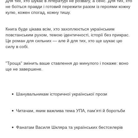
Для тих, хто шукає в літературі не розвагу, а сенс. Для тих, хто
не боїться правди і готовий пережити разом із героями кожну
кулю, кожен спогад, кожну тишу.
Книга буде цікава всім, хто захоплюється українським
повстанським рухом, темою ідентичності, історії без прикрас.
Це роман для сильних — але й для тих, хто ще шукає цю
силу в собі.
"Троща" змінить ваше ставлення до минулого і покаже: воно
ще не завершене.
Шанувальникам історичної української прози
Читачам, яким важлива тема УПА, пам’яті й боротьби
Фанатам Василя Шкляра та українських бестселерів