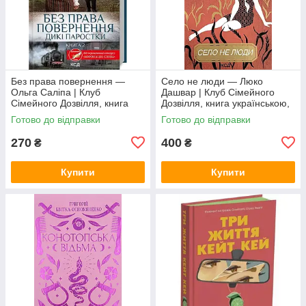
Без права повернення —
Село не люди — Люко
Ольга Саліпа | Клуб
Дашвар | Клуб Сімейного
Сімейного Дозвілля, книга
Дозвілля, книга українською,
українською, нова, тверда
нова, тверда
Готово до відправки
Готово до відправки
270
400
₴
₴
Купити
Купити