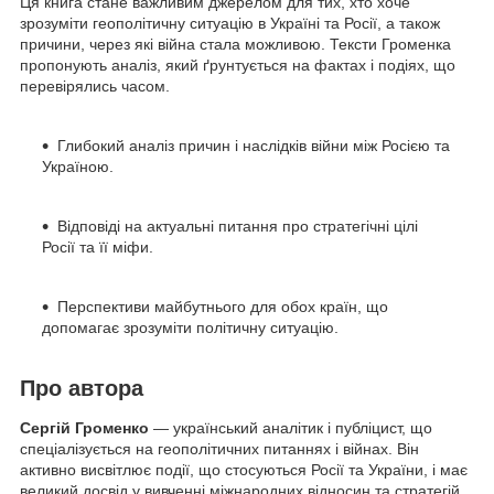
Ця книга стане важливим джерелом для тих, хто хоче
зрозуміти геополітичну ситуацію в Україні та Росії, а також
причини, через які війна стала можливою. Тексти Громенка
пропонують аналіз, який ґрунтується на фактах і подіях, що
перевірялись часом.
Глибокий аналіз причин і наслідків війни між Росією та
Україною.
Відповіді на актуальні питання про стратегічні цілі
Росії та її міфи.
Перспективи майбутнього для обох країн, що
допомагає зрозуміти політичну ситуацію.
Про автора
Сергій Громенко
— український аналітик і публіцист, що
спеціалізується на геополітичних питаннях і війнах. Він
активно висвітлює події, що стосуються Росії та України, і має
великий досвід у вивченні міжнародних відносин та стратегій