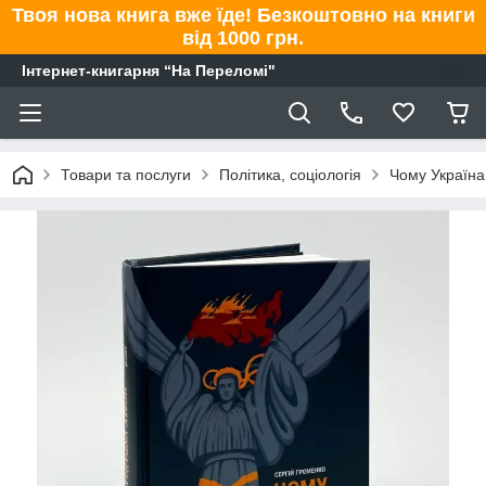
Твоя нова книга вже їде! Безкоштовно на книги
від 1000 грн.
Інтернет-книгарня “На Переломі"
Товари та послуги
Політика, соціологія
Чому Україна 