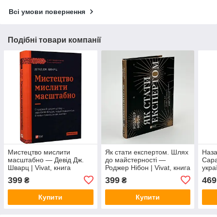
Всі умови повернення
Подібні товари компанії
Мистецтво мислити
Як стати експертом. Шлях
Наза
масштабно — Девід Дж.
до майстерності —
Сара
Шварц | Vivat, книга
Роджер Нібон | Vivat, книга
укра
українською, нова, тверда
українською, нова, тверда
399
399
469
₴
₴
Купити
Купити