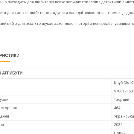
льно підходить для любителів психологічних трилерів і детективів з міс
ига для тих, хто любить розгадувати складні психологічні таємниці і до
вий вибір для всіх, хто шукає захоплюючі історії з непередбачуваними
РИСТИКИ
І АТРИБУТИ
к
Клуб Сіме
978617150
турки
Твердий
 сторінок
464
дання
Українська
ння
2024
Новий