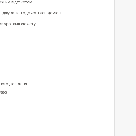
тичним підтекстом.
сліджувати людську підсвідомість.
 поворотами сюжету.
йного Дозвілля
7883