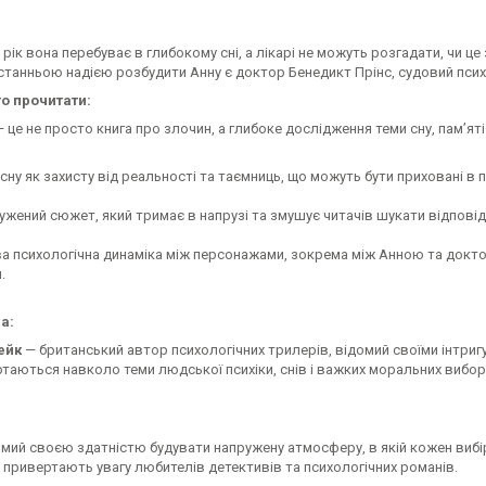
рік вона перебуває в глибокому сні, а лікарі не можуть розгадати, чи це
танньою надією розбудити Анну є доктор Бенедикт Прінс, судовий психол
о прочитати:
— це не просто книга про злочин, а глибоке дослідження теми сну, пам’яті
сну як захисту від реальності та таємниць, що можуть бути приховані в п
ужений сюжет, який тримає в напрузі та змушує читачів шукати відповіді
ва психологічна динаміка між персонажами, зокрема між Анною та докто
.
а:
ейк
— британський автор психологічних трилерів, відомий своїми інтр
таються навколо теми людської психіки, снів і важких моральних вибор
омий своєю здатністю будувати напружену атмосферу, в якій кожен вибі
 привертають увагу любителів детективів та психологічних романів.