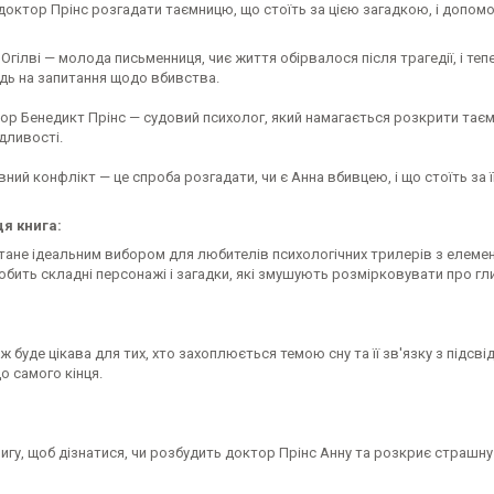
октор Прінс розгадати таємницю, що стоїть за цією загадкою, і допомо
Огілві — молода письменниця, чиє життя обірвалося після трагедії, і те
ідь на запитання щодо вбивства.
ор Бенедикт Прінс — судовий психолог, який намагається розкрити таєм
дливості.
вний конфлікт — це спроба розгадати, чи є Анна вбивцею, і що стоїть за
ця книга:
стане ідеальним вибором для любителів психологічних трилерів з елемент
юбить складні персонажі і загадки, які змушують розмірковувати про гл
ж буде цікава для тих, хто захоплюється темою сну та її зв'язку з під
до самого кінця.
игу, щоб дізнатися, чи розбудить доктор Прінс Анну та розкриє страшну