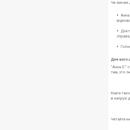
Чи зможе д
Анна 
відпов
Докт
справе
Голо
Для кого 
"Анна О." 
тим, хто л
Книга тако
в напрузі 
Читайте кн