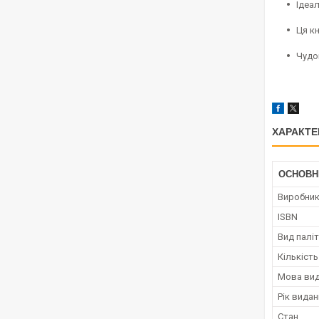
Ідеа
Ця кн
Чудо
ХАРАКТЕ
ОСНОВН
Виробни
ISBN
Вид палі
Кількість
Мова ви
Рік вида
Стан