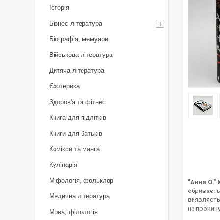
Історія
Бізнес література
Біографія, мемуари
Військова література
Дитяча література
Єзотерика
Здоров'я та фітнес
Книга для підлітків
Книги для батьків
Комікси та манга
Кулінарія
Міфологія, фольклор
"Анна О."
обриваєтьс
Медична література
виявляєтьс
не прокину
Мова, філологія