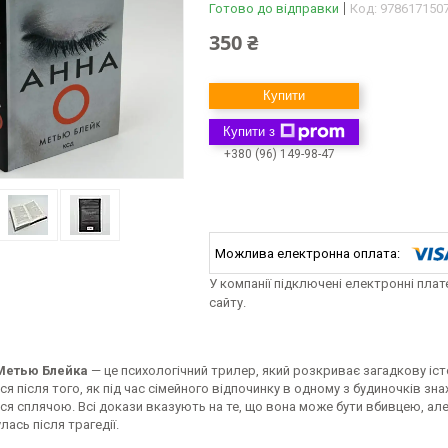
Готово до відправки
Код:
978617150
350 ₴
Купити
Купити з
+380 (96) 149-98-47
У компанії підключені електронні пла
сайту.
 Метью Блейка
— це психологічний трилер, який розкриває загадкову істо
я після того, як під час сімейного відпочинку в одному з будиночків зна
я сплячою. Всі докази вказують на те, що вона може бути вбивцею, але
лась після трагедії.