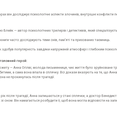
орах він досліджує психологічні аспекти злочинів, внутрішні конфлікти п
 Блейк — автор психологічних трилерів і детективів, який спеціалізуєть
 книги часто досліджують теми снів, пам'яті та прихованих таємниць.
к здобув популярність завдяки напруженій атмосфері і глибоким психол
головний герой:
южету — Анна Огілві, молода письменниця, чиє життя було зруйноване тр
битими, а сама вона впала в сплячку. Всі докази вказують на те, що Анн
она не прокинулась після трагедії.
рік після трагедії, Анна залишається у стані сплячки, а доктор Бенедикт
 зі сном. Він намагається розбудити її, щоб вона могла відповісти на за