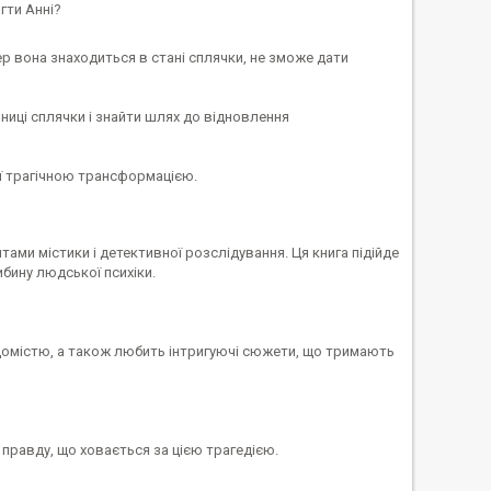
гти Анні?
пер вона знаходиться в стані сплячки, не зможе дати
ниці сплячки і знайти шлях до відновлення
 її трагічною трансформацією.
ами містики і детективної розслідування. Ця книга підійде
ибину людської психіки.
свідомістю, а також любить інтригуючі сюжети, що тримають
 правду, що ховається за цією трагедією.