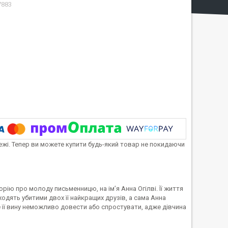
7883
тежі. Тепер ви можете купити будь-який товар не покидаючи
рію про молоду письменницю, на ім’я Анна Огілві. Її життя
ходять убитими двох її найкращих друзів, а сама Анна
 її вину неможливо довести або спростувати, адже дівчина