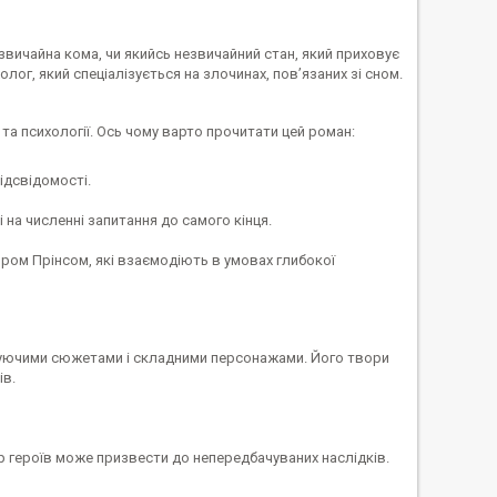
 звичайна кома, чи якийсь незвичайний стан, який приховує
ог, який спеціалізується на злочинах, пов’язаних зі сном.
 та психології. Ось чому варто прочитати цей роман:
ідсвідомості.
 на численні запитання до самого кінця.
ром Прінсом, які взаємодіють в умовах глибокої
игуючими сюжетами і складними персонажами. Його твори
ів.
р героїв може призвести до непередбачуваних наслідків.