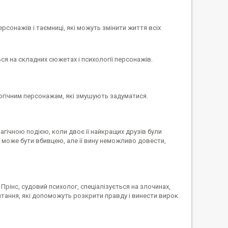
ерсонажів і таємниці, які можуть змінити життя всіх
ся на складних сюжетах і психології персонажів.
огічним персонажам, які змушують задуматися.
агічною подією, коли двоє її найкращих друзів були
а може бути вбивцею, але її вину неможливо довести,
 Прінс, судовий психолог, спеціалізується на злочинах,
питання, які допоможуть розкрити правду і винести вирок.