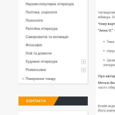
Науково-популярна література
Політика, соціологія
Четвертий 
вбивцю. Ос
Психологія
Чому варт
Релігійна література
"Анна О."
Саморозвиток та мотивація
Тема 
Філософія
Напр
Хобі та дозвілля
Ціка
Художня література
загадки
Розмальовки
Про автор
Повернення товару
Метью Бл
часто обер
КОНТАКТИ
Блейк від
Його книги