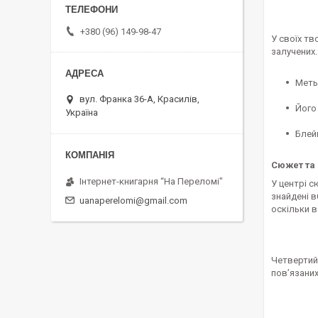
+380 (96) 149-98-47
У своїх тв
залучених.
Метью
вул. Франка 36-А, Красилів,
Його
Україна
Блей
Сюжет та 
Інтернет-книгарня “На Переломі"
У центрі с
знайдені в
uanaperelomi@gmail.com
оскільки в
Четвертий 
пов’язаних