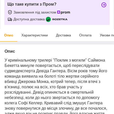
Що таке купити з Пром?
Замовлення під захистом
Доступна доставка
Опис
Характеристики
Доставка
Оплата
Умови п
Опис
У кримінальному трилері "Поклик з могили" Саймона
Бекетта минуле повертається, щоб переслідувати
судмедексперта Девіда Гантера. Вісім років тому його
команда виявила на болоті тіло жертви серійного
вбивці Джерома Монка, котрий тепер, після втечі з
в'язниці, полює на всіх, хто брав участь у
розслідуванні. Девід опиняється в смертельній
небезпеці, коли до нього звертається по допомогу
колега Софі Келлер. Кривавий слід змушує Гантера
знову повернутися до місця злочину, де все почалося,
адже якщо він не розкриє правди, його власне життя