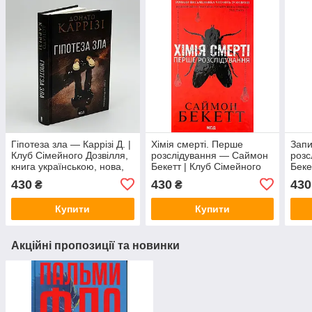
Гіпотеза зла — Каррізі Д. |
Хімія смерті. Перше
Запи
Клуб Сімейного Дозвілля,
розслідування — Саймон
розс
книга українською, нова,
Бекетт | Клуб Сімейного
Беке
тверда
Дозвілля, книга
Дозв
430
430
430
₴
₴
українською, нова, тверда
укра
Купити
Купити
Акційні пропозиції та новинки