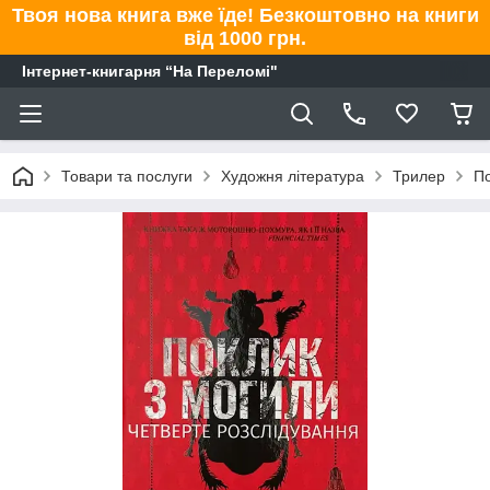
Твоя нова книга вже їде! Безкоштовно на книги
від 1000 грн.
Інтернет-книгарня “На Переломі"
Товари та послуги
Художня література
Трилер
По