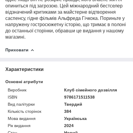
опиниться під загрозою. Цей міжнародний бестселер
відзначений критиками за майстерне відтворення
саспенсу, гідне фільмів Альфреда Гічкока. Пориньте у
напружену гостросюжетну історію, що тримає в полоні
до останньої сторінки, обравши це видання у нашому
магазині.
Приховати
Характеристики
Основні атрибути
Виробник
Клуб сімейного дозвілля
ISBN
9786171511538
Вид палітурки
Твердий
Кількість сторінок
384
Мова видання
Українська
Рік видання
2024
Стан
Новий