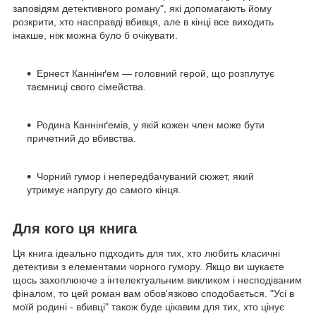
заповідям детективного роману", які допомагають йому
розкрити, хто насправді вбивця, але в кінці все виходить
інакше, ніж можна було б очікувати.
Ернест Каннінґем — головний герой, що розплутує
таємниці свого сімейства.
Родина Каннінґемів, у якій кожен член може бути
причетний до вбивства.
Чорний гумор і непередбачуваний сюжет, який
утримує напругу до самого кінця.
Для кого ця книга
Ця книга ідеально підходить для тих, хто любить класичні
детективи з елементами чорного гумору. Якщо ви шукаєте
щось захоплююче з інтелектуальним викликом і несподіваним
фіналом, то цей роман вам обов'язково сподобається. "Усі в
моїй родині - вбивці" також буде цікавим для тих, хто цінує