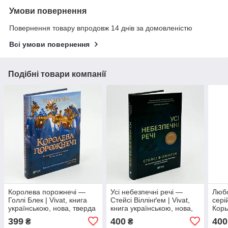
Умови повернення
Повернення товару впродовж 14 днів за домовленістю
Всі умови повернення
Подібні товари компанії
Королева порожнечі —
Усі небезпечні речі —
Любо
Голлі Блек | Vivat, книга
Стейсі Віллінґем | Vivat,
сері
українською, нова, тверда
книга українською, нова,
Корь
тверда
Стар
399
400
400
₴
₴
укра