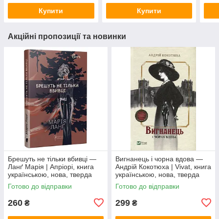
Купити
Купити
Акційні пропозиції та новинки
Брешуть не тiльки вбивцi —
Вигнанець і чорна вдова —
Ланґ Марія | Апріорі, книга
Андрій Кокотюха | Vivat, книга
українською, нова, тверда
українською, нова, тверда
Готово до відправки
Готово до відправки
260
299
₴
₴