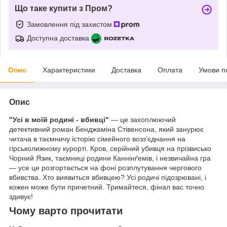
Що таке купити з Пром?
Замовлення під захистом
Доступна доставка
Опис
Характеристики
Доставка
Оплата
Умови п
Опис
"Усі в моїй родині - вбивці"
— це захоплюючий
детективний роман Бенджаміна Стівенсона, який занурює
читача в таємничу історію сімейного возз’єднання на
гірськолижному курорті. Кров, серійний убивця на прізвисько
Чорний Язик, таємниці родини Каннінґемів, і незвичайна гра
— усе це розгортається на фоні розплутування чергового
вбивства. Хто виявиться вбивцею? Усі родичі підозрювані, і
кожен може бути причетний. Тримайтеся, фінал вас точно
здивує!
Чому варто прочитати