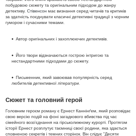
побудовою сюжету та оригінальним підходом до жанру
детективу.
Стівенсон
має визнання серед читачів та критиків
за здатність поєднувати класичні детективні традиції з чорним
гумором і сучасними темами.
Автор оригінальних і захоплюючих детективів.
Його твори відзначаються гострою інтригою та
нестандартними підходами до сюжету.
Письменник, який завоював популярність серед
любителів детективної літератури.
Сюжет та головний герой
Головним героєм роману є Ернест Каннінґем, який розповідає
свою версію подій на фоні загадкового вбивства під час
сімейного возз’єднання на гірськолижному курорті. Протягом
історії Ернест розплутує таємниці своєї родини, яка здається
сповненою секретів і темних сторінок. Він слідує "Десяти