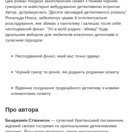
Цей роман поєднує захоплюючий сюжет з тонким чорним
гумором та майстерно вибудуваною детективною інтригою.
Автор, дотримуючись "Десяти заповідей детективного роману"
Рональда Нокса, забезпечує цікаве й інтелектуальне
розслідування, яке збиває з пантелику і залишає після себе
несподіваний фінал. "Усі в моїй родині - вбивці" буде
ідеальним вибором для любителів класичних детективів із
сучасним підходом.
Несподіваний фінал, який вас точно здивує.
Чорний гумор та іронія, які додають родзинки сюжету.
Відмінне поєднання традиційного детективу з новими
елементами сюжету.
Про автора
Бенджамін Стівенсон
— сучасний британський письменник,
відомий своїми гострими та оригінальними детективними
творами. Його книги вражають своєю нестандартною