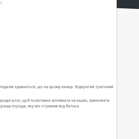
6
лядачів здавалося, що на цьому кінець. Відкритий трагічний
ередні ролі, щоб позитивно впливати на інших, змінювати
раща порада, яку він отримав від батька.