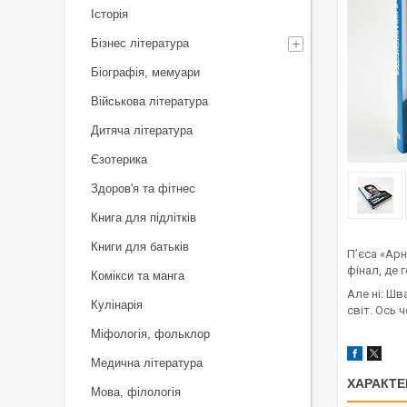
Історія
Бізнес література
Біографія, мемуари
Військова література
Дитяча література
Єзотерика
Здоров'я та фітнес
Книга для підлітків
Книги для батьків
П’єса «Арн
фінал, де г
Комікси та манга
Але ні: Шв
Кулінарія
світ. Ось 
Міфологія, фольклор
Медична література
ХАРАКТЕ
Мова, філологія