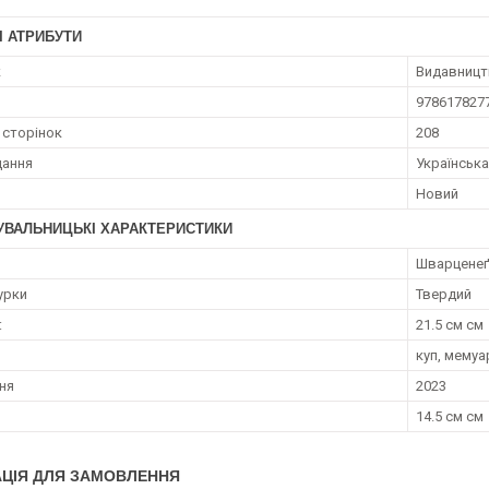
І АТРИБУТИ
к
Видавниц
978617827
 сторінок
208
дання
Українська
Новий
УВАЛЬНИЦЬКІ ХАРАКТЕРИСТИКИ
Шварценеґ
урки
Твердий
:
21.5 см см
куп, мемуа
ння
2023
14.5 см см
ЦІЯ ДЛЯ ЗАМОВЛЕННЯ