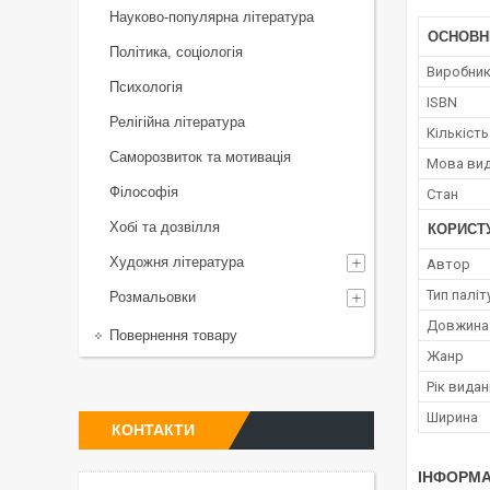
Науково-популярна література
ОСНОВН
Політика, соціологія
Виробни
Психологія
ISBN
Релігійна література
Кількість
Саморозвиток та мотивація
Мова ви
Філософія
Стан
Хобі та дозвілля
КОРИСТ
Художня література
Автор
Тип паліт
Розмальовки
Довжина
Повернення товару
Жанр
Рік вида
Ширина
КОНТАКТИ
ІНФОРМА