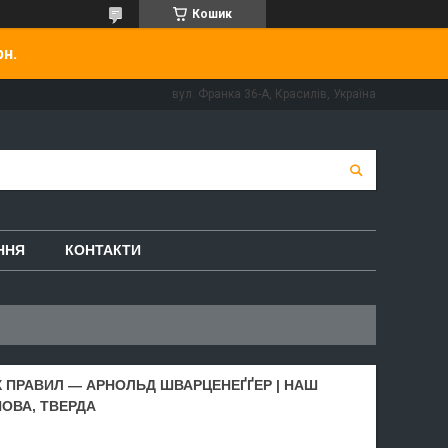
Кошик
рн.
вул. Франка 36-А, Красилів, Україна
ННЯ
КОНТАКТИ
 ПРАВИЛ — АРНОЛЬД ШВАРЦЕНЕҐҐЕР | НАШ
НОВА, ТВЕРДА