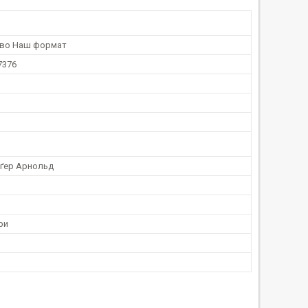
тво Наш формат
7376
ґер Арнольд
ри