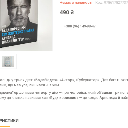
Немає в наявності
Код:
978617827737
490 ₴
+380 (96) 149-98-47
ольд» у трьох діях: «Бодибілдер», «Актор», «Губернатор». Для багатьох г
еній, що мав усе, лишився ні з чим.
арценеґґер дописав четверту дію — про чоловіка, який об’єднав три поп
чому ця книжка називається «Будь корисним» — це кредо Арнольда й найк
РИСТИКИ