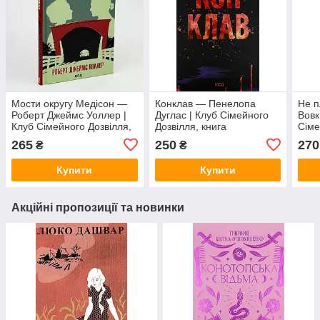
Мости округу Медісон —
Конклав — Пенелопа
Не п
Роберт Джеймс Уоллер |
Дуглас | Клуб Сімейного
Вовк
Клуб Сімейного Дозвілля,
Дозвілля, книга
Сіме
книга українською, нова,
українською, нова, тверда
укра
265
250
270
₴
₴
тверда
Купити
Купити
Акційні пропозиції та новинки