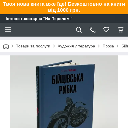
Твоя нова книга вже їде! Безкоштовно на книги
від 1000 грн.
Інтернет-книгарня “На Переломі"
Товари та послуги
Художня література
Проза
Бій