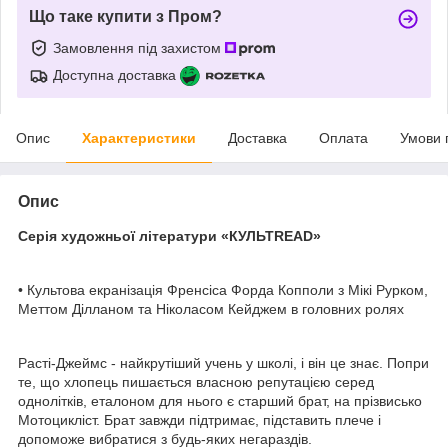
Що таке купити з Пром?
Замовлення під захистом
Доступна доставка
Опис
Характеристики
Доставка
Оплата
Умови 
Опис
Серія художньої літератури «КУЛЬТREAD»
• Культова екранізація Френсіса Форда Копполи з Мікі Рурком,
Меттом Ділланом та Ніколасом Кейджем в головних ролях
Расті-Джеймс - найкрутіший учень у школі, і він це знає. Попри
те, що хлопець пишається власною репутацією серед
однолітків, еталоном для нього є старший брат, на прізвисько
Мотоцикліст. Брат завжди підтримає, підставить плече і
допоможе вибратися з будь-яких негараздів.