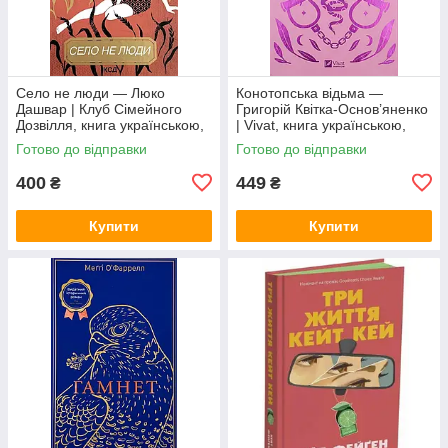
Село не люди — Люко
Конотопська відьма —
Дашвар | Клуб Сімейного
Григорій Квітка-Основ’яненко
Дозвілля, книга українською,
| Vivat, книга українською,
нова, тверда
нова, тверда
Готово до відправки
Готово до відправки
400
449
₴
₴
Купити
Купити