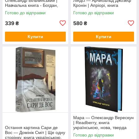
Олександр Вільчинський |
Ліндсі — Арчибальд Джозеф
Навчальна книга - Богдан,
Кронін | Апріорі, книга
книга українською, нова,
українською, нова, тверда
Готово до відправки
Готово до відправки
тверда
339
580
₴
₴
Купити
Купити
Мара — Олександр Верескун
| Readberry, книга
Остання картина Сари де
українською, нова, тверда
Вос — Домінік Сміт | Ще одну
Готово до відправки
сторінку, книга українською,