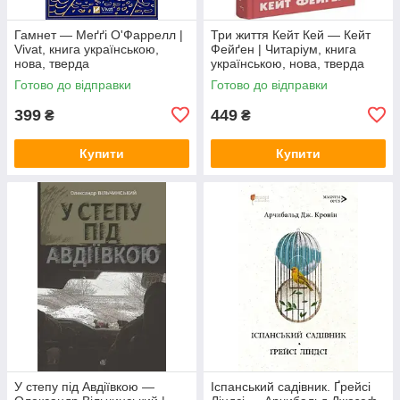
Гамнет — Меґґі О'Фаррелл |
Три життя Кейт Кей — Кейт
Vivat, книга українською,
Фейґен | Читаріум, книга
нова, тверда
українською, нова, тверда
Готово до відправки
Готово до відправки
399
449
₴
₴
Купити
Купити
У степу під Авдіївкою —
Іспанський садівник. Ґрейсі