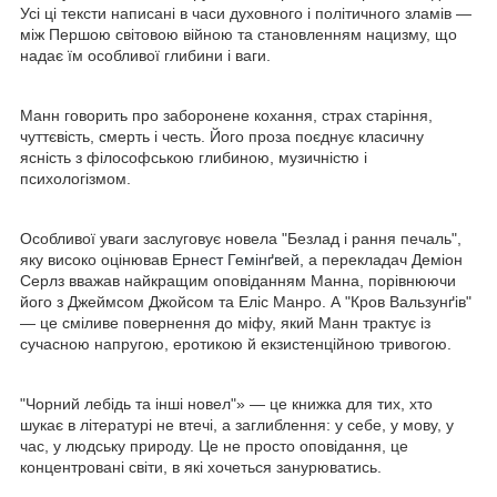
Усі ці тексти написані в часи духовного і політичного зламів —
між Першою світовою війною та становленням нацизму, що
надає їм особливої глибини і ваги.
Манн говорить про заборонене кохання, страх старіння,
чуттєвість, смерть і честь. Його проза поєднує класичну
ясність з філософською глибиною, музичністю і
психологізмом.
Особливої уваги заслуговує новела "Безлад і рання печаль",
яку високо оцінював
Ернест Гемінґвей
, а перекладач Деміон
Серлз вважав найкращим оповіданням Манна, порівнюючи
його з Джеймсом Джойсом та Еліс Манро. А "Кров Вальзунґів"
— це сміливе повернення до міфу, який Манн трактує із
сучасною напругою, еротикою й екзистенційною тривогою.
"Чорний лебідь та інші новел"» — це книжка для тих, хто
шукає в літературі не втечі, а заглиблення: у себе, у мову, у
час, у людську природу. Це не просто оповідання, це
концентровані світи, в які хочеться занурюватись.