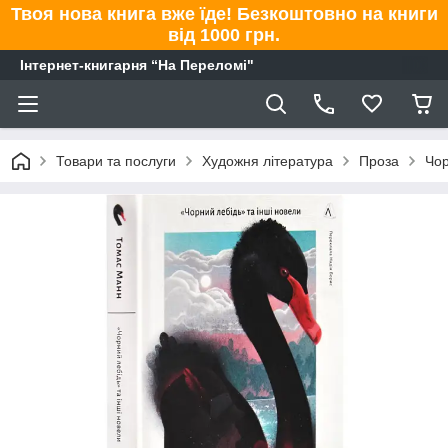
Твоя нова книга вже їде! Безкоштовно на книги
від 1000 грн.
Інтернет-книгарня “На Переломі"
Товари та послуги
Художня література
Проза
Чор