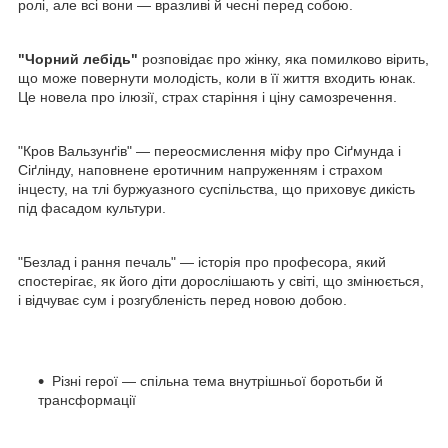
ролі, але всі вони — вразливі й чесні перед собою.
"Чорний лебідь"
розповідає про жінку, яка помилково вірить,
що може повернути молодість, коли в її життя входить юнак.
Це новела про ілюзії, страх старіння і ціну самозречення.
"Кров Вальзунґів" — переосмислення міфу про Сіґмунда і
Сіґлінду, наповнене еротичним напруженням і страхом
інцесту, на тлі буржуазного суспільства, що приховує дикість
під фасадом культури.
"Безлад і рання печаль" — історія про професора, який
спостерігає, як його діти дорослішають у світі, що змінюється,
і відчуває сум і розгубленість перед новою добою.
Різні герої — спільна тема внутрішньої боротьби й
трансформації