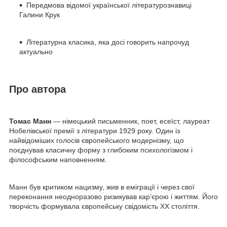
Передмова відомої української літературознавиці
Галини Крук
Літературна класика, яка досі говорить напрочуд
актуально
Про автора
Томас Манн
— німецький письменник, поет, есеїст, лауреат
Нобелівської премії з літератури 1929 року. Один із
найвідоміших голосів європейського модернізму, що
поєднував класичну форму з глибоким психологізмом і
філософським наповненням.
Манн був критиком нацизму, жив в еміграції і через свої
переконання неодноразово ризикував кар’єрою і життям. Його
творчість формувала європейську свідомість ХХ століття.