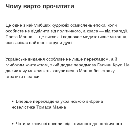
Чому варто прочитати
Це одне з найглибших художніх осмислень епохи, коли
особисте не відділити від політичного, а краса — від трагедії.
Проза Манна — це виклик, і водночас медитативне читання,
яке зачіпає найтонші струни душі.
Українське видання особливе не лише перекладом, а й
глибоким контекстом, який додає передмова Галини Крук. Це
дає читачу можливість зануритися в Манна без страху
втратити нюанси.
Вперше перекладена українською вибрана
новелістика Томаса Манна
Чотири ключові новели: від інтимного до політичного