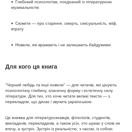
Глибокий психологізм, поєднаний із літературною
музикальністю
Сюжети — про старіння, смерть, сексуальність, міф,
втрату
Новели, які вражають і не залишають байдужими
Для кого ця книга
"Чорний лебідь та інші новели" — для читачів, які цінують
психологічну глибину, класичну форму і естетичну силу
літератури. Для тих, хто хоче читати великі тексти — з
перекладом, що дихає і звучить українською.
Це книжка для літературознавців, філологів, студентів,
викладачів, перекладачів, а також усіх, хто шукає у слові не
втечу, а зустріч. Зустріч із реальністю, з часом, із собою.