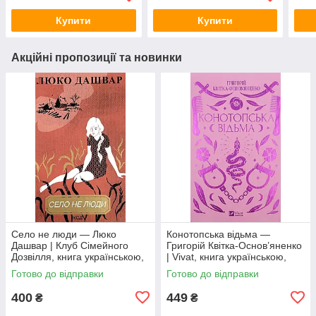
Купити
Купити
Акційні пропозиції та новинки
Село не люди — Люко
Конотопська відьма —
Дашвар | Клуб Сімейного
Григорій Квітка-Основ’яненко
Дозвілля, книга українською,
| Vivat, книга українською,
нова, тверда
нова, тверда
Готово до відправки
Готово до відправки
400
449
₴
₴