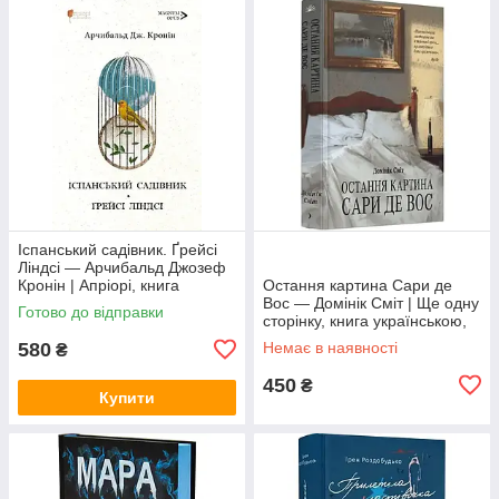
Іспанський садівник. Ґрейсі
Ліндсі — Арчибальд Джозеф
Кронін | Апріорі, книга
Остання картина Сари де
українською, нова, тверда
Вос — Домінік Сміт | Ще одну
Готово до відправки
сторінку, книга українською,
нова, тверда
580
Немає в наявності
₴
450
₴
Купити