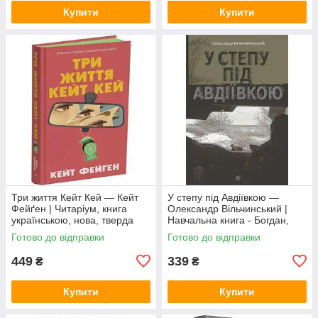
Купити
Купити
Три життя Кейт Кей — Кейт
У степу під Авдіївкою —
Фейґен | Читаріум, книга
Олександр Вільчинський |
українською, нова, тверда
Навчальна книга - Богдан,
книга українською, нова,
Готово до відправки
Готово до відправки
тверда
449
339
₴
₴
Купити
Купити