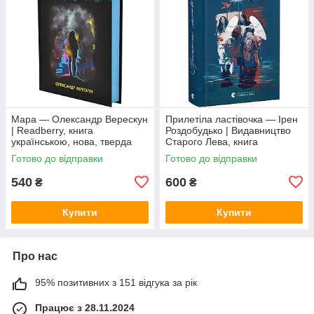
Мара — Олександр Верескун
Прилетіла ластівочка — Ірен
| Readberry, книга
Роздобудько | Видавництво
українською, нова, тверда
Старого Лева, книга
українською, нова, тверда
Готово до відправки
Готово до відправки
540
600
₴
₴
Купити
Купити
Про нас
95% позитивних з 151 відгука за рік
Працює з 28.11.2024