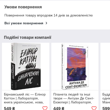
Умови повернення
Повернення товару впродовж 14 днів за домовленістю
Всі умови повернення
Подібні товари компанії
Бірнамський ліс — Елінор
Планета людей та інші
Будд
Каттон | Лабораторія,
твори — Антуан Де Сент-
одні
книга українською, нова,
Екзюпері | Лабораторія,
Манн
тверда
книга українською, нова,
укра
549
449
599
₴
₴
тверда