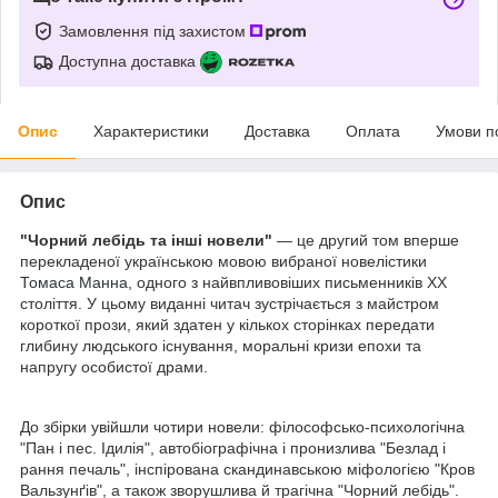
Замовлення під захистом
Доступна доставка
Опис
Характеристики
Доставка
Оплата
Умови п
Опис
"Чорний лебідь та інші новели"
— це другий том вперше
перекладеної українською мовою вибраної новелістики
Томаса Манна
, одного з найвпливовіших письменників ХХ
століття. У цьому виданні читач зустрічається з майстром
короткої прози, який здатен у кількох сторінках передати
глибину людського існування, моральні кризи епохи та
напругу особистої драми.
До збірки увійшли чотири новели: філософсько-психологічна
"Пан і пес. Ідилія", автобіографічна і пронизлива "Безлад і
рання печаль", інспірована скандинавською міфологією "Кров
Вальзунґів", а також зворушлива й трагічна "Чорний лебідь".