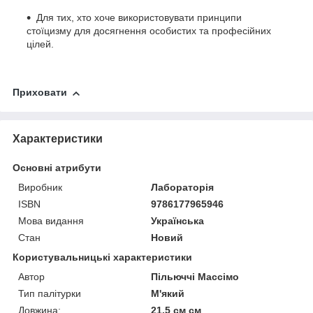
Для тих, хто хоче використовувати принципи
стоїцизму для досягнення особистих та професійних
цілей.
Приховати
Характеристики
Основні атрибути
Виробник
Лабораторія
ISBN
9786177965946
Мова видання
Українська
Стан
Новий
Користувальницькі характеристики
Автор
Пільюччі Массімо
Тип палітурки
М'який
Довжина:
21.5 см см