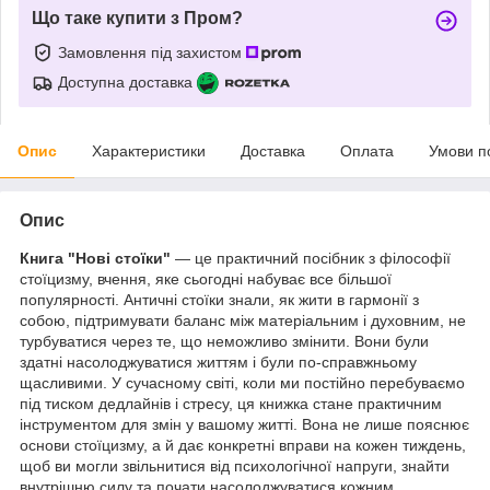
Що таке купити з Пром?
Замовлення під захистом
Доступна доставка
Опис
Характеристики
Доставка
Оплата
Умови п
Опис
Книга "Нові стоїки"
— це практичний посібник з філософії
стоїцизму, вчення, яке сьогодні набуває все більшої
популярності. Античні стоїки знали, як жити в гармонії з
собою, підтримувати баланс між матеріальним і духовним, не
турбуватися через те, що неможливо змінити. Вони були
здатні насолоджуватися життям і були по-справжньому
щасливими. У сучасному світі, коли ми постійно перебуваємо
під тиском дедлайнів і стресу, ця книжка стане практичним
інструментом для змін у вашому житті. Вона не лише пояснює
основи стоїцизму, а й дає конкретні вправи на кожен тиждень,
щоб ви могли звільнитися від психологічної напруги, знайти
внутрішню силу та почати насолоджуватися кожним