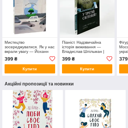
Мистецтво
Піаніст. Надзвичайна
Фігу
зосереджуватися. Як у нас
історія виживання —
Мосс
вкрали увагу — Йоханн
Владислав Шпільман |
укра
Харі | Лабораторія, книга
Лабораторія, книга
399
399
379
₴
₴
українською, нова, м'яка
українською, нова, м'яка
Купити
Купити
Акційні пропозиції та новинки