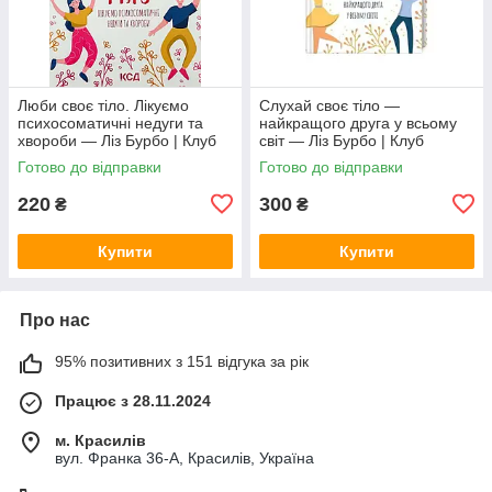
Люби своє тіло. Лікуємо
Слухай своє тіло —
психосоматичні недуги та
найкращого друга у всьому
хвороби — Ліз Бурбо | Клуб
світ — Ліз Бурбо | Клуб
Сімейного Дозвілля,
Сімейного Дозвілля,
Готово до відправки
Готово до відправки
українською, нова
українською, нова
220
300
₴
₴
Купити
Купити
Про нас
95% позитивних з 151 відгука за рік
Працює з 28.11.2024
м. Красилів
вул. Франка 36-А, Красилів, Україна