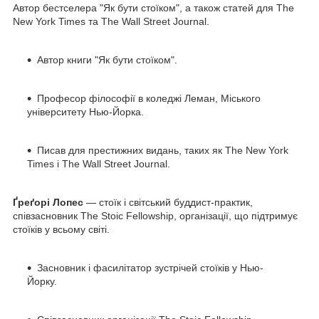
Автор бестселера "Як бути стоїком", а також статей для The
New York Times та The Wall Street Journal.
Автор книги "Як бути стоїком".
Професор філософії в коледжі Леман, Міського
університету Нью-Йорка.
Писав для престижних видань, таких як The New York
Times і The Wall Street Journal.
Ґреґорі Лопес
— стоїк і світський буддист-практик,
співзасновник The Stoic Fellowship, організації, що підтримує
стоїків у всьому світі.
Засновник і фасилітатор зустрічей стоїків у Нью-
Йорку.