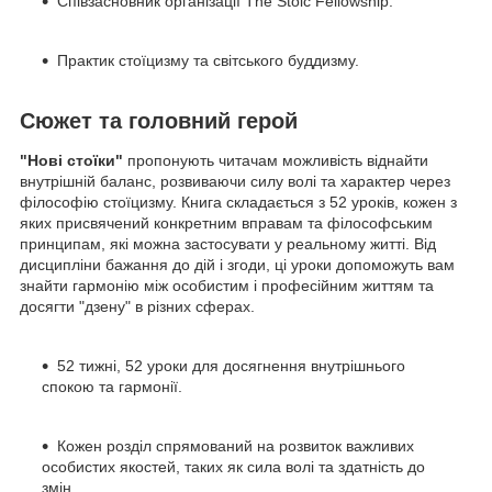
Співзасновник організації The Stoic Fellowship.
Практик стоїцизму та світського буддизму.
Сюжет та головний герой
"Нові стоїки"
пропонують читачам можливість віднайти
внутрішній баланс, розвиваючи силу волі та характер через
філософію стоїцизму. Книга складається з 52 уроків, кожен з
яких присвячений конкретним вправам та філософським
принципам, які можна застосувати у реальному житті. Від
дисципліни бажання до дій і згоди, ці уроки допоможуть вам
знайти гармонію між особистим і професійним життям та
досягти "дзену" в різних сферах.
52 тижні, 52 уроки для досягнення внутрішнього
спокою та гармонії.
Кожен розділ спрямований на розвиток важливих
особистих якостей, таких як сила волі та здатність до
змін.