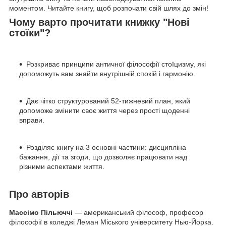
моментом. Читайте книгу, щоб розпочати свій шлях до змін!
Чому варто прочитати книжку "Нові
стоїки"?
Розкриває принципи античної філософії стоїцизму, які
допоможуть вам знайти внутрішній спокій і гармонію.
Дає чітко структурований 52-тижневий план, який
допоможе змінити своє життя через прості щоденні
вправи.
Розділяє книгу на 3 основні частини: дисципліна
бажання, дії та згоди, що дозволяє працювати над
різними аспектами життя.
Про авторів
Массімо Пільюччі
— американський філософ, професор
філософії в коледжі Леман Міського університету Нью-Йорка.