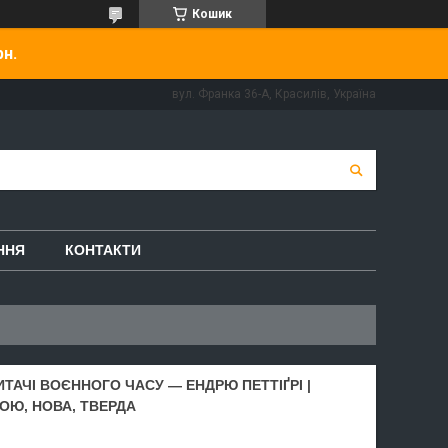
Кошик
рн.
вул. Франка 36-А, Красилів, Україна
ННЯ
КОНТАКТИ
ЧИТАЧІ ВОЄННОГО ЧАСУ — ЕНДРЮ ПЕТТІҐРІ |
ОЮ, НОВА, ТВЕРДА