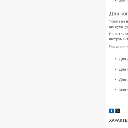
Жива 
Для ког
"Книга на в
що культур
Вона також
інструмент
Читати кни
Для д
Для о
Для 
Книга
ХАРАКТЕ