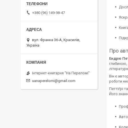
Досл
+380 (96) 149-98-47
Яскр
Книга
Підк
вул. Франка 36-А, Красилів,
Україна
Про ав
Ендрю Пет
глибиною, 
літератур
Інтернет-книгарня “На Переломі"
Він є автор
uanaperelomi@gmail.com
роботи не
Петтіґрі т
Його знанн
Проф
Авто
Коли