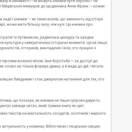
 жаху й ненависті? Чи можуть книжки бути зброєю? Чи
а і бійцівських мемуарів до щоденника Анни Франк — кожен
адії і книжки — як тихих воїнів, що змінюють хід історії.
і, може мати більшу силу, ніж кулі. Це книжка про
ратег із путівником, радянська цензура та західна
ня культури у найкритичніші історичні моменти. Це не лише
налістів, істориків, викладачів і всіх, хто працює з
и героями воєнної епохи. Їхня боротьба — за доступ до
як слово не тільки формує думку, а й веде до дій. Читати
алишає байдужим і стає джерелом натхнення для тих, хто
налітики, що показує, як книжки не лише супроводжують
 центрі завжди читач, який тримає книгу як щит.
вих текстів на ментальність солдатів, політиків і мирного
актуальність у новинах, бібліотеках і людських серцях.