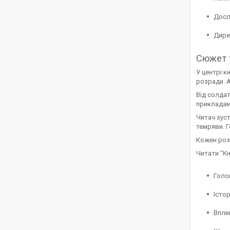
Дослі
Дирек
Сюжет 
У центрі к
розради. А
Від солдат
прикладами
Читач зуст
темряви. Ге
Кожен розд
Читати "Кн
Голо
Істор
Вплив