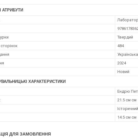
І АТРИБУТИ
к
Лаборатор
978617836
турки
Твердий
 сторінок
484
дання
Українська
ння
2024
Новий
УВАЛЬНИЦЬКІ ХАРАКТЕРИСТИКИ
Ендрю Петт
:
21.5 см см
Історични
14.5 см см
ЦІЯ ДЛЯ ЗАМОВЛЕННЯ