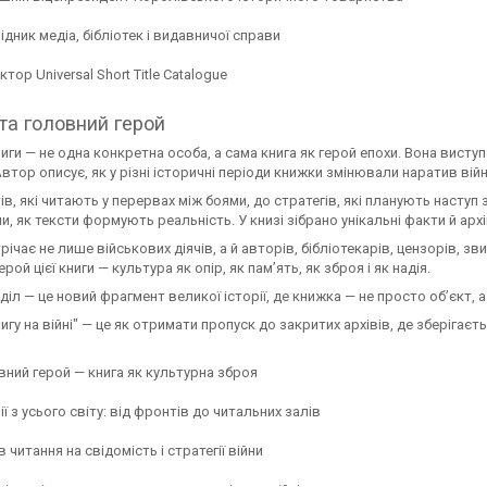
дник медіа, бібліотек і видавничої справи
тор Universal Short Title Catalogue
та головний герой
ниги — не одна конкретна особа, а сама книга як герой епохи. Вона виступ
втор описує, як у різні історичні періоди книжки змінювали наратив вій
ів, які читають у перервах між боями, до стратегів, які планують наступ
, як тексти формують реальність. У книзі зібрано унікальні факти й архі
річає не лише військових діячів, а й авторів, бібліотекарів, цензорів, з
рой цієї книги — культура як опір, як пам’ять, як зброя і як надія.
іл — це новий фрагмент великої історії, де книжка — не просто об’єкт, 
игу на війні" — це як отримати пропуск до закритих архівів, де зберігаєт
вний герой — книга як культурна зброя
ії з усього світу: від фронтів до читальних залів
 читання на свідомість і стратегії війни