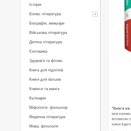
Історія
Бізнес література
Біографія, мемуари
Військова література
Дитяча література
Єзотерика
Здоров'я та фітнес
Книга для підлітків
Книги для батьків
Комікси та манга
Кулінарія
Міфологія, фольклор
"Книга на 
між книжка
Медична література
впливом гл
книзі йдет
Мова, філологія