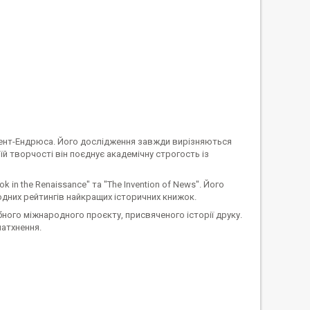
 Сент-Ендрюса. Його дослідження завжди вирізняються
й творчості він поєднує академічну строгость із
ok in the Renaissance" та "The Invention of News". Його
них рейтингів найкращих історичних книжок.
бного міжнародного проєкту, присвяченого історії друку.
натхнення.