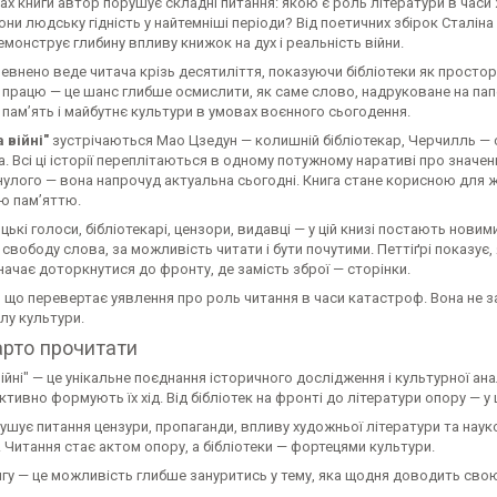
ах книги автор порушує складні питання: якою є роль літератури в часи
ни людську гідність у найтемніші періоди? Від поетичних збірок Сталін
монструє глибину впливу книжок на дух і реальність війни.
певнено веде читача крізь десятиліття, показуючи бібліотеки як простори н
працю — це шанс глибше осмислити, як саме слово, надруковане на папер
 пам’ять і майбутнє культури в умовах воєнного сьогодення.
а війні"
зустрічаються Мао Цзедун — колишній бібліотекар, Черчилль — ст
. Всі ці історії переплітаються в одному потужному наративі про значен
нулого — вона напрочуд актуальна сьогодні. Книга стане корисною для жур
ю пам’яттю.
ькі голоси, бібліотекарі, цензори, видавці — у цій книзі постають новим
 свободу слова, за можливість читати і бути почутими. Петтіґрі показує, 
начає доторкнутися до фронту, де замість зброї — сторінки.
 що перевертає уявлення про роль читання в часи катастроф. Вона не з
илу культури.
арто прочитати
війні" — це унікальне поєднання історичного дослідження і культурної а
 активно формують їх хід. Від бібліотек на фронті до літератури опору — у
шує питання цензури, пропаганди, впливу художньої літератури та науко
 Читання стає актом опору, а бібліотеки — фортецями культури.
гу — це можливість глибше зануритись у тему, яка щодня доводить свою 