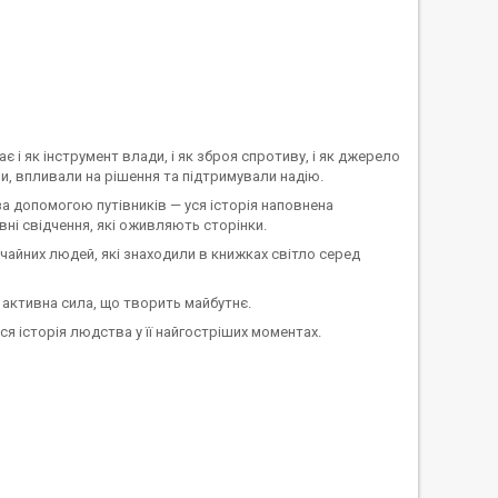
ає і як інструмент влади, і як зброя спротиву, і як джерело
ни, впливали на рішення та підтримували надію.
 за допомогою путівників — уся історія наповнена
вні свідчення, які оживляють сторінки.
вичайних людей, які знаходили в книжках світло серед
а активна сила, що творить майбутнє.
ься історія людства у її найгостріших моментах.