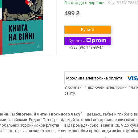
Готово до відправки
Код:
978617836
499 ₴
Купити
Купити з
+380 (96) 149-98-47
У компанії підключені електронні пла
сайту.
війні. Бібліотеки й читачі воєнного часу"
— це масштабне й глибоко ви
ми та війнами. Ендрю Петтіґрі, відомий історик і автор численних науко
обальних збройних конфліктів — від Громадянської війни в США до суча
ься про те, як книжки стають не лише засобом пропаганди чи інструкці