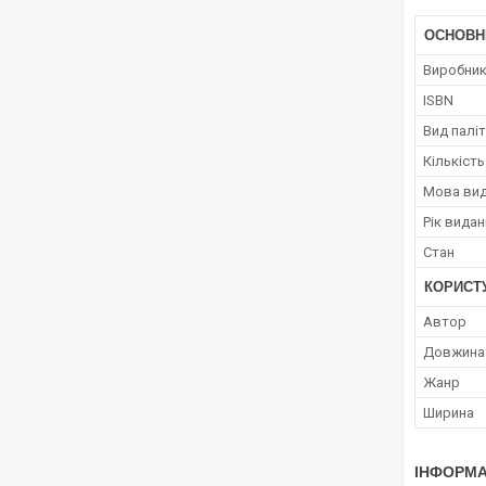
ОСНОВН
Виробни
ISBN
Вид палі
Кількість
Мова ви
Рік вида
Стан
КОРИСТ
Автор
Довжина
Жанр
Ширина
ІНФОРМА