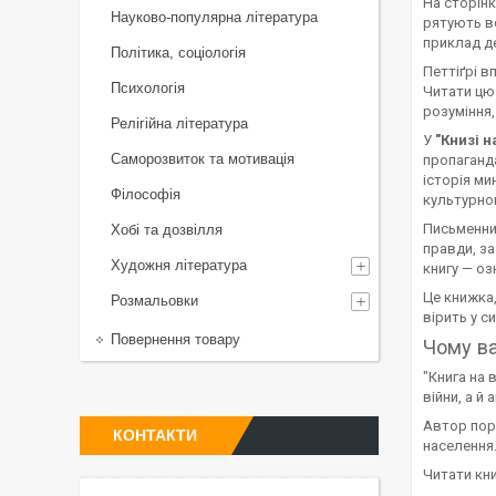
На сторінк
Науково-популярна література
рятують во
приклад де
Політика, соціологія
Петтіґрі в
Психологія
Читати цю 
розуміння,
Релігійна література
У
"Книзі н
Саморозвиток та мотивація
пропаганда
історія ми
Філософія
культурно
Письменниц
Хобі та дозвілля
правди, за
Художня література
книгу — оз
Це книжка,
Розмальовки
вірить у с
Повернення товару
Чому в
"Книга на 
війни, а й
Автор пору
КОНТАКТИ
населення.
Читати кни