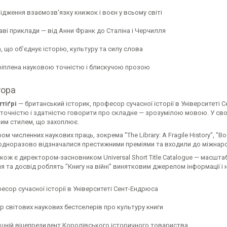
ідження взаємозв'язку книжок і воєн у всьому світі
аві приклади — від Анни Франк до Сталіна і Черчилля
, що об’єднує історію, культуру та силу слова
ріплена науковою точністю і блискучою прозою
тора
тіґрі
— британський історик, професор сучасної історії в Університеті
точністю і здатністю говорити про складне — зрозумілою мовою. У свої
ним стилем, що захоплює.
ом численних наукових праць, зокрема "The Library: A Fragile History", "Bo
одноразово відзначалися престижними преміями та входили до міжнарод
акож є директором-засновником Universal Short Title Catalogue — масшта
я та досвід роблять "Книгу на війні" винятковим джерелом інформації і 
есор сучасної історії в Університеті Сент-Ендрюса
р світових наукових бестселерів про культуру книги
шній віцепрезидент Королівського історичного товариства