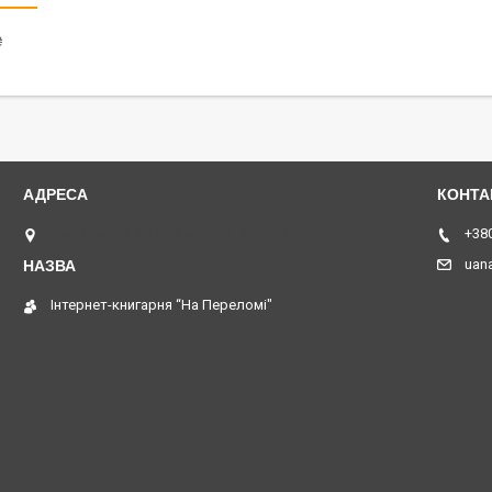
₴
вул. Франка 36-А, Красилів, Україна
+380
uan
Інтернет-книгарня “На Переломі"