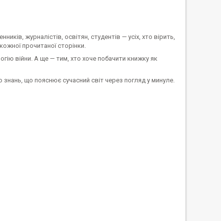
енників, журналістів, освітян, студентів — усіх, хто вірить,
кожної прочитаної сторінки.
огію війни. А ще — тим, хто хоче побачити книжку як
ло знань, що пояснює сучасний світ через погляд у минуле.