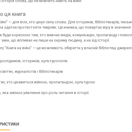
історія слова, що не мовчить навіть на війні
о ця книга
ійні" — для всіх, хто цінує силу слова. Для істориків, бібліотекарів, письм
а здатна протистояти темряві. Це книжка, що повертає віру в значення 
 буде корисною тим, хто вивчає медіа, комунікацію, пропаганду і психол
 змін, що впливає не лише на окрему людину, а на хід історії.
гу "Книга на війні" — це можливість зберегти у власній бібліотеці джере
ослідників, істориків, культурологів
світян, журналістів і бібліотекарів
тих, хто цікавиться війною, пропагандою, культурою
, яка змінює уявлення про роль читання в історії
РИСТИКИ