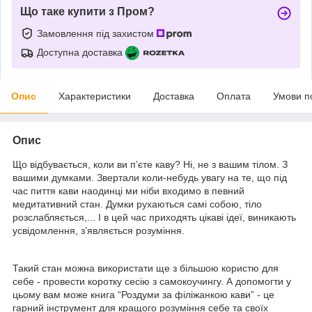
Що таке купити з Пром?
Замовлення під захистом
Доступна доставка
Опис
Характеристики
Доставка
Оплата
Умови п
Опис
Що відбувається, коли ви п’єте каву? Ні, не з вашим тілом. З
вашими думками. Звертали коли-небудь увагу на те, що під
час пиття кави наодинці ми ніби входимо в певний
медитативний стан. Думки рухаються самі собою, тіло
розслабляється,... І в цей час приходять цікаві ідеї, виникають
усвідомлення, з’являється розуміння.
Такий стан можна використати ще з більшою користю для
себе - провести коротку сесію з самокоучингу. А допомогти у
цьому вам може книга “Роздуми за філіжанкою кави” - це
гарний інструмент для кращого розуміння себе та своїх