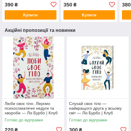
українською, нова, тверда
Старого Лева, книга
укра
390
350
380
₴
₴
українською, нова, тверда
Купити
Купити
Акційні пропозиції та новинки
Люби своє тіло. Лікуємо
Слухай своє тіло —
психосоматичні недуги та
найкращого друга у всьому
хвороби — Ліз Бурбо | Клуб
світ — Ліз Бурбо | Клуб
Сімейного Дозвілля,
Сімейного Дозвілля,
Готово до відправки
Готово до відправки
українською, нова
українською, нова
220
300
₴
₴