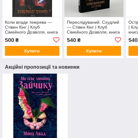
Коли впаде темрява —
Переслідуваний. Схудлий
Остр
Стівен Кінг | Клуб
— Стівен Кінг | Клуб
| Кл
Сімейного Дозвілля, книга
Сімейного Дозвілля, книга
книг
українською, нова, тверда
українською, нова, тверда
твер
500
540
540
₴
₴
Купити
Купити
Акційні пропозиції та новинки