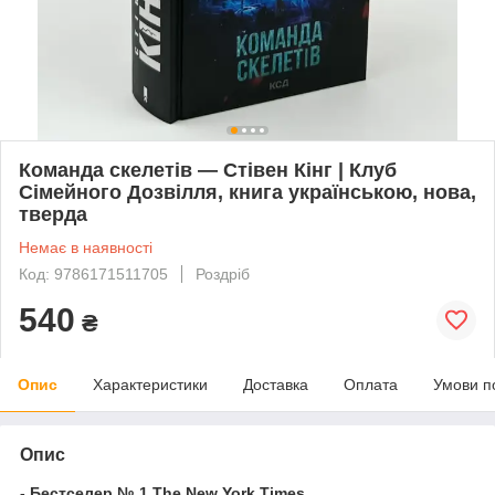
Команда скелетів — Стівен Кінг | Клуб
Сімейного Дозвілля, книга українською, нова,
тверда
Немає в наявності
Код: 9786171511705
Роздріб
540
₴
Опис
Характеристики
Доставка
Оплата
Умови п
Опис
- Бестселер № 1 The New York Times