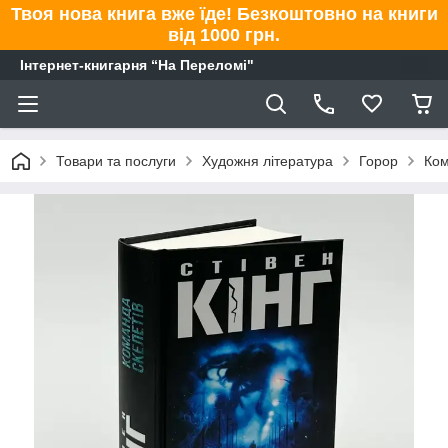
Твоя нова книга вже їде! Безкоштовно на книги
від 1000 грн.
Інтернет-книгарня “На Переломі"
Товари та послуги
Художня література
Горор
Ком