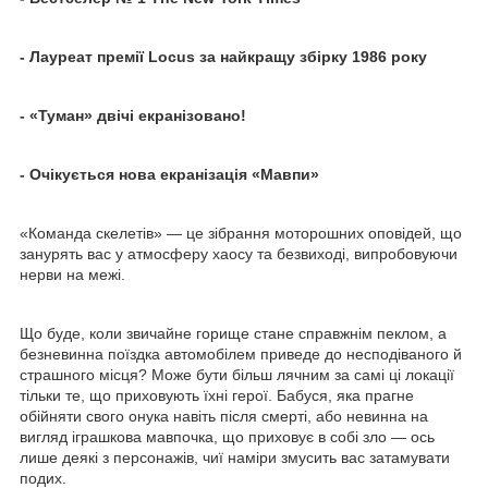
- Лауреат премії Locus за найкращу збірку 1986 року
- «Туман» двічі екранізовано!
- Очікується нова екранізація «Мавпи»
«Команда скелетів» — це зібрання моторошних оповідей, що
занурять вас у атмосферу хаосу та безвиході, випробовуючи
нерви на межі.
Що буде, коли звичайне горище стане справжнім пеклом, а
безневинна поїздка автомобілем приведе до несподіваного й
страшного місця? Може бути більш лячним за самі ці локації
тільки те, що приховують їхні герої. Бабуся, яка прагне
обійняти свого онука навіть після смерті, або невинна на
вигляд іграшкова мавпочка, що приховує в собі зло — ось
лише деякі з персонажів, чиї наміри змусить вас затамувати
подих.