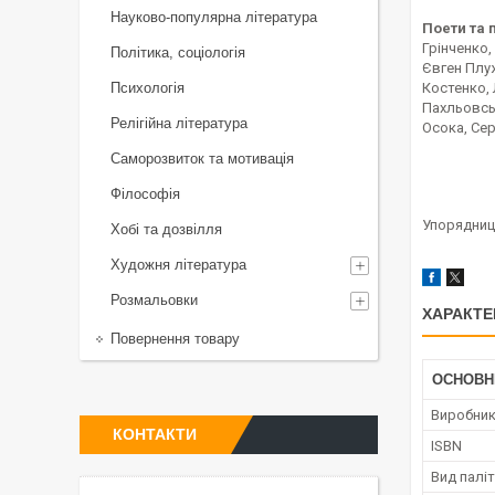
Науково-популярна література
Поети та 
Грінченко,
Політика, соціологія
Євген Плуж
Психологія
Костенко,
Пахльовськ
Релігійна література
Осока, Сер
Саморозвиток та мотивація
Філософія
Упорядниця
Хобі та дозвілля
Художня література
Розмальовки
ХАРАКТЕ
Повернення товару
ОСНОВН
Виробни
КОНТАКТИ
ISBN
Вид палі