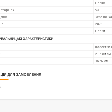
Поезія
 сторінок
93
дання
Українська
ння
2022
Новий
УВАЛЬНИЦЬКІ ХАРАКТЕРИСТИКИ
Колектив 
:
21.5 см см
15 см см
ЦІЯ ДЛЯ ЗАМОВЛЕННЯ
₴