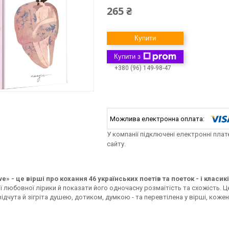
265 ₴
Купити
Купити з
+380 (96) 149-98-47
У компанії підключені електронні пла
сайту.
e» - це вірші про кохання 46 українських поетів та поеток - і класикі
ї любовної лірики й показати його одночасну розмаїтість та схожість. Це
відчута й зігріта душею, дотиком, думкою - та перевтілена у вірші, кожен