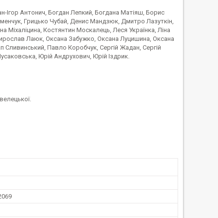
н-Ігор Антонич, Богдан Лепкий, Богдана Матіяш, Борис
Семенчук, Грицько Чубай, Денис Мандзюк, Дмитро Лазуткін,
ина Міхаліцина, Костянтин Москалець, Леся Українка, Ліна
Мирослав Лаюк, Оксана Забужко, Оксана Луцишина, Оксана
п Сливинський, Павло Коробчук, Сергій Жадан, Сергій
Мусаковська, Юрій Андрухович, Юрій Іздрик.
велецької.
2069