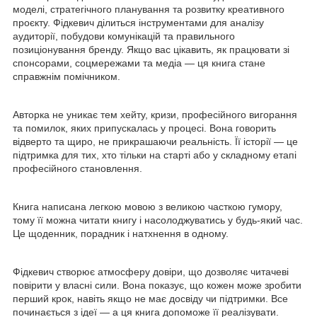
моделі, стратегічного планування та розвитку креативного
проєкту. Фідкевич ділиться інструментами для аналізу
аудиторії, побудови комунікацій та правильного
позиціонування бренду. Якщо вас цікавить, як працювати зі
спонсорами, соцмережами та медіа — ця книга стане
справжнім помічником.
Авторка не уникає тем хейту, кризи, професійного вигорання
та помилок, яких припускалась у процесі. Вона говорить
відверто та щиро, не прикрашаючи реальність. Її історії — це
підтримка для тих, хто тільки на старті або у складному етапі
професійного становлення.
Книга написана легкою мовою з великою часткою гумору,
тому її можна читати книгу і насолоджуватись у будь-який час.
Це щоденник, порадник і натхнення в одному.
Фідкевич створює атмосферу довіри, що дозволяє читачеві
повірити у власні сили. Вона показує, що кожен може зробити
перший крок, навіть якщо не має досвіду чи підтримки. Все
починається з ідеї — а ця книга допоможе її реалізувати.