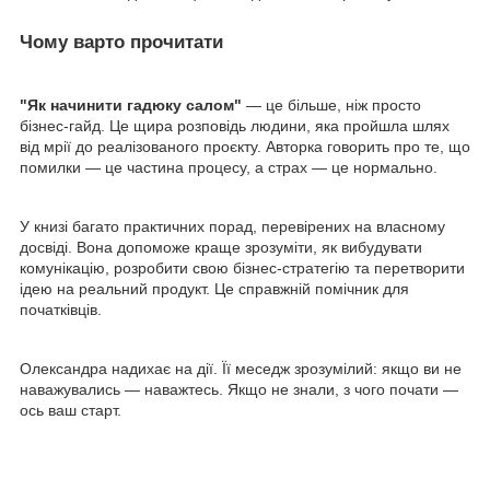
Чому варто прочитати
"Як начинити гадюку салом"
— це більше, ніж просто
бізнес-гайд. Це щира розповідь людини, яка пройшла шлях
від мрії до реалізованого проєкту. Авторка говорить про те, що
помилки — це частина процесу, а страх — це нормально.
У книзі багато практичних порад, перевірених на власному
досвіді. Вона допоможе краще зрозуміти, як вибудувати
комунікацію, розробити свою бізнес-стратегію та перетворити
ідею на реальний продукт. Це справжній помічник для
початківців.
Олександра надихає на дії. Її меседж зрозумілий: якщо ви не
наважувались — наважтесь. Якщо не знали, з чого почати —
ось ваш старт.