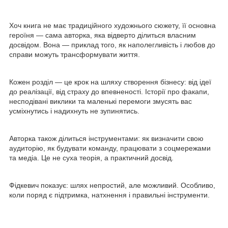
Хоч книга не має традиційного художнього сюжету, її основна
героїня — сама авторка, яка відверто ділиться власним
досвідом. Вона — приклад того, як наполегливість і любов до
справи можуть трансформувати життя.
Кожен розділ — це крок на шляху створення бізнесу: від ідеї
до реалізації, від страху до впевненості. Історії про факапи,
несподівані виклики та маленькі перемоги змусять вас
усміхнутись і надихнуть не зупинятись.
Авторка також ділиться інструментами: як визначити свою
аудиторію, як будувати команду, працювати з соцмережами
та медіа. Це не суха теорія, а практичний досвід.
Фідкевич показує: шлях непростий, але можливий. Особливо,
коли поряд є підтримка, натхнення і правильні інструменти.