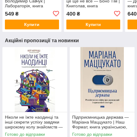
Володимир Савчук |
це ще не все — Боно Тім |
— Дж
Лабораторія, книга
Книголав, книга
книг
українською, нова, тверда
українською, нова, тверда
твер
549
400
640
₴
₴
Купити
Купити
Акційні пропозиції та новинки
Ніколи не їжте наодинці та
Підприємницька держава —
інші секрети успіху завдяки
Маріана Маццукато | Наш
широкому колу знайомств —
Формат, книга українською,
Кейт Феррацци | Клуб
нова, тверда
Готово до відправки
Готово до відправки
Сімейного Дозвілля, книга