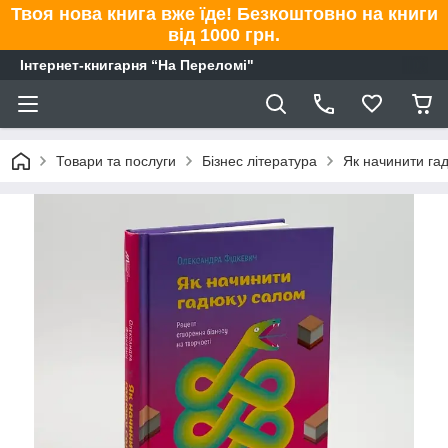
Твоя нова книга вже їде! Безкоштовно на книги
від 1000 грн.
Інтернет-книгарня “На Переломі"
Товари та послуги
Бізнес література
Як начинити гад