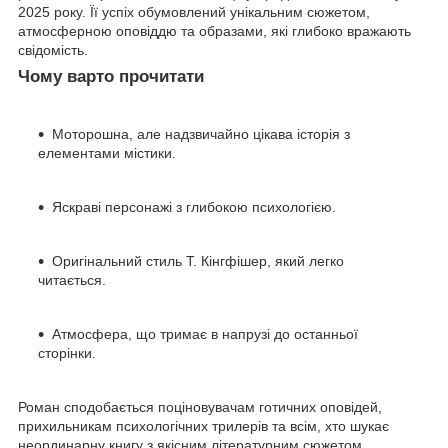
2025 року. Її успіх обумовлений унікальним сюжетом,
атмосферною оповіддю та образами, які глибоко вражають
свідомість.
Чому варто прочитати
Моторошна, але надзвичайно цікава історія з
елементами містики.
Яскраві персонажі з глибокою психологією.
Оригінальний стиль Т. Кінгфішер, який легко
читається.
Атмосфера, що тримає в напрузі до останньої
сторінки.
Роман сподобається поціновувачам готичних оповідей,
прихильникам психологічних трилерів та всім, хто шукає
неординарну книгу з якісним літературним сюжетом.