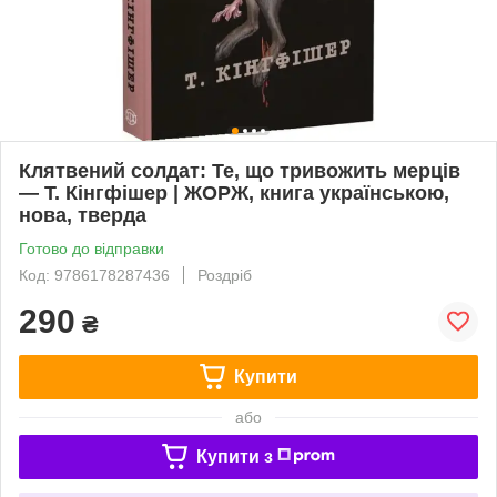
Клятвений солдат: Те, що тривожить мерців
— Т. Кінгфішер | ЖОРЖ, книга українською,
нова, тверда
Готово до відправки
Код: 9786178287436
Роздріб
290
₴
Купити
або
Купити з