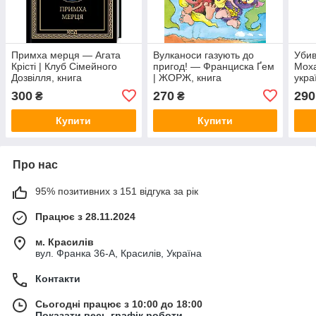
Примха мерця — Агата
Вулканоси газують до
Убив
Крісті | Клуб Сімейного
пригод! — Франциска Ґем
Мох
Дозвілля, книга
| ЖОРЖ, книга
укра
українською, нова, тверда
українською, нова, тверда
300
270
290
₴
₴
Купити
Купити
Про нас
95% позитивних з 151 відгука за рік
Працює з 28.11.2024
м. Красилів
вул. Франка 36-А, Красилів, Україна
Контакти
Сьогодні працює з 10:00 до 18:00
Показати весь графік роботи