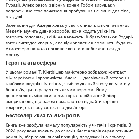
Руравії. Алекс разом з вірним конем Гобом вирушає у
подорож, яка стає початком випробування не лише для тіла,
а й душі.
Занепалий дім Ашерів ховає у своїх стінах зловісні таємниці:
Меделін мучить дивна хвороба, вона ходить уві сні та
говорить голосами, які їй не належать. Її брат-близнюк Родерік
також виглядає хворим, але відмовляється полишити будинок.
Атмосфера навколо поглинає всіх, хто наближається до
маєтку.
Герої та атмосфера
У цьому романі Т. Кінгфішер майстерно зображує контраст
між героїзмом і вразливістю. Алекс — досвідчений ветеран з
глибоким внутрішнім світом, який змушений знову вступити у
боротьбу, цього разу з невидимим ворогом. Йому
допомагають мікологиня-аматорка та військовий лікар-
американець, що разом намагаються віднайти коріння
темряви, яка насувається на дім Ашерів.
Бестселер 2024 та 2025 років
Книга вже здобула чималу популярність у читачів і критиків. З
2024 року вона входить до списків бестселерів серед готичних
романів, зберігаючи високі позиції у продажах і на початку