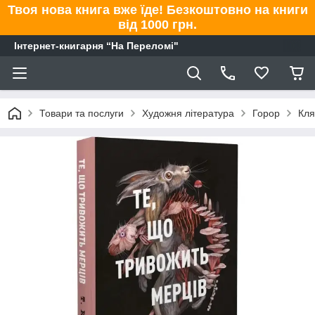
Твоя нова книга вже їде! Безкоштовно на книги
від 1000 грн.
Інтернет-книгарня “На Переломі"
Товари та послуги
Художня література
Горор
Кля