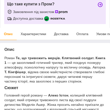
Що таке купити з Пром?
Замовлення під захистом
Доступна доставка
Опис
Характеристики
Доставка
Оплата
Умови п
Опис
Роман
Те, що тривожить мерців. Клятвений солдат. Книга
1
— це захопливий готичний трилер, який поєднує похмуру
атмосферу, психологічну напругу та містичну оповідь. Авторка
Т. Кінгфішер
, відома своєю майстерністю створювати глибокі
персонажі та інтригуючі сюжети, дарує читачеві першу
частину історії, яка захоплює з перших сторінок.
Сюжет
Головний герой роману —
Алекс Істон
, колишній клятвений
солдат, який отримує тривожного листа від своєї подруги
дитинства Меделін Ашер. Жінка просить негайно приїхати до
маєтку, що розташований у віддаленій сільській місцевості