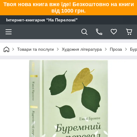
Твоя нова книга вже їде! Безкоштовно на книги
від 1000 грн.
Інтернет-книгарня “На Переломі"
Товари та послуги
Художня література
Проза
Бур