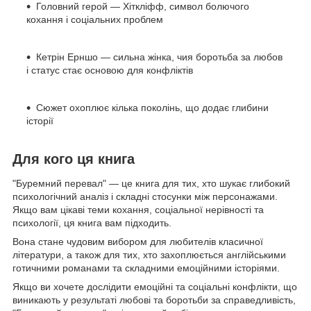
Головний герой — Хіткліфф, символ болючого
кохання і соціальних проблем
Кетрін Ерншо — сильна жінка, чия боротьба за любов
і статус стає основою для конфліктів
Сюжет охоплює кілька поколінь, що додає глибини
історії
Для кого ця книга
"Буремний перевал" — це книга для тих, хто шукає глибокий
психологічний аналіз і складні стосунки між персонажами.
Якщо вам цікаві теми кохання, соціальної нерівності та
психології, ця книга вам підходить.
Вона стане чудовим вибором для любителів класичної
літератури, а також для тих, хто захоплюється англійськими
готичними романами та складними емоційними історіями.
Якщо ви хочете дослідити емоційні та соціальні конфлікти, що
виникають у результаті любові та боротьби за справедливість,