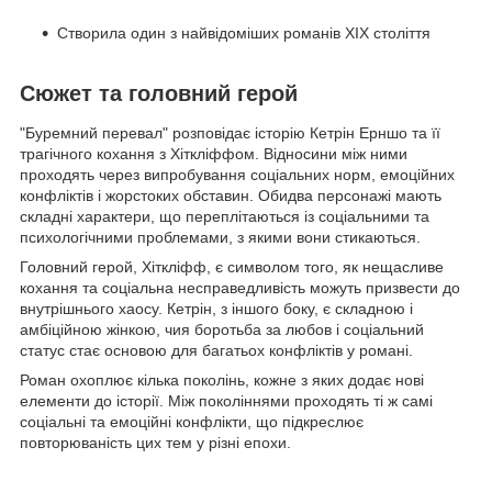
Створила один з найвідоміших романів XIX століття
Сюжет та головний герой
"Буремний перевал" розповідає історію Кетрін Ерншо та її
трагічного кохання з Хіткліффом. Відносини між ними
проходять через випробування соціальних норм, емоційних
конфліктів і жорстоких обставин. Обидва персонажі мають
складні характери, що переплітаються із соціальними та
психологічними проблемами, з якими вони стикаються.
Головний герой, Хіткліфф, є символом того, як нещасливе
кохання та соціальна несправедливість можуть призвести до
внутрішнього хаосу. Кетрін, з іншого боку, є складною і
амбіційною жінкою, чия боротьба за любов і соціальний
статус стає основою для багатьох конфліктів у романі.
Роман охоплює кілька поколінь, кожне з яких додає нові
елементи до історії. Між поколіннями проходять ті ж самі
соціальні та емоційні конфлікти, що підкреслює
повторюваність цих тем у різні епохи.