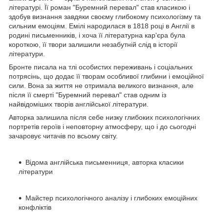
літературі. Її роман "Буремний перевал" став класикою і
здобув визнання завдяки своєму глибокому психологізму та
сильним емоціям. Емілі народилася в 1818 році в Англії в
родині письменників, і хоча її літературна кар'єра була
короткою, її твори залишили незабутній слід в історії
літератури.
Бронте писала на тлі особистих переживань і соціальних
потрясінь, що додає її творам особливої глибини і емоційної
сили. Вона за життя не отримала великого визнання, але
після її смерті "Буремний перевал" став одним із
найвідоміших творів англійської літератури.
Авторка залишила після себе низку глибоких психологічних
портретів героїв і неповторну атмосферу, що і до сьогодні
зачаровує читачів по всьому світу.
Відома англійська письменниця, авторка класики
літератури
Майстер психологічного аналізу і глибоких емоційних
конфліктів