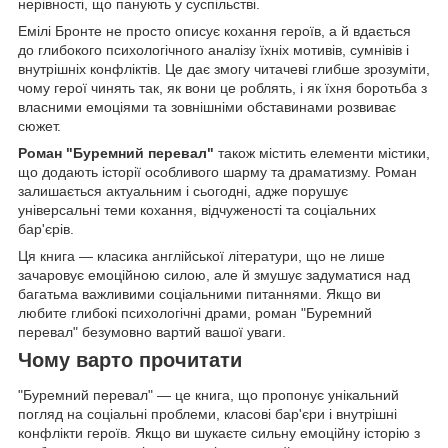
нерівності, що панують у суспільстві.
Емілі Бронте не просто описує кохання героїв, а й вдається
до глибокого психологічного аналізу їхніх мотивів, сумнівів і
внутрішніх конфліктів. Це дає змогу читачеві глибше зрозуміти,
чому герої чинять так, як вони це роблять, і як їхня боротьба з
власними емоціями та зовнішніми обставинами розвиває
сюжет.
Роман "Буремний перевал"
також містить елементи містики,
що додають історії особливого шарму та драматизму. Роман
залишається актуальним і сьогодні, адже порушує
універсальні теми кохання, відчуженості та соціальних
бар'єрів.
Ця книга — класика англійської літератури, що не лише
зачаровує емоційною силою, але й змушує задуматися над
багатьма важливими соціальними питаннями. Якщо ви
любите глибокі психологічні драми, роман "Буремний
перевал" безумовно вартий вашої уваги.
Чому варто прочитати
"Буремний перевал" — це книга, що пропонує унікальний
погляд на соціальні проблеми, класові бар'єри і внутрішні
конфлікти героїв. Якщо ви шукаєте сильну емоційну історію з