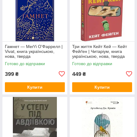
Гамнет — Меґґі О'Фаррелл |
Три життя Кейт Кей — Кейт
Vivat, книга українською,
Фейґен | Читаріум, книга
нова, тверда
українською, нова, тверда
Готово до відправки
Готово до відправки
399
449
₴
₴
Купити
Купити