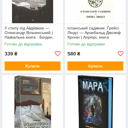
У степу під Авдіївкою —
Іспанський садівник. Ґрейсі
Олександр Вільчинський |
Ліндсі — Арчибальд Джозеф
Навчальна книга - Богдан,
Кронін | Апріорі, книга
книга українською, нова,
українською, нова, тверда
Готово до відправки
Готово до відправки
тверда
339
580
₴
₴
Купити
Купити