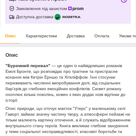
Замовлення під захистом
Доступна доставка
Опис
Характеристики
Доставка
Оплата
Умови п
Опис
"Буремний перевал"
— це один із найвідоміших романів
Емілі Бронте, що розповідає про трагічне та пристрасне
кохання між Кетрін Ерншо та Хіткліффом. Їхні стосунки
переживають численні випробування долі, від соціальних
бар'єрів до глибоких емоційних конфліктів. Сюжет роману
охоплює кілька поколінь, кожен з яких додає нові відтінки до
історії.
Опис природи, що оточує маєток "Утерс" у маленькому селі
Гаворт, займає значну частину твору, а атмосферні пейзажі не
тільки малюють картину оточення, а й служать відображенням
внутрішнього стану героїв. Книга викликає глибоке занурення
у теми соціальної несправедливості, класової боротьби та