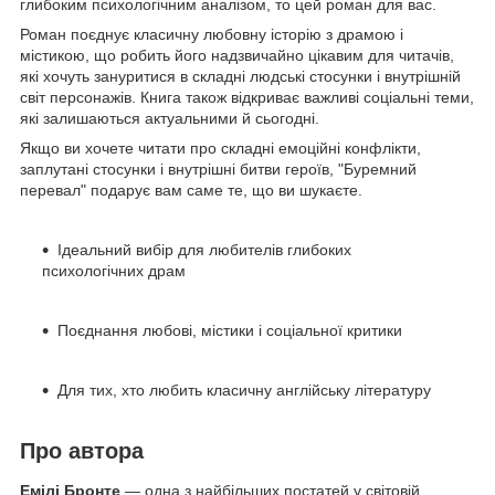
глибоким психологічним аналізом, то цей роман для вас.
Роман поєднує класичну любовну історію з драмою і
містикою, що робить його надзвичайно цікавим для читачів,
які хочуть зануритися в складні людські стосунки і внутрішній
світ персонажів. Книга також відкриває важливі соціальні теми,
які залишаються актуальними й сьогодні.
Якщо ви хочете читати про складні емоційні конфлікти,
заплутані стосунки і внутрішні битви героїв, "Буремний
перевал" подарує вам саме те, що ви шукаєте.
Ідеальний вибір для любителів глибоких
психологічних драм
Поєднання любові, містики і соціальної критики
Для тих, хто любить класичну англійську літературу
Про автора
Емілі Бронте
— одна з найбільших постатей у світовій