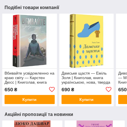
Подібні товари компанії
Вбивайте усвідомленно на
Дамське щастя — Еміль
Диво
краю світу — Карстен
Золя | Книголав, книга
— Мо
Дюсс | Книголав, книга
українською, нова, тверда
Книг
українською, нова, тверда
укра
650
690
650
₴
₴
Купити
Купити
Акційні пропозиції та новинки