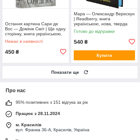
Мара — Олександр Верескун
| Readberry, книга
Остання картина Сари де
українською, нова, тверда
Вос — Домінік Сміт | Ще одну
Готово до відправки
сторінку, книга українською,
нова, тверда
Немає в наявності
540
₴
450
₴
Купити
Показати ще
Про нас
95% позитивних з 151 відгука за рік
Працює з 28.11.2024
м. Красилів
вул. Франка 36-А, Красилів, Україна