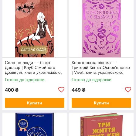
Село не люди — Люко
Конотопська відьма —
Дашвар | Клуб Сімейного
Григорій Квітка-Основ’яненко
Дозвілля, книга українською,
| Vivat, книга українською,
нова, тверда
нова, тверда
Готово до відправки
Готово до відправки
400
449
₴
₴
Купити
Купити