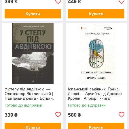
399
449
₴
₴
Купити
Купити
У степу під Авдіївкою —
Іспанський садівник. Ґрейсі
Олександр Вільчинський |
Ліндсі — Арчибальд Джозеф
Навчальна книга - Богдан,
Кронін | Апріорі, книга
книга українською, нова,
українською, нова, тверда
Готово до відправки
Готово до відправки
тверда
339
580
₴
₴
Купити
Купити