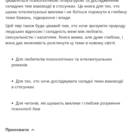
цікавляться психологічною літературою та дослідженням
складних тем взаємодії в стосунках. Це книга для тих, хто
шукає інтелектуальні виклики і не боїться поринути в глибину
теми бажань, підкорення і влади.
Цей твір також буде цікавий тим, хто хоче зрозуміти природу
людських відносин і складність межі між любов'ю,
сексуальністю і насиллям. Книга важка, але дуже глибока, і
вона дає можливість розглянути ці теми в новому світлі.
Для любителів психологічних та інтелектуальних
романів.
Для тих, хто хоче досліджувати складні теми взаємодії
в стосунках.
Для читачів, які шукають виклики і глибоке розуміння
психології баж
Приховати