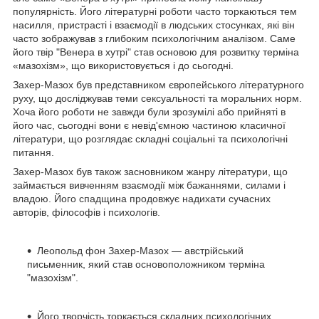
популярність. Його літературні роботи часто торкаються тем
насилля, пристрасті і взаємодії в людських стосунках, які він
часто зображував з глибоким психологічним аналізом. Саме
його твір "Венера в хутрі" став основою для розвитку терміна
«мазохізм», що використовується і до сьогодні.
Захер-Мазох був представником європейського літературного
руху, що досліджував теми сексуальності та моральних норм.
Хоча його роботи не завжди були зрозумілі або прийняті в
його час, сьогодні вони є невід'ємною частиною класичної
літератури, що розглядає складні соціальні та психологічні
питання.
Захер-Мазох був також засновником жанру літератури, що
займається вивченням взаємодії між бажаннями, силами і
владою. Його спадщина продовжує надихати сучасних
авторів, філософів і психологів.
Леопольд фон Захер-Мазох — австрійський
письменник, який став основоположником терміна
"мазохізм".
Його творчість торкається складних психологічних