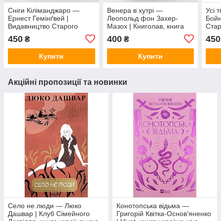
Сніги Кіліманджаро —
Венера в хутрі —
Усі 
Ернест Гемінґвей |
Леопольд фон Захер-
Бойн
Видавництво Старого
Мазох | Книголав, книга
Стар
Лева, книга українською,
українською, нова, тверда
укра
450
400
450
₴
₴
нова, тверда
Купити
Купити
Акційні пропозиції та новинки
Село не люди — Люко
Конотопська відьма —
Дашвар | Клуб Сімейного
Григорій Квітка-Основ’яненко