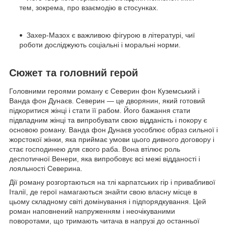
тем, зокрема, про взаємодію в стосунках.
Захер-Мазох є важливою фігурою в літературі, чиї
роботи досліджують соціальні і моральні норми.
Сюжет та головний герой
Головними героями роману є Северин фон Куземський і
Ванда фон Дунаєв. Северин — це дворянин, який готовий
підкоритися жінці і стати її рабом. Його бажання стати
підвладним жінці та випробувати свою відданість і покору є
основою роману. Ванда фон Дунаєв уособлює образ сильної і
жорстокої жінки, яка приймає умови цього дивного договору і
стає господинею для свого раба. Вона втілює роль
деспотичної Венери, яка випробовує всі межі відданості і
лояльності Северина.
Дії роману розгортаються на тлі карпатських гір і привабливої
Італії, де герої намагаються знайти свою власну місце в
цьому складному світі домінування і підпорядкування. Цей
роман наповнений напруженням і неочікуваними
поворотами, що тримають читача в напрузі до останньої