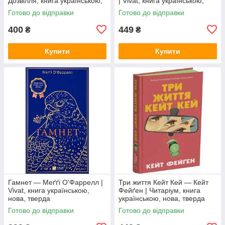
Дозвілля, книга українською,
| Vivat, книга українською,
нова, тверда
нова, тверда
Готово до відправки
Готово до відправки
400
449
₴
₴
Купити
Купити
Гамнет — Меґґі О'Фаррелл |
Три життя Кейт Кей — Кейт
Vivat, книга українською,
Фейґен | Читаріум, книга
нова, тверда
українською, нова, тверда
Готово до відправки
Готово до відправки