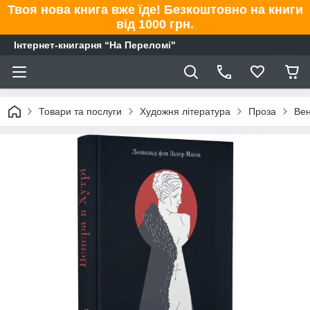
Твоя нова книга вже їде! Безкоштовно на книги
від 1000 грн.
Інтернет-книгарня “На Переломі"
Товари та послуги
Художня література
Проза
Вен