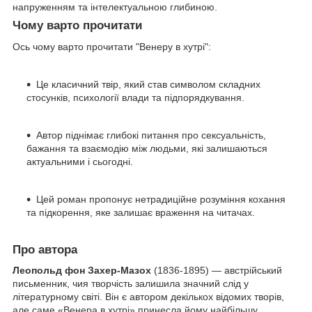
напруженням та інтелектуальною глибиною.
Чому варто прочитати
Ось чому варто прочитати "Венеру в хутрі":
Це класичний твір, який став символом складних
стосунків, психології влади та підпорядкування.
Автор піднімає глибокі питання про сексуальність,
бажання та взаємодію між людьми, які залишаються
актуальними і сьогодні.
Цей роман пропонує нетрадиційне розуміння кохання
та підкорення, яке залишає враження на читачах.
Про автора
Леопольд фон Захер-Мазох
(1836-1895) — австрійський
письменник, чия творчість залишила значний слід у
літературному світі. Він є автором декількох відомих творів,
але саме «Венера в хутрі» принесла йому найбільшу