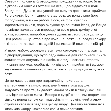
Северин, чоловік із благородним походженням, жадає бути
підкореним жінкою і готовий на все, щоб віддатися її волі.
Ванда фон Дунаєв, яка уособлює силу та деспотизм, приймає
його виклик. Вони підписують договір, де вона стане його
господинею, а він — рабом. І ось, на фоні суворих
карпатських схилів, пара вирушає до сонячної Італії, де Ванда
повністю намагається впровадити свою роль домінуючої
жінки, зокрема, випробовуючи відданість свого раба до кінця.
Цей роман — це історія про кохання, бажання, владу і покору,
які переплітаються в складній і ризикованій психологічній грі.
У творі глибоко досліджується тема сексуальності, влади та
підпорядкування, що було радикальним для свого часу. Книга
залишається актуальною навіть сьогодні, оскільки ставить
питання про межі особистісних відносин, прийняття і відмови
від звичних соціальних ролей, а також про природу людських
бажань.
Це не лише роман про надзвичайну пристрасть і
експерименти з силою волі, але й книга, яка змушує
задуматися про те, як далеко можна зайти в стосунках і які
наслідки це може мати. "Венера в хутрі" є першим твором, що
відкрив перед світом світ masochism — термін, який згодом
отримав своє ім'я завдяки цьому твору. Цей твір залишається
класикою жанру і захоплює своїм психологічним