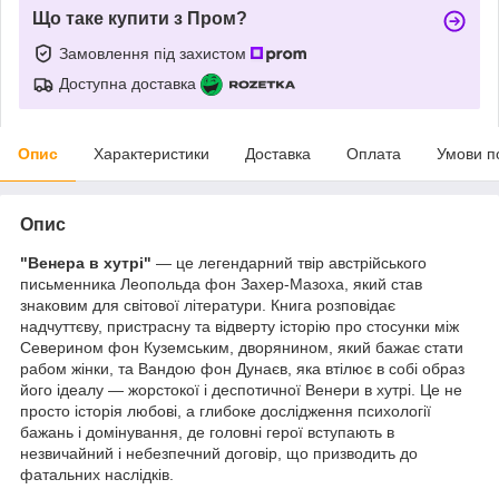
Що таке купити з Пром?
Замовлення під захистом
Доступна доставка
Опис
Характеристики
Доставка
Оплата
Умови п
Опис
"Венера в хутрі"
— це легендарний твір австрійського
письменника Леопольда фон Захер-Мазоха, який став
знаковим для світової літератури. Книга розповідає
надчуттєву, пристрасну та відверту історію про стосунки між
Северином фон Куземським, дворянином, який бажає стати
рабом жінки, та Вандою фон Дунаєв, яка втілює в собі образ
його ідеалу — жорстокої і деспотичної Венери в хутрі. Це не
просто історія любові, а глибоке дослідження психології
бажань і домінування, де головні герої вступають в
незвичайний і небезпечний договір, що призводить до
фатальних наслідків.