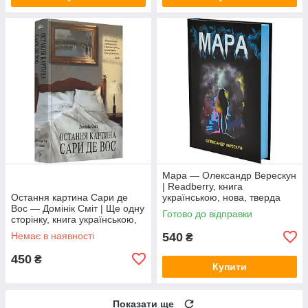
Мара — Олександр Верескун
| Readberry, книга
Остання картина Сари де
українською, нова, тверда
Вос — Домінік Сміт | Ще одну
Готово до відправки
сторінку, книга українською,
нова, тверда
Немає в наявності
540
₴
450
₴
Купити
Показати ще