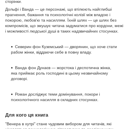
сторінки.
Дольфі і Ванда — це персонажі, що втілюють найглибші
прагнення, бажання та психологічні колізії між владою і
покорою, любов'ю та насиллям. Їхній шлях — це шлях без
компромісів, що змушує читача задуматися про кордони, межі
і можливості людської душі в таких надзвичайних стосунках.
Северин фон Куземський — дворянин, що хоче стати
рабом жінки, віддаючи себе в повну владу.
Ванда фон Дунаєв — жорстока і деспотична жінка,
яка приймає роль господині в цьому незвичайному
договорі.
Роман досліджує теми домінування, покори і
психологічного насилля в складних стосунках.
Для кого ця книга
"Венера в хутрі" стане чудовим вибором для читачів, які