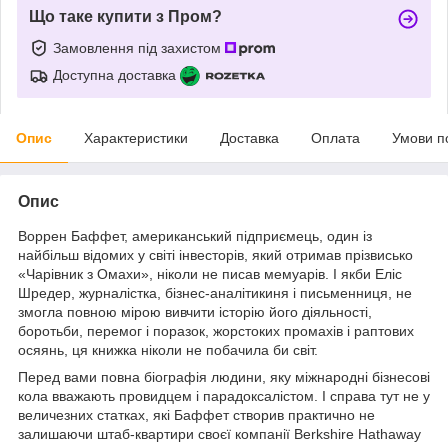
Що таке купити з Пром?
Замовлення під захистом
Доступна доставка
Опис
Характеристики
Доставка
Оплата
Умови п
Опис
Воррен Баффет, американський підприємець, один із
найбільш відомих у світі інвесторів, який отримав прізвисько
«Чарівник з Омахи», ніколи не писав мемуарів. І якби Еліс
Шредер, журналістка, бізнес-аналітикиня і письменниця, не
змогла повною мірою вивчити історію його діяльності,
боротьби, перемог і поразок, жорстоких промахів і раптових
осяянь, ця книжка ніколи не побачила би світ.
Перед вами повна біографія людини, яку міжнародні бізнесові
кола вважають провидцем і парадоксалістом. І справа тут не у
величезних статках, які Баффет створив практично не
залишаючи штаб-квартири своєї компанії Berkshire Hathaway