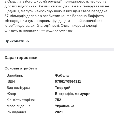
в Омасі, а в його широкій ерудиції, принциповості, чесності в
ділових відносинах і безлічі свіжих ідей, які він генерував чи не
щодня. І, мабуть, найблискучішою із цих ідей стала передача
37 мільярдів доларів з особистих коштів Воррена Баффета
міжнародним гуманітарним фундаціям — найвизначніший в
історії людства акт благодійності. Отже, «хороші хлопці
фінішують першими» — жодних сумнівів!
Приховати
Характеристики
Основні атрибути
Виробник
Фабула
ISBN
9786170964311
Вид палітурки
Твердий
Жанр
Біографія, мемуари
Кількість сторінок
752
Мова видання
Українська
Рік видання
2021