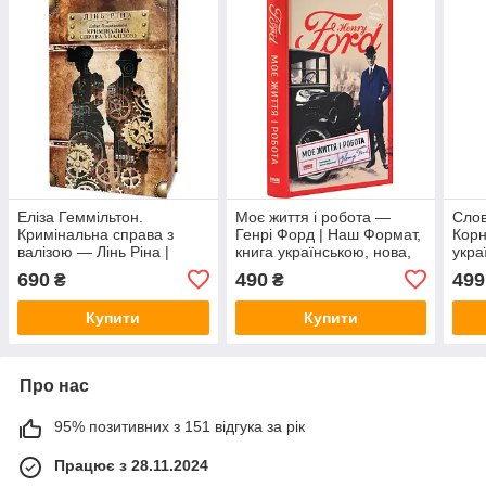
Еліза Геммільтон.
Моє життя і робота —
Слов
Кримінальна справа з
Генрі Форд | Наш Формат,
Корн
валізою — Лінь Ріна |
книга українською, нова,
укра
Фабула, книга
тверда
690
490
499
₴
₴
українською, нова, тверда
Купити
Купити
Про нас
95% позитивних з 151 відгука за рік
Працює з 28.11.2024