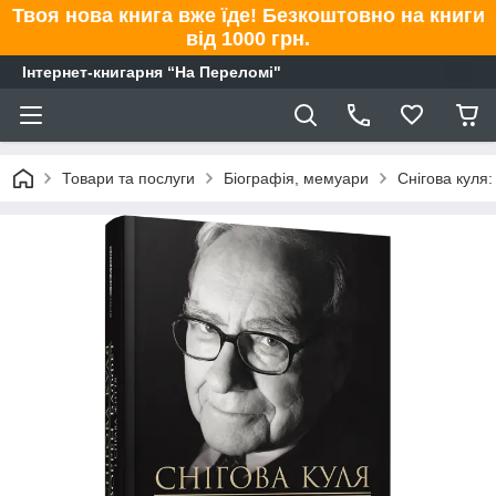
Твоя нова книга вже їде! Безкоштовно на книги
від 1000 грн.
Інтернет-книгарня “На Переломі"
Товари та послуги
Біографія, мемуари
Снігова куля