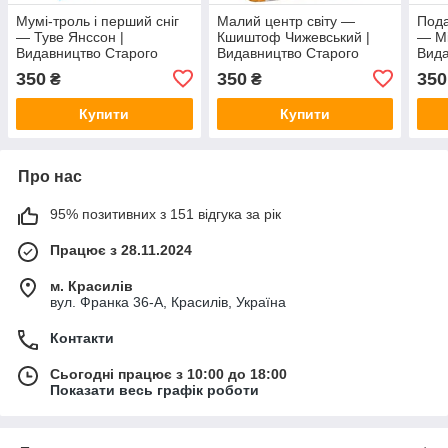
Мумі-троль і перший сніг
Малий центр світу —
Под
— Туве Янссон |
Кшиштоф Чижевський |
— Мі
Видавництво Старого
Видавництво Старого
Вида
Лева, книга українською,
Лева, книга українською,
Лева
350
350
350
₴
₴
нова, тверда
нова, тверда
нова
Купити
Купити
Про нас
95% позитивних з 151 відгука за рік
Працює з 28.11.2024
м. Красилів
вул. Франка 36-А, Красилів, Україна
Контакти
Сьогодні працює з 10:00 до 18:00
Показати весь графік роботи