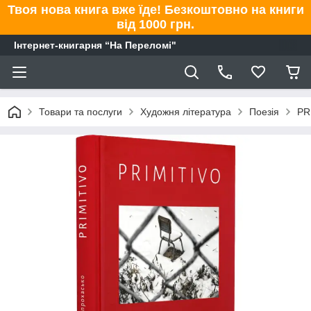
Твоя нова книга вже їде! Безкоштовно на книги
від 1000 грн.
Інтернет-книгарня “На Переломі"
Товари та послуги
Художня література
Поезія
PR