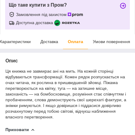
Що таке купити з Пром?
Замовлення під захистом
Доступна доставка
Характеристики
Доставка
Оплата
Умови повернення
Опис
Ця книжка не завмирає ані на мить. На кожній сторінці
відбуваються трансформації. Кожен рядок розпускається на
очах читача, як рослина в пришвидшеній зйомці. Піжама
перетворюється на квітку, туга — на затишне місце,
закоханість — на бомбосховище, розуміння стає співчуттям і
пробаченням, слова демонструють свої шерехаті фактури, а
знімки римуються. І якщо довіришся і піддасися довірливо
розчахнутому перед тобою світові, відчуєш наближення
власного перетворення.
Приховати