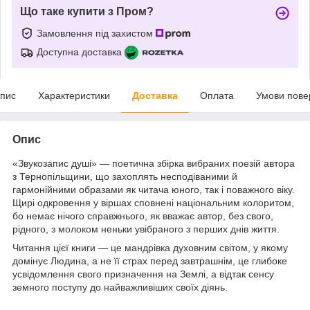
Що таке купити з Пром?
Замовлення під захистом
Доступна доставка
пис
Характеристики
Доставка
Оплата
Умови пове
Опис
«Звукозапис душі» — поетична збірка вибраних поезій автора
з Тернопільщини, що захоплять несподіваними й
гармонійними образами як читача юного, так і поважного віку.
Щирі одкровення у віршах сповнені національним колоритом,
бо немає нічого справжнього, як вважає автор, без свого,
рідного, з молоком неньки увібраного з перших днів життя.
Читання цієї книги — це мандрівка духовним світом, у якому
домінує Людина, а не її страх перед завтрашнім, це глибоке
усвідомлення свого призначення на Землі, а відтак сенсу
земного поступу до найважливіших своїх діянь.