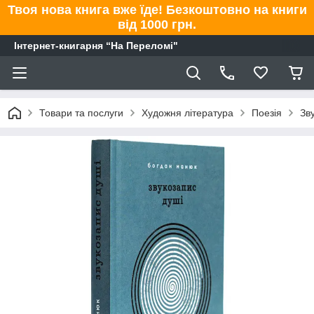
Твоя нова книга вже їде! Безкоштовно на книги
від 1000 грн.
Інтернет-книгарня “На Переломі"
Товари та послуги
Художня література
Поезія
Зв