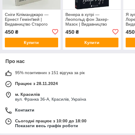
Сніги Кіліманджаро —
Венера в хутрі —
Я зу
Ернест Гемінґвей |
Леопольд фон Захер-
Лоре
Видавництво Старого
Мазох | Видавництво
Вида
Лева, книга українською,
Старого Лева, книга
Лева
450
450
450
₴
₴
нова, тверда
українською, нова, тверда
нова
Купити
Купити
Про нас
95% позитивних з 151 відгука за рік
Працює з 28.11.2024
м. Красилів
вул. Франка 36-А, Красилів, Україна
Контакти
Сьогодні працює з 10:00 до 18:00
Показати весь графік роботи