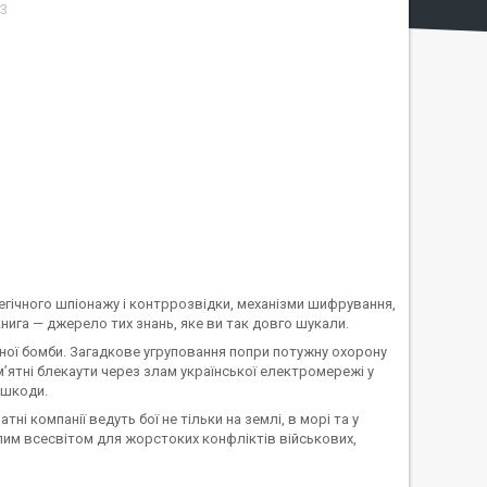
3
ратегічного шпіонажу і контррозвідки, механізми шифрування,
книга — джерело тих знань, яке ви так довго шукали.
рної бомби. Загадкове угруповання попри потужну охорону
’ятні блекаути через злам української електромережі у
и шкоди.
і компанії ведуть бої не тільки на землі, в морі та у
 цілим всесвітом для жорстоких конфліктів військових,