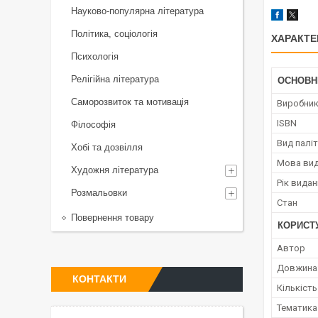
Науково-популярна література
Політика, соціологія
ХАРАКТЕ
Психологія
Релігійна література
ОСНОВН
Саморозвиток та мотивація
Виробни
ISBN
Філософія
Вид палі
Хобі та дозвілля
Мова ви
Художня література
Рік вида
Розмальовки
Стан
Повернення товару
КОРИСТ
Автор
Довжина
КОНТАКТИ
Кількість
Тематика