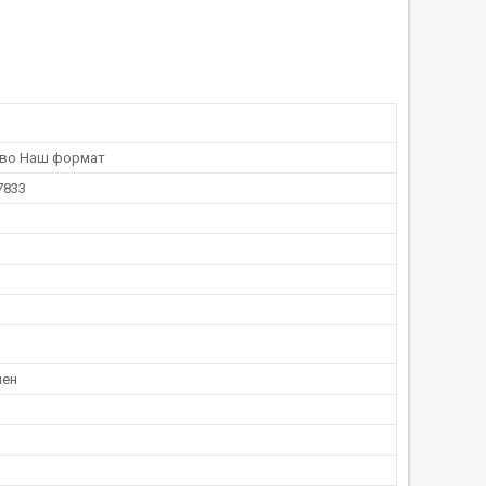
тво Наш формат
7833
нен