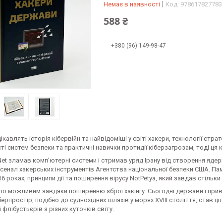
Немає в наявності
Код:
978617827783
588 ₴
+380 (96) 149-98-47
ікавлять історія кібервійн та найвідоміші у світі хакери, технології ст
і систем безпеки та практичні навички протидії кіберзагрозам, тоді ця 
Net зламав комп’ютерні системи і стримав уряд Ірану від створення яде
сенал хакерських інструментів Агентства національної безпеки США. Пам
16 роках, принципи дії та поширення вірусу NotPetya, який завдав стільк
ло можливим завдяки поширенню зброї хакінгу. Сьогодні держави і приватн
іберпростір, подібно до суднохідних шляхів у морях XVIII століття, став
і флібустьєрів з різних куточків світу.