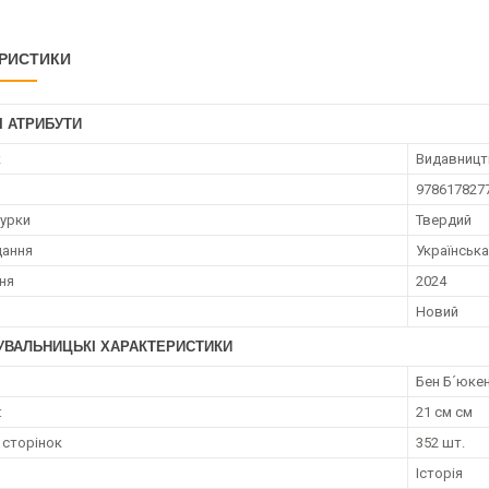
РИСТИКИ
І АТРИБУТИ
к
Видавниц
978617827
турки
Твердий
дання
Українська
ння
2024
Новий
УВАЛЬНИЦЬКІ ХАРАКТЕРИСТИКИ
Бен Б´юке
:
21 см см
 сторінок
352 шт.
Історія