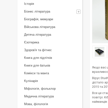
Історія
Бізнес література
Біографія, мемуари
Військова література
Дитяча література
Єзотерика
Здоров'я та фітнес
Книга для підлітків
Книги для батьків
Якщо вас ц
вразливост
Комікси та манга
Вірус Stux
Кулінарія
дістало ар
2015 та 20
Міфологія, фольклор
Все це ста
Медична література
повітрі. К
найманців 
Мова, філологія