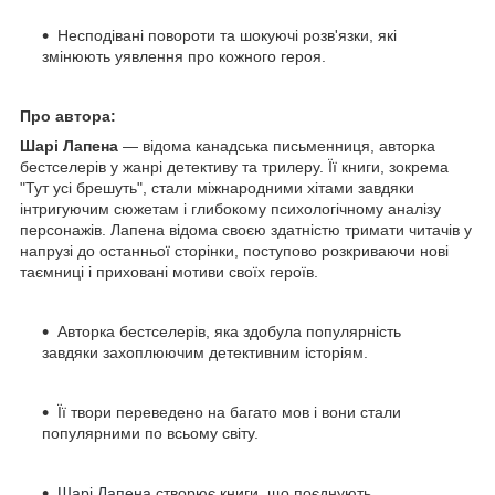
Несподівані повороти та шокуючі розв'язки, які
змінюють уявлення про кожного героя.
Про автора:
Шарі Лапена
— відома канадська письменниця, авторка
бестселерів у жанрі детективу та трилеру. Її книги, зокрема
"Тут усі брешуть", стали міжнародними хітами завдяки
інтригуючим сюжетам і глибокому психологічному аналізу
персонажів. Лапена відома своєю здатністю тримати читачів у
напрузі до останньої сторінки, поступово розкриваючи нові
таємниці і приховані мотиви своїх героїв.
Авторка бестселерів, яка здобула популярність
завдяки захоплюючим детективним історіям.
Її твори переведено на багато мов і вони стали
популярними по всьому світу.
Шарі Лапена
створює книги, що поєднують