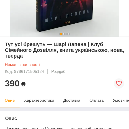
Тут усі брешуть — Шарі Лапена | Клуб
Сімейного Дозвілля, книга українською, нова,
тверда
Немає в наявності
Код: 9786171505124
Роздріб
390
₴
Опис
Характеристики
Доставка
Оплата
Умови п
Опис
Ласкаво просимо до Стенгоупа — на перший погляд, це