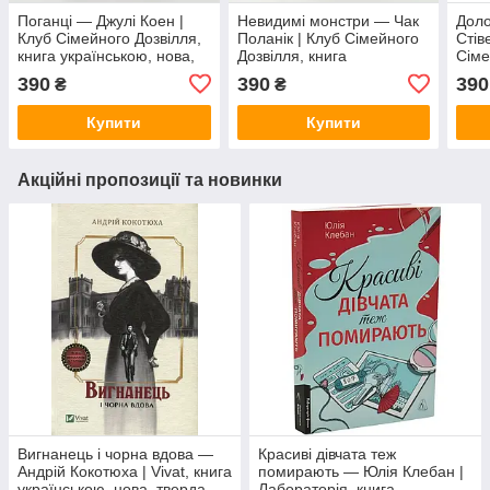
Поганці — Джулі Коен |
Невидимі монстри — Чак
Дол
Клуб Сімейного Дозвілля,
Поланік | Клуб Сімейного
Стів
книга українською, нова,
Дозвілля, книга
Сіме
тверда
українською, нова, тверда
укра
390
390
390
₴
₴
Купити
Купити
Акційні пропозиції та новинки
Вигнанець і чорна вдова —
Красиві дівчата теж
Андрій Кокотюха | Vivat, книга
помирають — Юлія Клебан |
українською, нова, тверда
Лабораторія, книга