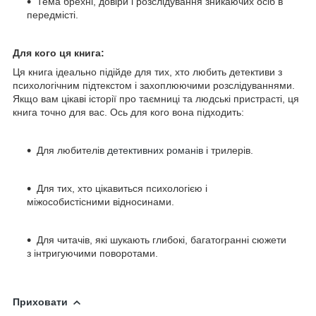
Тема брехні, довіри і розслідування зникаючих осіб в
передмісті.
Для кого ця книга:
Ця книга ідеально підійде для тих, хто любить детективи з
психологічним підтекстом і захоплюючими розслідуваннями.
Якщо вам цікаві історії про таємниці та людські пристрасті, ця
книга точно для вас. Ось для кого вона підходить:
Для любителів
детективних романів
і трилерів.
Для тих, хто цікавиться психологією і
міжособистісними відносинами.
Для читачів, які шукають глибокі, багатогранні сюжети
з інтригуючими поворотами.
Приховати