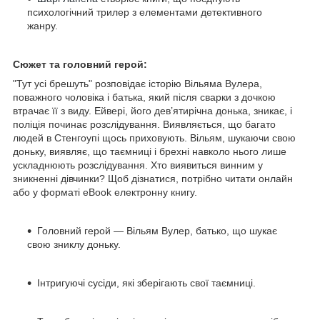
психологічний трилер з елементами детективного
жанру.
Сюжет та головний герой:
"Тут усі брешуть" розповідає історію Вільяма Вулера,
поважного чоловіка і батька, який після сварки з дочкою
втрачає її з виду. Ейвері, його дев’ятирічна донька, зникає, і
поліція починає розслідування. Виявляється, що багато
людей в Стенгоупі щось приховують. Вільям, шукаючи свою
доньку, виявляє, що таємниці і брехні навколо нього лише
ускладнюють розслідування. Хто виявиться винним у
зникненні дівчинки? Щоб дізнатися, потрібно читати онлайн
або у форматі eBook електронну книгу.
Головний герой — Вільям Вулер, батько, що шукає
свою зниклу доньку.
Інтригуючі сусіди, які зберігають свої таємниці.