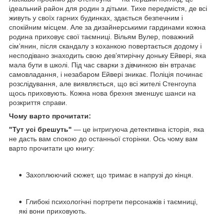
ідеальний район для родин з дітьми. Тихе передмістя, де всі
живуть у своїх гарних будинках, здається безпечним і
спокійним місцем. Але за дизайнерськими гардинами кожна
родина приховує свої таємниці. Вільям Вулер, поважний
сім’янин, після скандалу з коханкою повертається додому і
несподівано знаходить свою дев’ятирічну доньку Ейвері, яка
мала бути в школі. Під час сварки з дівчинкою він втрачає
самовладання, і незабаром Ейвері зникає. Поліція починає
розслідування, але виявляється, що всі жителі Стенгоупа
щось приховують. Кожна нова брехня зменшує шанси на
розкриття справи.
Чому варто прочитати:
"Тут усі брешуть"
— це інтригуюча детективна історія, яка
не дасть вам спокою до останньої сторінки. Ось чому вам
варто прочитати цю книгу:
Захоплюючий сюжет, що тримає в напрузі до кінця.
Глибокі психологічні портрети персонажів і таємниці,
які вони приховують.