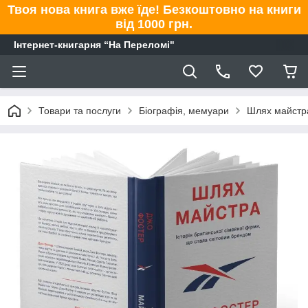
Твоя нова книга вже їде! Безкоштовно на книги
від 1000 грн.
Інтернет-книгарня “На Переломі"
Товари та послуги
Біографія, мемуари
Шлях майстра