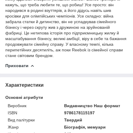
кажуть, що треба любити те, що робиш! Усе просто: він
народився в родині взуттярів, а його дідусь навіть шив
кросівки для олімпійських чемпіонів. Усе складно: війна
забрала статки й дитинство, він не успадкував сімейного
бізнесу і через скруту жив з дружиною на зруйнованій
фабриці. Це нетипова історія про підприємницьку жилку й
масштабування бізнесу, великі амбіції, віру в себе та бажання
продовжувати сімейну справу. У власному темпі, кілька
перипетійних десятиліть, аж поки Reebok із сімейної справи
стане світовим брендом.
Приховати
Характеристики
Основні атрибути
Виробник
Видавництво Наш формат
ISBN
9786178115197
Вид палітурки
Твердий
Жанр
Біографія, мемуари