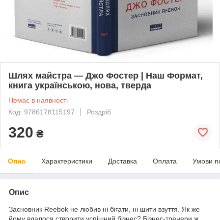
Шлях майстра — Джо Фостер | Наш Формат,
книга українською, нова, тверда
Немає в наявності
Код: 9786178115197
Роздріб
320
₴
Опис
Характеристики
Доставка
Оплата
Умови п
Опис
Засновник Reebok не любив ні бігати, ні шити взуття. Як же
йому вдалося створити успішний бізнес? Бізнес-тренери ж