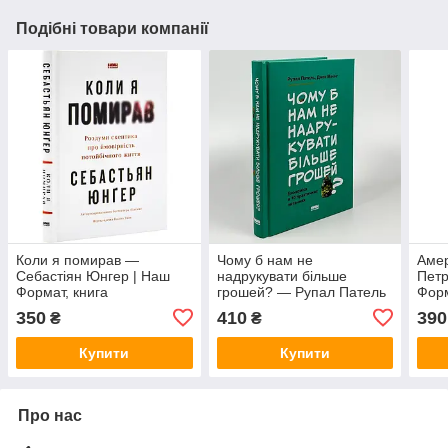
Подібні товари компанії
Коли я помирав —
Чому б нам не
Амер
Себастіян Юнгер | Наш
надрукувати більше
Петр
Формат, книга
грошей? — Рупал Патель
Форм
українською, нова, тверда
| Наш Формат, книга
укра
350
410
390
₴
₴
українською, нова, тверда
Купити
Купити
Про нас