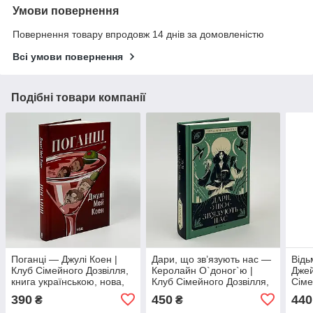
Умови повернення
Повернення товару впродовж 14 днів за домовленістю
Всі умови повернення
Подібні товари компанії
Поганці — Джулі Коен |
Дари, що зв’язують нас —
Відь
Клуб Сімейного Дозвілля,
Керолайн О`доног`ю |
Джей
книга українською, нова,
Клуб Сімейного Дозвілля,
Сіме
тверда
книга українською, нова,
укра
390
450
440
₴
₴
тверда