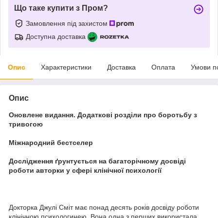
Що таке купити з Пром?
Замовлення під захистом
Доступна доставка
Опис
Характеристики
Доставка
Оплата
Умови п
Опис
Оновлене видання. Додаткові розділи про боротьбу з
тривогою
Міжнародний бестселер
Дослідження ґрунтується на багаторічному досвіді
роботи авторки у сфері клінічної психології
Докторка Джулі Сміт має понад десять років досвіду роботи
клінічною психологинею. Вона одна з перших використала