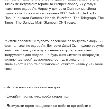
TikTok як інструмент терапії та експрес-порадник у галузі
психічного здоров’я. Наразі у докторки Сміт три мільйони
підписників. Вона є психологинею BBC Radio 1 Life Hacks.
Про неї писали Women’s Health, Buzzfeed, The Telegraph, The
Times, The Sunday Mail, Glamour, CNN тощо.
Життєві проблеми й турботи повсякчас розхитують емоційний
фон та психічне здоров’я. Докторка Джулі Сміт чудово розуміє
ваш стан. І має у своєму арсеналі набір терапевтичних
інструментів для подолання будь-яких життєвих негараздів,
критики, депресії, демотивованості, для зміцнення
впевненості в собі та психологічної стійкості навіть у найважчі
часи.
- Як пояснити свій поганий настрій
- Емоційні пастки, яких треба стерегтися
- Як змусити стрес працювати на себе та що робити з