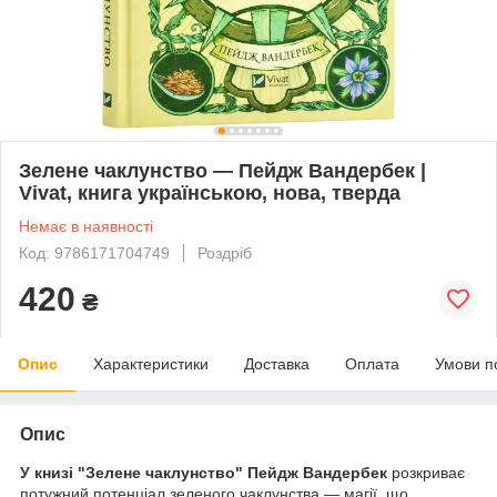
Зелене чаклунство — Пейдж Вандербек |
Vivat, книга українською, нова, тверда
Немає в наявності
Код: 9786171704749
Роздріб
420
₴
Опис
Характеристики
Доставка
Оплата
Умови п
Опис
У книзі "Зелене чаклунство" Пейдж Вандербек
розкриває
потужний потенціал зеленого чаклунства — магії, що