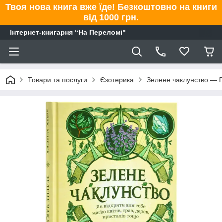
Твоя нова книга вже їде! Безкоштовно на книги
від 1000 грн.
Інтернет-книгарня “На Переломі"
Товари та послуги
Єзотерика
Зелене чаклунство — П