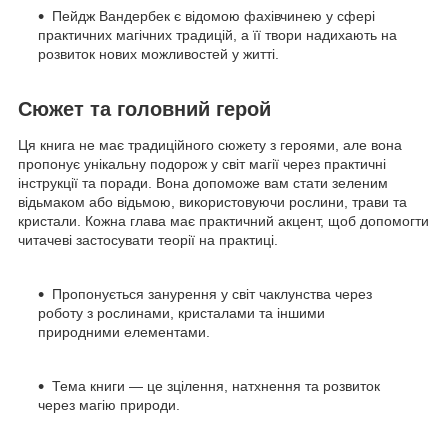
Пейдж Вандербек є відомою фахівчинею у сфері
практичних магічних традицій, а її твори надихають на
розвиток нових можливостей у житті.
Сюжет та головний герой
Ця книга не має традиційного сюжету з героями, але вона
пропонує унікальну подорож у світ магії через практичні
інструкції та поради. Вона допоможе вам стати зеленим
відьмаком або відьмою, використовуючи рослини, трави та
кристали. Кожна глава має практичний акцент, щоб допомогти
читачеві застосувати теорії на практиці.
Пропонується занурення у світ чаклунства через
роботу з рослинами, кристалами та іншими
природними елементами.
Тема книги — це зцілення, натхнення та розвиток
через магію природи.