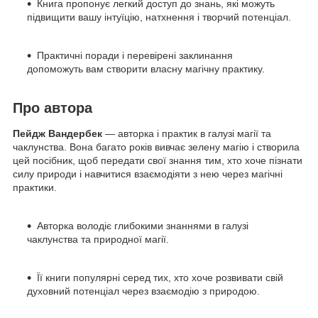
Книга пропонує легкий доступ до знань, які можуть
підвищити вашу інтуїцію, натхнення і творчий потенціал.
Практичні поради і перевірені заклинання
допоможуть вам створити власну магічну практику.
Про автора
Пейдж Вандербек
— авторка і практик в галузі магії та
чаклунства. Вона багато років вивчає зелену магію і створила
цей посібник, щоб передати свої знання тим, хто хоче пізнати
силу природи і навчитися взаємодіяти з нею через магічні
практики.
Авторка володіє глибокими знаннями в галузі
чаклунства та природної магії.
Її книги популярні серед тих, хто хоче розвивати свій
духовний потенціал через взаємодію з природою.