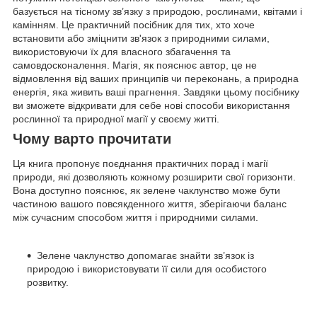
базується на тісному зв’язку з природою, рослинами, квітами і
камінням. Це практичний посібник для тих, хто хоче
встановити або зміцнити зв'язок з природними силами,
використовуючи їх для власного збагачення та
самовдосконалення. Магія, як пояснює автор, це не
відмовлення від ваших принципів чи переконань, а природна
енергія, яка живить ваші прагнення. Завдяки цьому посібнику
ви зможете відкривати для себе нові способи використання
рослинної та природної магії у своєму житті.
Чому варто прочитати
Ця книга пропонує поєднання практичних порад і магії
природи, які дозволяють кожному розширити свої горизонти.
Вона доступно пояснює, як зелене чаклунство може бути
частиною вашого повсякденного життя, зберігаючи баланс
між сучасним способом життя і природними силами.
Зелене чаклунство допомагає знайти зв’язок із
природою і використовувати її сили для особистого
розвитку.