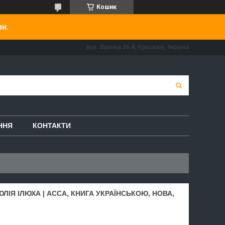
Кошик
рн.
вул. Франка 36-А, Красилів, Україна
ННЯ
КОНТАКТИ
ЛІЯ ІЛЮХА | АССА, КНИГА УКРАЇНСЬКОЮ, НОВА,