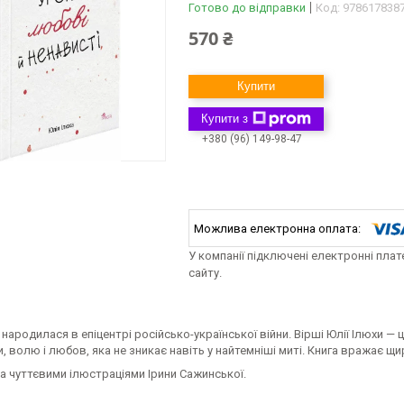
Готово до відправки
Код:
978617838
570 ₴
Купити
Купити з
+380 (96) 149-98-47
У компанії підключені електронні пла
сайту.
 народилася в епіцентрі російсько-української війни. Вірші Юлії Ілюхи — ц
, волю і любов, яка не зникає навіть у найтемніші миті. Книга вражає щи
 чуттєвими ілюстраціями Ірини Сажинської.