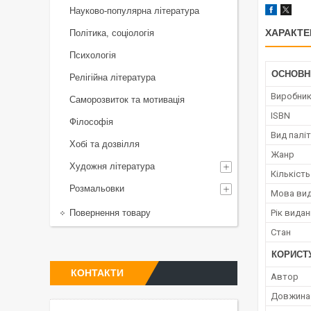
Науково-популярна література
ХАРАКТЕ
Політика, соціологія
Психологія
ОСНОВН
Релігійна література
Виробни
Саморозвиток та мотивація
ISBN
Філософія
Вид палі
Хобі та дозвілля
Жанр
Художня література
Кількість
Розмальовки
Мова ви
Повернення товару
Рік вида
Стан
КОРИСТ
КОНТАКТИ
Автор
Довжина