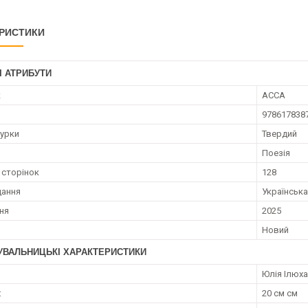
РИСТИКИ
І АТРИБУТИ
к
АССА
978617838
турки
Твердий
Поезія
 сторінок
128
дання
Українська
ння
2025
Новий
УВАЛЬНИЦЬКІ ХАРАКТЕРИСТИКИ
Юлія Ілюха
:
20 см см