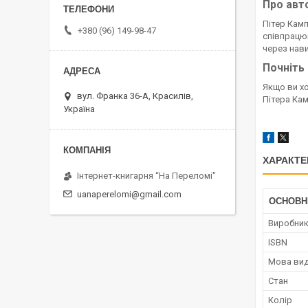
Про авт
Пітер Камп
+380 (96) 149-98-47
співпрацю
через нав
Почніть
Якщо ви хо
вул. Франка 36-А, Красилів,
Пітера Кам
Україна
ХАРАКТЕ
Інтернет-книгарня “На Переломі"
uanaperelomi@gmail.com
ОСНОВН
Виробни
ISBN
Мова ви
Стан
Колір