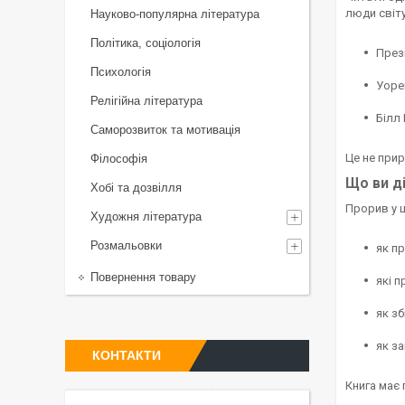
люди світу
Науково-популярна література
Політика, соціологія
През
Психологія
Уоре
Релігійна література
Білл
Саморозвиток та мотивація
Це не прир
Філософія
Що ви д
Хобі та дозвілля
Прорив у 
Художня література
Розмальовки
як п
Повернення товару
які 
як з
як за
КОНТАКТИ
Книга має 