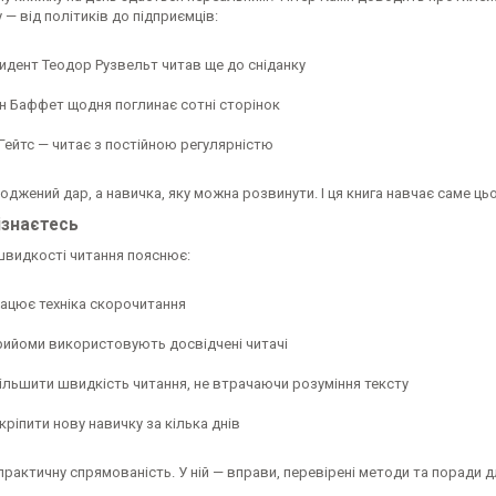
 — від політиків до підприємців:
идент Теодор Рузвельт читав ще до сніданку
н Баффет щодня поглинає сотні сторінок
 Гейтс — читає з постійною регулярністю
оджений дар, а навичка, яку можна розвинути. І ця книга навчає саме ць
ізнаєтесь
швидкості читання пояснює:
рацює техніка скорочитання
прийоми використовують досвідчені читачі
більшити швидкість читання, не втрачаючи розуміння тексту
кріпити нову навичку за кілька днів
практичну спрямованість. У ній — вправи, перевірені методи та поради 