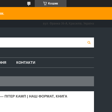
Кошик
рн.
вул. Франка 36-А, Красилів, Україна
ННЯ
КОНТАКТИ
— ПІТЕР КАМП | НАШ ФОРМАТ, КНИГА