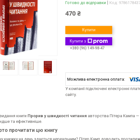
Готово до відправки
Код:
978617843
470 ₴
Купити
Купити з
+380 (96) 149-98-47
У компанії підключені електронні пла
сайту.
видання книги
Прорив у швидкості читання
авторства Пітера Кампа — 
идше та ефективніше.
рто прочитати цю книгу
у книжку на день здається нереальним? Пітер Камп доводить протилежне