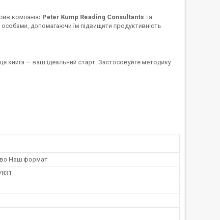
ворив компанію
Peter Kump Reading Consultants
та
 особами, допомагаючи їм підвищити продуктивність
 ця книга — ваш ідеальний старт. Застосовуйте методику
тво Наш формат
7831