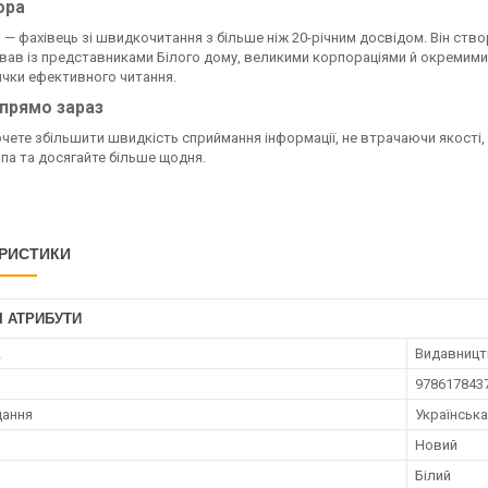
ора
 — фахівець зі швидкочитання з більше ніж 20-річним досвідом. Він ст
вав із представниками Білого дому, великими корпораціями й окремими
ички ефективного читання.
 прямо зараз
чете збільшити швидкість сприймання інформації, не втрачаючи якості,
па та досягайте більше щодня.
РИСТИКИ
І АТРИБУТИ
к
Видавниц
978617843
дання
Українська
Новий
Білий