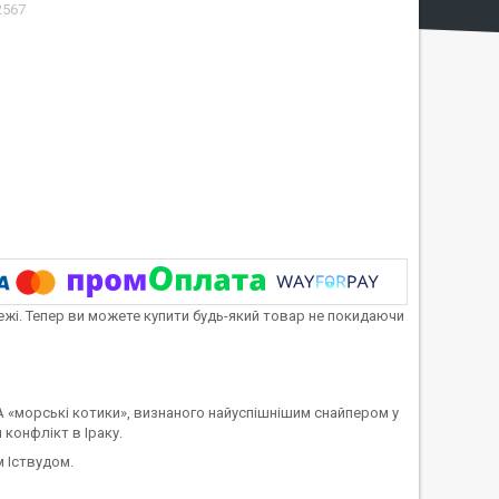
2567
тежі. Тепер ви можете купити будь-який товар не покидаючи
А «морські котики», визнаного найуспішнішим снайпером у
 конфлікт в Іраку.
 Іствудом.