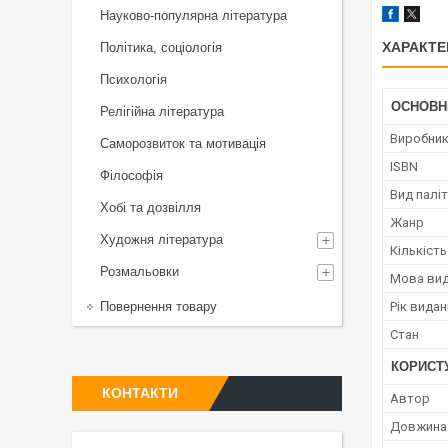
Науково-популярна література
ХАРАКТЕ
Політика, соціологія
Психологія
ОСНОВН
Релігійна література
Виробни
Саморозвиток та мотивація
ISBN
Філософія
Вид палі
Хобі та дозвілля
Жанр
Художня література
Кількість
Розмальовки
Мова ви
Повернення товару
Рік вида
Стан
КОРИСТ
КОНТАКТИ
Автор
Довжина