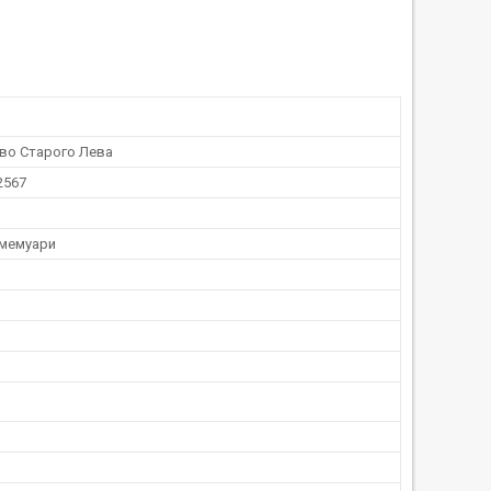
во Старого Лева
2567
 мемуари