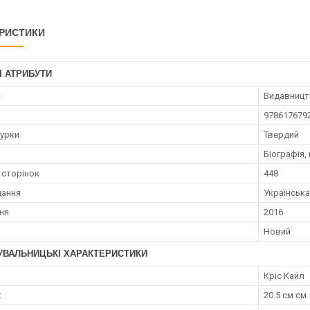
РИСТИКИ
І АТРИБУТИ
к
Видавницт
978617679
турки
Твердий
Біографія,
 сторінок
448
дання
Українська
ння
2016
Новий
УВАЛЬНИЦЬКІ ХАРАКТЕРИСТИКИ
Кріс Кайл
:
20.5 см см