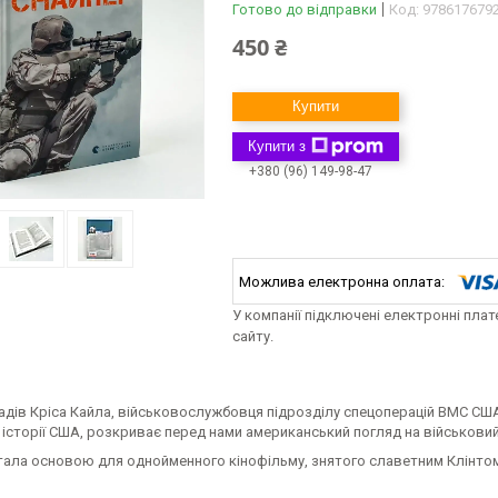
Готово до відправки
Код:
978617679
450 ₴
Купити
Купити з
+380 (96) 149-98-47
У компанії підключені електронні пла
сайту.
гадів Кріса Кайла, військовослужбовця підрозділу спецоперацій ВМС СШ
 історії США, розкриває перед нами американський погляд на військовий
стала основою для однойменного кінофільму, знятого славетним Клінтом