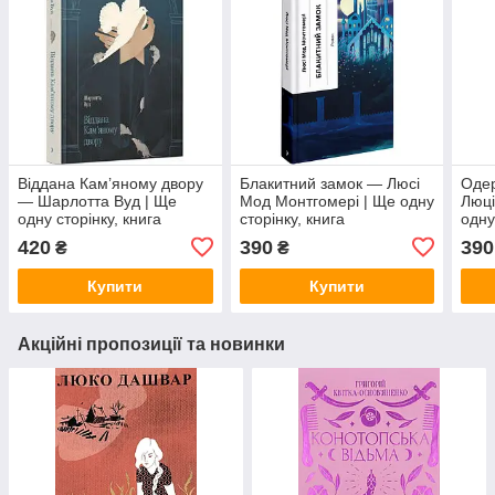
Віддана Кам’яному двору
Блакитний замок — Люсі
Оде
— Шарлотта Вуд | Ще
Мод Монтгомері | Ще одну
Люці
одну сторінку, книга
сторінку, книга
одну
українською, нова, тверда
українською, нова, тверда
укра
420
390
390
₴
₴
Купити
Купити
Акційні пропозиції та новинки