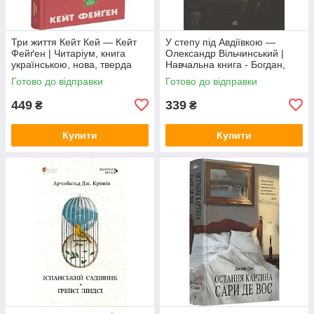
Три життя Кейт Кей — Кейт
У степу під Авдіївкою —
Фейґен | Читаріум, книга
Олександр Вільчинський |
українською, нова, тверда
Навчальна книга - Богдан,
книга українською, нова,
Готово до відправки
Готово до відправки
тверда
449
339
₴
₴
Купити
Купити