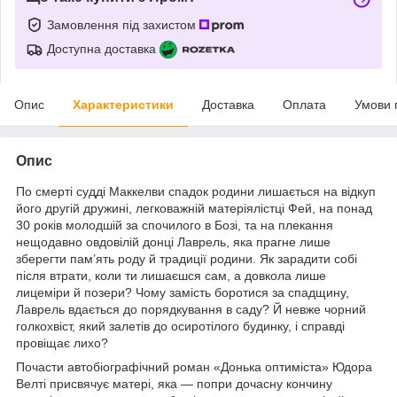
Замовлення під захистом
Доступна доставка
Опис
Характеристики
Доставка
Оплата
Умови 
Опис
По смерті судді Маккелви спадок родини лишається на відкуп
його другій дружині, легковажній матеріялістці Фей, на понад
30 років молодшій за спочилого в Бозі, та на плекання
нещодавно овдовілій донці Лаврель, яка прагне лише
зберегти пам’ять роду й традиції родини. Як зарадити собі
після втрати, коли ти лишаєшся сам, а довкола лише
лицеміри й позери? Чому замість боротися за спадщину,
Лаврель вдається до порядкування в саду? Й невже чорний
голкохвіст, який залетів до осиротілого будинку, і справді
провіщає лихо?
Почасти автобіографічний роман «Донька оптиміста» Юдора
Велті присвячує матері, яка — попри дочасну кончину