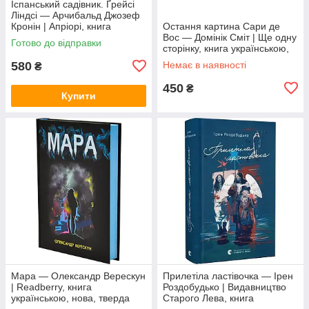
Іспанський садівник. Ґрейсі
Ліндсі — Арчибальд Джозеф
Кронін | Апріорі, книга
Остання картина Сари де
українською, нова, тверда
Вос — Домінік Сміт | Ще одну
Готово до відправки
сторінку, книга українською,
нова, тверда
580
Немає в наявності
₴
450
₴
Купити
Мара — Олександр Верескун
Прилетіла ластівочка — Ірен
| Readberry, книга
Роздобудько | Видавництво
українською, нова, тверда
Старого Лева, книга
українською, нова, тверда