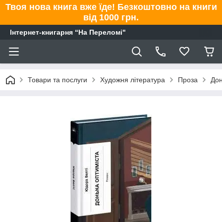
Твоя нова книга вже їде! Безкоштовно на книги
від 1000 грн.
Інтернет-книгарня “На Переломі"
Товари та послуги
Художня література
Проза
Дон