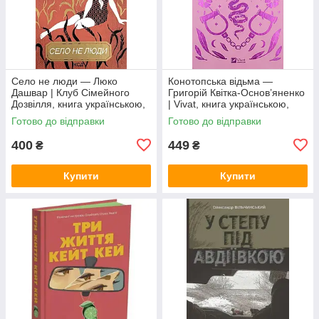
Село не люди — Люко
Конотопська відьма —
Дашвар | Клуб Сімейного
Григорій Квітка-Основ’яненко
Дозвілля, книга українською,
| Vivat, книга українською,
нова, тверда
нова, тверда
Готово до відправки
Готово до відправки
400
449
₴
₴
Купити
Купити