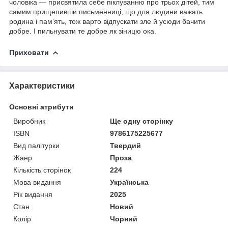
чоловіка — присвятила себе піклуванню про трьох дітей, тим
самим прищепивши письменниці, що для людини важать
родина і пам’ять, тож варто відпускати зле й усюди бачити
добре. І пильнувати те добре як зіницю ока.
Приховати
Характеристики
Основні атрибути
Виробник
Ще одну сторінку
ISBN
9786175225677
Вид палітурки
Твердий
Жанр
Проза
Кількість сторінок
224
Мова видання
Українська
Рік видання
2025
Стан
Новий
Колір
Чорний