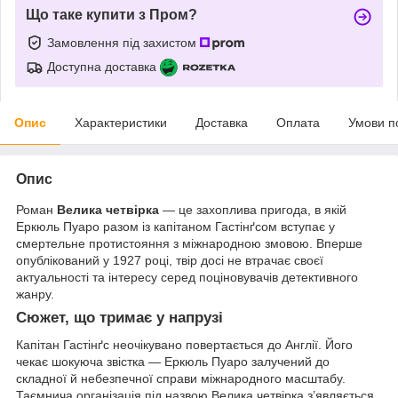
Що таке купити з Пром?
Замовлення під захистом
Доступна доставка
Опис
Характеристики
Доставка
Оплата
Умови п
Опис
Роман
Велика четвірка
— це захоплива пригода, в якій
Еркюль Пуаро разом із капітаном Гастінґсом вступає у
смертельне протистояння з міжнародною змовою. Вперше
опублікований у 1927 році, твір досі не втрачає своєї
актуальності та інтересу серед поціновувачів детективного
жанру.
Сюжет, що тримає у напрузі
Капітан Гастінґс неочікувано повертається до Англії. Його
чекає шокуюча звістка — Еркюль Пуаро залучений до
складної й небезпечної справи міжнародного масштабу.
Таємнича організація під назвою Велика четвірка з’являється