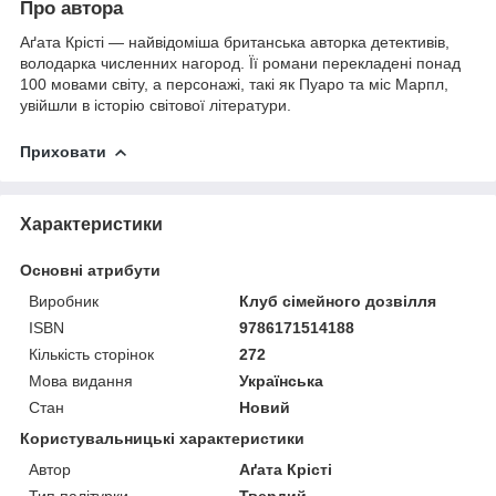
Про автора
Аґата Крісті — найвідоміша британська авторка детективів,
володарка численних нагород. Її романи перекладені понад
100 мовами світу, а персонажі, такі як Пуаро та міс Марпл,
увійшли в історію світової літератури.
Приховати
Характеристики
Основні атрибути
Виробник
Клуб сімейного дозвілля
ISBN
9786171514188
Кількість сторінок
272
Мова видання
Українська
Стан
Новий
Користувальницькі характеристики
Автор
Аґата Крісті
Тип палітурки
Твердий