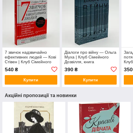
7 звичок надзвичайно
Діалоги про війну — Ольга
Зага
ефективних людей — Кові
Муха | Клуб Сімейного
потя
Стівен | Клуб Сімейного
Дозвілля, книга
Клуб
Дозвілля, книга
українською, нова, тверда
книг
540
390
350
₴
₴
українською, нова
твер
Купити
Купити
Акційні пропозиції та новинки