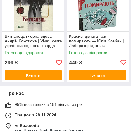
Вигнанець і чорна вдова —
Красиві дівчата теж
Андрій Кокотюха | Vivat, книга
помирають — Юлія Клебан |
українською, нова, тверда
Лабораторія, книга
українською, нова, м'яка
Готово до відправки
Готово до відправки
299
449
₴
₴
Купити
Купити
Про нас
95% позитивних з 151 відгука за рік
Працює з 28.11.2024
м. Красилів
вул. Франка 36-А, Красилів, Україна