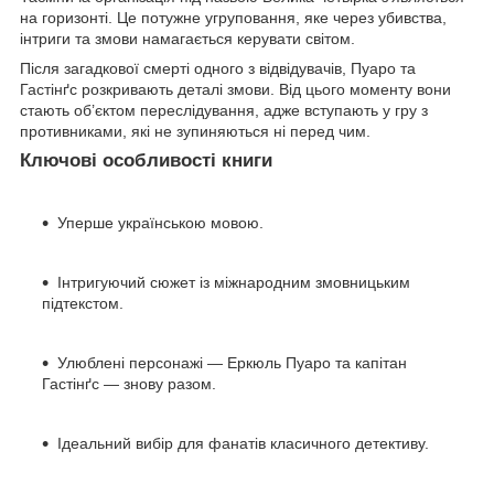
на горизонті. Це потужне угруповання, яке через убивства,
інтриги та змови намагається керувати світом.
Після загадкової смерті одного з відвідувачів, Пуаро та
Гастінґс розкривають деталі змови. Від цього моменту вони
стають об’єктом переслідування, адже вступають у гру з
противниками, які не зупиняються ні перед чим.
Ключові особливості книги
Уперше українською мовою.
Інтригуючий сюжет із міжнародним змовницьким
підтекстом.
Улюблені персонажі — Еркюль Пуаро та капітан
Гастінґс — знову разом.
Ідеальний вибір для фанатів класичного детективу.