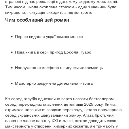
втрачені під час революції в далекому східному королівстві.
Тим часом школа охоплена страхом - одну з учениць було
викрадено, і ситуація виходить з-під контролю.
Чим особливий цей роман
Перше видання українською мовою
Нова книга в серії пригод Еркюля Пуаро
Напружена атмосфера шпигунських таємниць
Майстерно закручена детективна інтрига
Кіт серед голубів однозначно варто назвати бестселером
серед перекладних класичних детективів 2025 року. Книга
отримала нове життя завдяки перекладу, і стала популярною
серед українських шанувальників жанру. Аґата Крісті, чия
слава не згасає навіть у XXI столітті, вкотре доводить свою
майстерність у створенні химерних сюжетів, які тримають у