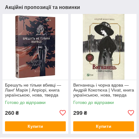
Акційні пропозиції та новинки
Брешуть не тiльки вбивцi —
Вигнанець і чорна вдова —
Ланґ Марія | Апріорі, книга
Андрій Кокотюха | Vivat, книга
українською, нова, тверда
українською, нова, тверда
Готово до відправки
Готово до відправки
260
299
₴
₴
Купити
Купити