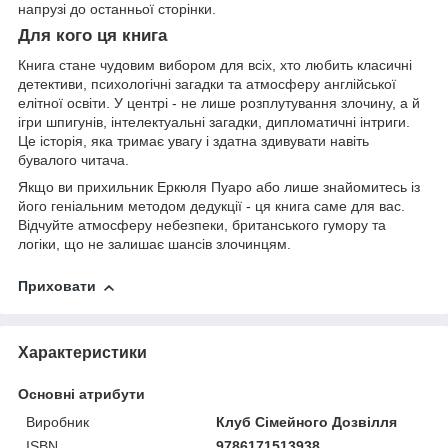
напрузі до останньої сторінки.
Для кого ця книга
Книга стане чудовим вибором для всіх, хто любить класичні
детективи, психологічні загадки та атмосферу англійської
елітної освіти. У центрі - не лише розплутування злочину, а й
ігри шпигунів, інтелектуальні загадки, дипломатичні інтриги.
Це історія, яка тримає увагу і здатна здивувати навіть
бувалого читача.
Якщо ви прихильник Еркюля Пуаро або лише знайомитесь із
його геніальним методом дедукції - ця книга саме для вас.
Відчуйте атмосферу небезпеки, британського гумору та
логіки, що не залишає шансів злочинцям.
Приховати
Характеристики
Основні атрибути
Виробник
Клуб Сімейного Дозвілля
ISBN
9786171513938