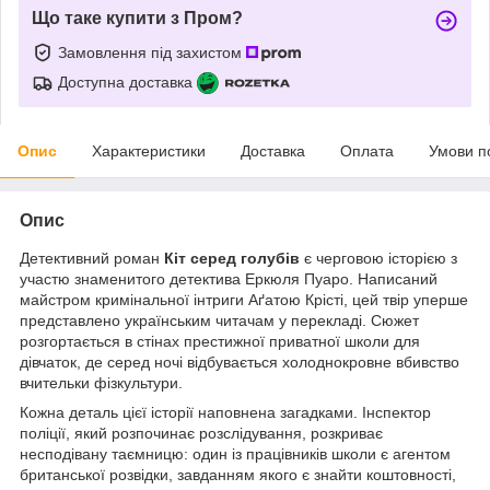
Що таке купити з Пром?
Замовлення під захистом
Доступна доставка
Опис
Характеристики
Доставка
Оплата
Умови п
Опис
Детективний роман
Кіт серед голубів
є черговою історією з
участю знаменитого детектива Еркюля Пуаро. Написаний
майстром кримінальної інтриги Аґатою Крісті, цей твір уперше
представлено українським читачам у перекладі. Сюжет
розгортається в стінах престижної приватної школи для
дівчаток, де серед ночі відбувається холоднокровне вбивство
вчительки фізкультури.
Кожна деталь цієї історії наповнена загадками. Інспектор
поліції, який розпочинає розслідування, розкриває
несподівану таємницю: один із працівників школи є агентом
британської розвідки, завданням якого є знайти коштовності,