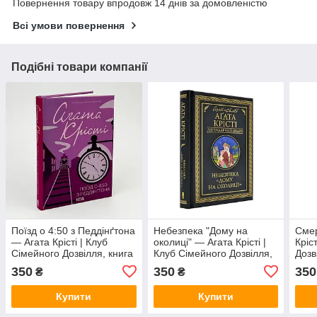
Повернення товару впродовж 14 днів за домовленістю
Всі умови повернення
Подібні товари компанії
Поїзд о 4:50 з Педдінґтона
Небезпека "Дому на
Смер
— Агата Крісті | Клуб
околиці" — Агата Крісті |
Кріс
Сімейного Дозвілля, книга
Клуб Сімейного Дозвілля,
Дозв
українською, нова, тверда
книга українською, нова,
укра
350
350
350
₴
₴
тверда
Купити
Купити