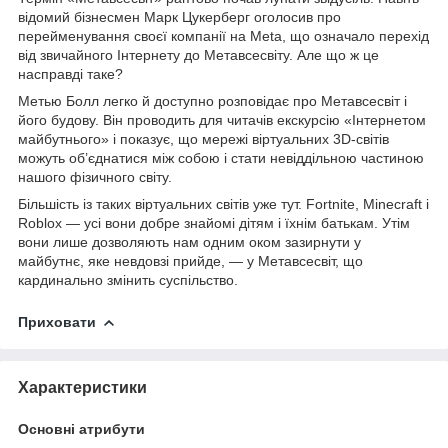
відомий бізнесмен Марк Цукерберг оголосив про
перейменування своєї компанії на Meta, що означало перехід
від звичайного Інтернету до Метавсесвіту. Але що ж це
насправді таке?
Метью Болл легко й доступно розповідає про Метавсесвіт і
його будову. Він проводить для читачів екскурсію «Інтернетом
майбутнього» і показує, що мережі віртуальних 3D-світів
можуть об’єднатися між собою і стати невіддільною частиною
нашого фізичного світу.
Більшість із таких віртуальних світів уже тут. Fortnite, Minecraft і
Roblox — усі вони добре знайомі дітям і їхнім батькам. Утім
вони лише дозволяють нам одним оком зазирнути у
майбутнє, яке невдовзі прийде, — у Метавсесвіт, що
кардинально змінить суспільство.
Приховати
Характеристики
Основні атрибути