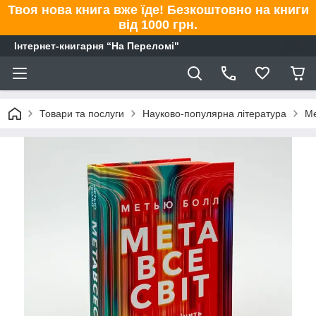
Твоя нова книга вже їде! Безкоштовно на книги
від 1000 грн.
Інтернет-книгарня “На Переломі"
Товари та послуги
Науково-популярна література
Ме