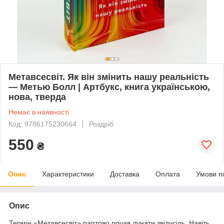
Метавсесвіт. Як він змінить нашу реальність
— Метью Болл | Артбукс, книга українською,
нова, тверда
Немає в наявності
Код: 9786175230664
Роздріб
550
₴
Опис
Характеристики
Доставка
Оплата
Умови п
Опис
Термін «Метавсесвіт» раптово почав лунати звідусіль. Навіть