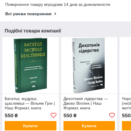
Повернення товару впродовж 14 днів за домовленістю
Всі умови повернення
Подібні товари компанії
Багатші, мудріші,
Дихотомія лідерства —
Чорн
щасливіші — Вільям Ґрін |
Джоко Віллінк | Наш
(не)
Наш Формат, книга
Формат, книга
житт
українською, нова, тверда
українською, нова, тверда
Тале
550
550
550
₴
₴
книг
твер
Купити
Купити