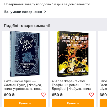
Повернення товару впродовж 14 днів за домовленістю
Всі умови повернення
Подібні товари компанії
Сатанинські вірші —
451° за Фаренгейтом.
Спом
Салман Рушді | Фабула,
Графічний роман — Рей
Гали
книга українською, нова,
Бредбері | Фабула, книга
Шухе
тверда
українською, нова, тверда
укра
690
650
680
₴
₴
Купити
Купити