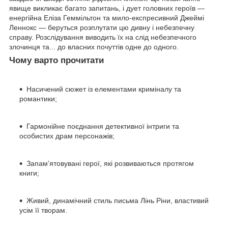
явище викликає багато запитань, і дует головних героїв —
енергійна Еліза Геммільтон та мило-експресивний Джеймі
Леннокс — беруться розплутати цю дивну і небезпечну
справу. Розслідування виводить їх на слід небезпечного
злочинця та... до власних почуттів одне до одного.
Чому варто прочитати
Насичений сюжет із елементами криміналу та
романтики;
Гармонійне поєднання детективної інтриги та
особистих драм персонажів;
Запам’ятовувані герої, які розвиваються протягом
книги;
Живий, динамічний стиль письма Лінь Ріни, властивий
усім її творам.