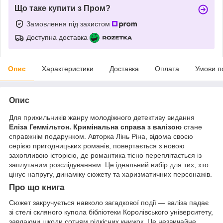
Що таке купити з Пром?
Замовлення під захистом
Доступна доставка
Опис
Характеристики
Доставка
Оплата
Умови п
Опис
Для прихильників жанру молодіжного детективу видання
Еліза Геммільтон. Кримінальна справа з валізою
стане
справжнім подарунком. Авторка Лінь Ріна, відома своєю
серією пригодницьких романів, повертається з новою
захопливою історією, де романтика тісно переплітається із
заплутаним розслідуванням. Це ідеальний вибір для тих, хто
цінує напругу, динаміку сюжету та харизматичних персонажів.
Про що книга
Сюжет закручується навколо загадкової події — валіза падає
зі стелі скляного купола бібліотеки Королівського університету,
завдаючи шкоди сотням рідкісних книжок. Це незвичайне