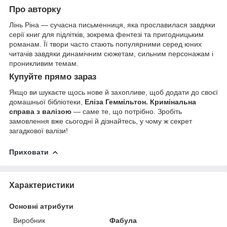
Про авторку
Лінь Ріна — сучасна письменниця, яка прославилася завдяки
серії книг для підлітків, зокрема фентезі та пригодницьким
романам. Її твори часто стають популярними серед юних
читачів завдяки динамічним сюжетам, сильним персонажам і
проникливим темам.
Купуйте прямо зараз
Якщо ви шукаєте щось нове й захопливе, щоб додати до своєї
домашньої бібліотеки,
Еліза Геммільтон. Кримінальна
справа з валізою
— саме те, що потрібно. Зробіть
замовлення вже сьогодні й дізнайтесь, у чому ж секрет
загадкової валізи!
Приховати
Характеристики
Основні атрибути
Виробник
Фабула