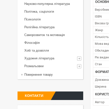
ОСНОВН
Науково-популярна література
Виробни
Політика, соціологія
ISBN
Психологія
Вікова гр
Релігійна література
Жанр
Саморозвиток та мотивація
Кількість
Філософія
Мова ви
Хобі та дозвілля
Обклади
Рік вида
Художня література
Стан
Розмальовки
ФОРМАТ
Повернення товару
Довжина
Ширина
КОРИСТ
КОНТАКТИ
Автор