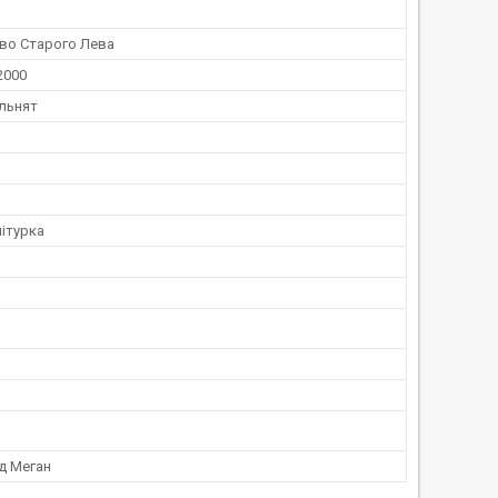
во Старого Лева
2000
льнят
ітурка
д Меган