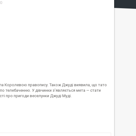
0
стала Королевою правопису. Також Джуді виявила, що тато
 по телебаченню. У дівчинки з’являється мета — стати
істі про пригоди веселунки Джуді Муді.