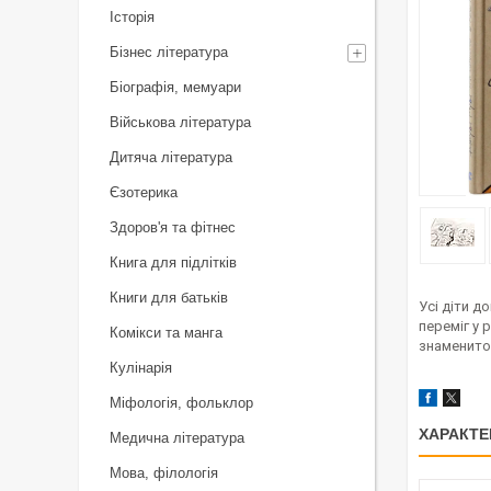
Історія
Бізнес література
Біографія, мемуари
Військова література
Дитяча література
Єзотерика
Здоров'я та фітнес
Книга для підлітків
Книги для батьків
Усі діти д
переміг у 
Комікси та манга
знаменитою
Кулінарія
Міфологія, фольклор
ХАРАКТЕ
Медична література
Мова, філологія