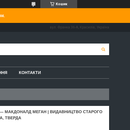
Кошик
рн.
вул. Франка 36-А, Красилів, Україна
ННЯ
КОНТАКТИ
 — МАКДОНАЛД МЕГАН | ВИДАВНИЦТВО СТАРОГО
А, ТВЕРДА