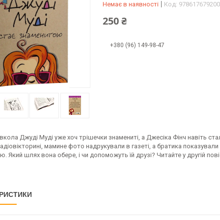
Немає в наявності
Код:
978617679200
250 ₴
+380 (96) 149-98-47
овкола Джуді Муді уже хоч трішечки знамениті, а Джесіка Фінч навіть 
радіовікторині, мамине фото надрукували в газеті, а братика показували
. Який шлях вона обере, і чи допоможуть їй друзі? Читайте у другій пов
РИСТИКИ