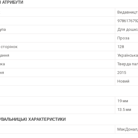
І АТРИБУТИ
к
Видавницт
978617679
упа
Для дошкі
Проза
 сторінок
128
дання
Українська
нка
Тверда пал
ння
2015
Новий
19 мм
13.5 мм
УВАЛЬНИЦЬКІ ХАРАКТЕРИСТИКИ
МакДонал