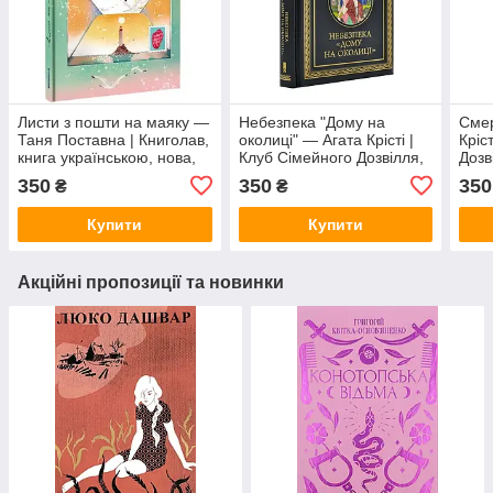
Листи з пошти на маяку —
Небезпека "Дому на
Смер
Таня Поставна | Книголав,
околиці" — Агата Крісті |
Кріс
книга українською, нова,
Клуб Сімейного Дозвілля,
Дозв
тверда
книга українською, нова,
укра
350
350
350
₴
₴
тверда
Купити
Купити
Акційні пропозиції та новинки