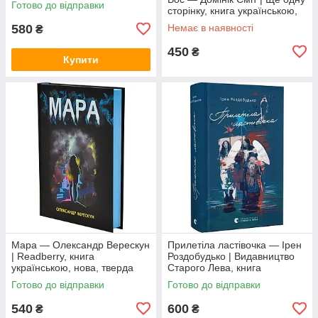
Готово до відправки
сторінку, книга українською,
нова, тверда
580
Немає в наявності
₴
450
₴
Купити
Мара — Олександр Верескун
Прилетіла ластівочка — Ірен
| Readberry, книга
Роздобудько | Видавництво
українською, нова, тверда
Старого Лева, книга
українською, нова, тверда
Готово до відправки
Готово до відправки
540
600
₴
₴