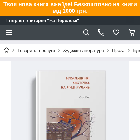
Твоя нова книга вже їде! Безкоштовно на книги
від 1000 грн.
Інтернет-книгарня “На Переломі"
Товари та послуги
Художня література
Проза
Був