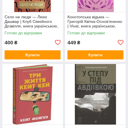
Село не люди — Люко
Конотопська відьма —
Дашвар | Клуб Сімейного
Григорій Квітка-Основ’яненко
Дозвілля, книга українською,
| Vivat, книга українською,
нова, тверда
нова, тверда
Готово до відправки
Готово до відправки
400
449
₴
₴
Купити
Купити