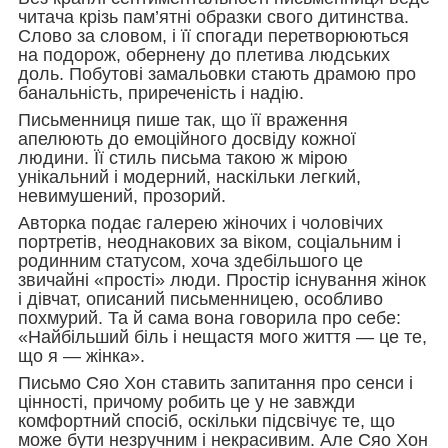
читача крізь пам’ятні образки свого дитинства.
Слово за словом, і її спогади перетворюються
на подорож, обернену до плетива людських
доль. Побутові замальовки стають драмою про
банальність, приреченість і надію.
Письменниця пише так, що її враження
апелюють до емоційного досвіду кожної
людини. Її стиль письма такою ж мірою
унікальний і модерний, наскільки легкий,
невимушений, прозорий.
Авторка подає галерею жіночих і чоловічих
портретів, неоднакових за віком, соціальним і
родинним статусом, хоча здебільшого це
звичайні «прості» люди. Простір існування жінок
і дівчат, описаний письменницею, особливо
похмурий. Та й сама вона говорила про себе:
«Найбільший біль і нещастя мого життя — це те,
що я — жінка».
Письмо Сяо Хон ставить запитання про сенси і
цінності, причому робить це у не завжди
комфортний спосіб, оскільки підсвічує те, що
може бути незручним і некрасивим. Але Сяо Хон