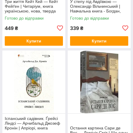
Три життя Кейт Кей — Кейт
У степу під Авдіївкою —
Фейґен | Читаріум, книга
Олександр Вільчинський |
українською, нова, тверда
Навчальна книга - Богдан,
книга українською, нова,
Готово до відправки
Готово до відправки
тверда
449
339
₴
₴
Купити
Купити
Іспанський садівник. Ґрейсі
Ліндсі — Арчибальд Джозеф
Кронін | Апріорі, книга
Остання картина Сари де
українською, нова, тверда
Вос — Домінік Сміт | Ще одну