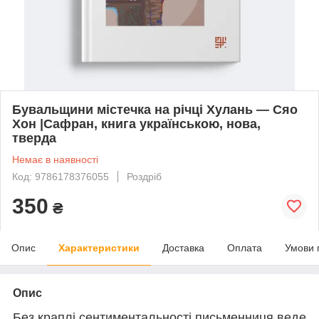
Бувальщини містечка на річці Хулань — Сяо
Хон |Сафран, книга українською, нова,
тверда
Немає в наявності
Код: 9786178376055
Роздріб
350
₴
Опис
Характеристики
Доставка
Оплата
Умови 
Опис
Без краплі сентиментальності письменниця веде