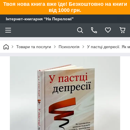
Твоя нова книга вже їде! Безкоштовно на книги
від 1000 грн.
Інтернет-книгарня “На Переломі"
Товари та послуги
Психологія
У пастці депресії. Як