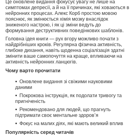
Це оновлене видання фокусує увагу не лише на
симптомах депресії, а й на її причинах, які ховаються в
нейронних процесах. Алекс Корб простою мовою
пояснює, як змінюється хімія мозку внаслідок
зниженого настрою, і як ці зміни ведуть до
формування деструктивних поведінкових шаблонів.
Головна ідея книги — рух вгору можливо почати з
найдрібніших кроків. Регулярна фізична активність,
глибоке дихання, навіть щоденна соціалізація здатні
змінити ваше самопочуття на краще, впливаючи на
активність нейронних ланцюгів.
Чому варто прочитати
Оновлене видання зі свіжими науковими
даними
Покрокова інструкція, як подолати тривогу та
пригніченість
Рекомендовано для людей, що прагнуть
підтримати своє ментальне здоров’я
Фокус на малих діях, які мають великий вплив
Популярність серед читачів