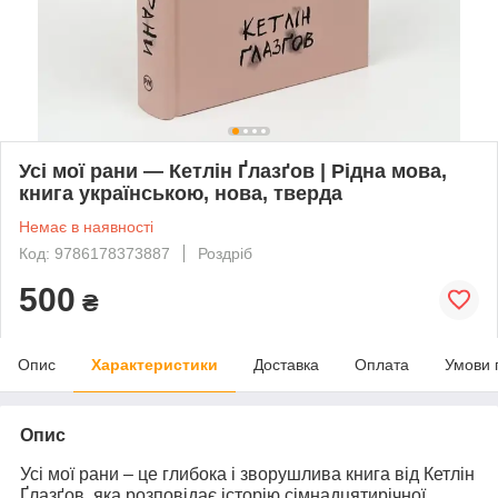
Усі мої рани — Кетлін Ґлазґов | Рідна мова,
книга українською, нова, тверда
Немає в наявності
Код: 9786178373887
Роздріб
500
₴
Опис
Характеристики
Доставка
Оплата
Умови 
Опис
Усі мої рани
– це глибока і зворушлива книга від
Кетлін
Ґлазґов
, яка розповідає історію сімнадцятирічної