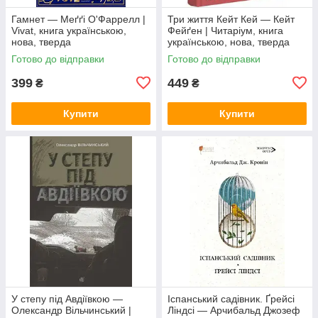
Гамнет — Меґґі О'Фаррелл |
Три життя Кейт Кей — Кейт
Vivat, книга українською,
Фейґен | Читаріум, книга
нова, тверда
українською, нова, тверда
Готово до відправки
Готово до відправки
399
449
₴
₴
Купити
Купити
У степу під Авдіївкою —
Іспанський садівник. Ґрейсі
Олександр Вільчинський |
Ліндсі — Арчибальд Джозеф