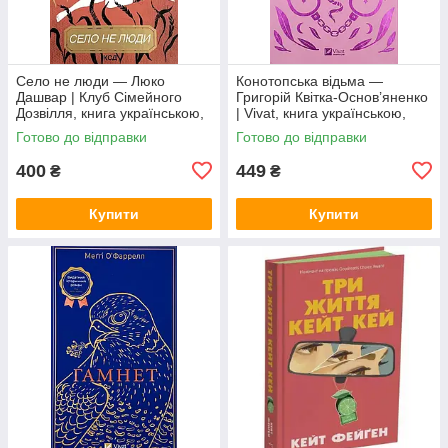
Село не люди — Люко
Конотопська відьма —
Дашвар | Клуб Сімейного
Григорій Квітка-Основ’яненко
Дозвілля, книга українською,
| Vivat, книга українською,
нова, тверда
нова, тверда
Готово до відправки
Готово до відправки
400
449
₴
₴
Купити
Купити