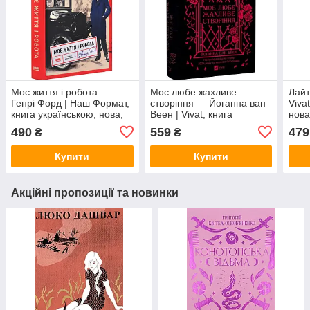
Моє життя і робота —
Моє любе жахливе
Лайт
Генрі Форд | Наш Формат,
створіння — Йоганна ван
Viva
книга українською, нова,
Веен | Vivat, книга
нова
тверда
українською, нова, тверда
490
559
479
₴
₴
Купити
Купити
Акційні пропозиції та новинки