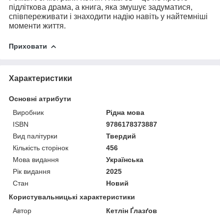
підліткова драма, а книга, яка змушує задуматися,
співпереживати і знаходити надію навіть у найтемніші
моменти життя.
Приховати
Характеристики
Основні атрибути
Виробник
Рідна мова
ISBN
9786178373887
Вид палітурки
Твердий
Кількість сторінок
456
Мова видання
Українська
Рік видання
2025
Стан
Новий
Користувальницькі характеристики
Автор
Кетлін Ґлазґов