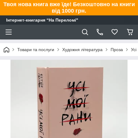
Твоя нова книга вже їде! Безкоштовно на книги
від 1000 грн.
Інтернет-книгарня “На Переломі"
Товари та послуги
Художня література
Проза
Усі