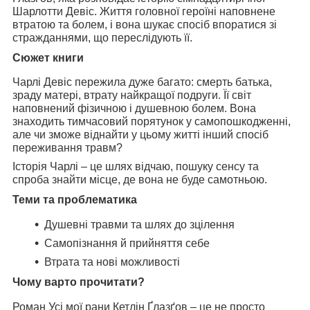
Шарлотти Девіс. Життя головної героїні наповнене
втратою та болем, і вона шукає спосіб впоратися зі
стражданнями, що переслідують її.
Сюжет книги
Чарлі Девіс пережила дуже багато: смерть батька,
зраду матері, втрату найкращої подруги. Її світ
наповнений фізичною і душевною болем. Вона
знаходить тимчасовий порятунок у самопошкодженні,
але чи зможе віднайти у цьому житті інший спосіб
переживання травм?
Історія Чарлі – це шлях відчаю, пошуку сенсу та
спроба знайти місце, де вона не буде самотньою.
Теми та проблематика
Душевні травми та шлях до зцілення
Самопізнання й прийняття себе
Втрата та нові можливості
Чому варто прочитати?
Роман
Усі мої рани
Кетлін Ґлазґов – це не просто