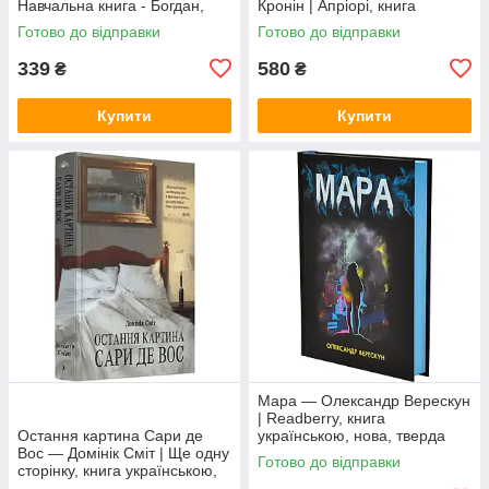
Навчальна книга - Богдан,
Кронін | Апріорі, книга
книга українською, нова,
українською, нова, тверда
Готово до відправки
Готово до відправки
тверда
339
580
₴
₴
Купити
Купити
Мара — Олександр Верескун
| Readberry, книга
Остання картина Сари де
українською, нова, тверда
Вос — Домінік Сміт | Ще одну
Готово до відправки
сторінку, книга українською,
нова, тверда