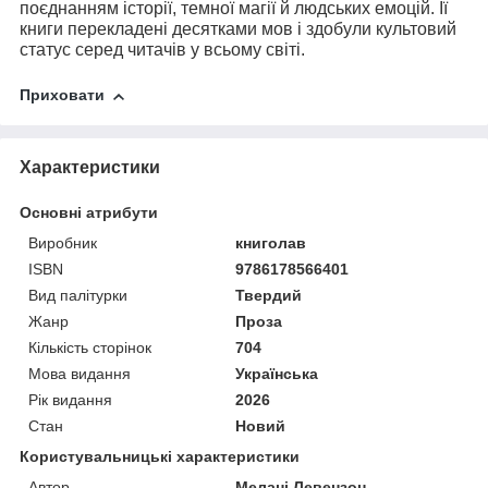
поєднанням історії, темної магії й людських емоцій. Її
книги перекладені десятками мов і здобули культовий
статус серед читачів у всьому світі.
Приховати
Характеристики
Основні атрибути
Виробник
книголав
ISBN
9786178566401
Вид палітурки
Твердий
Жанр
Проза
Кількість сторінок
704
Мова видання
Українська
Рік видання
2026
Стан
Новий
Користувальницькі характеристики
Автор
Мелані Левензон