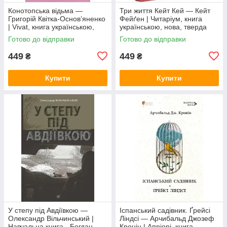
Конотопська відьма —
Три життя Кейт Кей — Кейт
Григорій Квітка-Основ’яненко
Фейґен | Читаріум, книга
| Vivat, книга українською,
українською, нова, тверда
нова, тверда
Готово до відправки
Готово до відправки
449
449
₴
₴
Купити
Купити
У степу під Авдіївкою —
Іспанський садівник. Ґрейсі
Олександр Вільчинський |
Ліндсі — Арчибальд Джозеф
Навчальна книга - Богдан,
Кронін | Апріорі, книга