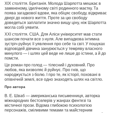
XIX століття. Британія. Молода Шарлотта мешкає в
замкненому, ідилічному світі родинного маєтку. Та
поява загадкової вдови, яка обіцяє свободу, відкриває
двері до нового життя. Проте за цю свободу
доведеться заплатити значно вищу ціну, ніж Шарлотта
могла собі уявити.
XXI століття. США. Для Аліси університет мав стати
шансом почати все з нуля. Але випадкова інтимна
зустріч руйнує її уявлення про себе та світ. У пошуках
відповідей дівчина занурюється у темряву власного
минулого — і шлях цей веде не лише до істини, а й до
помсти.
Це роман про голод — тілесний і духовний. Про
любов, яка визволяє й руйнує. Про гнів, що
народжується з болю. І про те, як історії, поховані в
опівнічній землі, все одно знаходять шлях на світло.
Про автора
В. Е. Шваб
— американська письменниця, авторка
міжнародних бестселерів у жанрах фентезі та
містичної прози. Відома глибокою психологією
персонажів, сміливими темами та майстерним