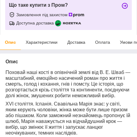
Що таке купити з Пром?
Замовлення під захистом
Доступна доставка
Опис
Характеристики
Доставка
Оплата
Умови п
Опис
Поховай наші кості в опівнічній землі
від
В. Е. Шваб
—
масштабний, емоційно насичений роман про життя і
смерть, голод і кохання, гнів і помсту. Це історія, що
розгортається крізь століття та континенти, поєднуючи
долі жінок, змушених робити неможливий вибір.
XVI століття. Іспанія. Свавільна Марія знає: у світі,
яким керують чоловіки, жінка може бути лише призом
або пішаком. Коли заможний незнайомець пропонує їй
шлюб, Марія наважується на відчайдушний крок —
вибір, що змінює її життя і запускає ланцюг
неочікуваних, темних наслідків.