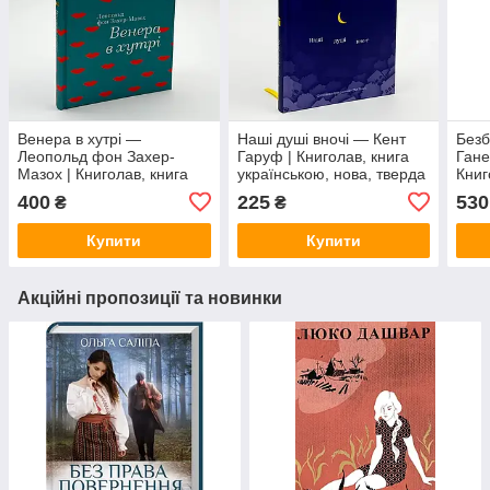
Венера в хутрі —
Наші душі вночі — Кент
Безб
Леопольд фон Захер-
Гаруф | Книголав, книга
Гане
Мазох | Книголав, книга
українською, нова, тверда
Книг
українською, нова, тверда
укра
400
225
530
₴
₴
Купити
Купити
Акційні пропозиції та новинки