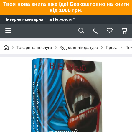
Твоя нова книга вже їде! Безкоштовно на книги
від 1000 грн.
Інтернет-книгарня “На Переломі"
Товари та послуги
Художня література
Проза
Пох