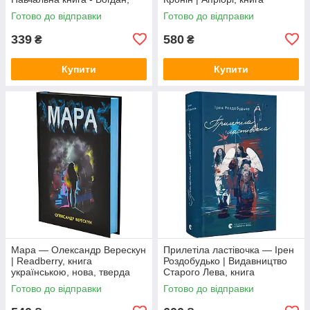
книга українською, нова,
українською, нова, тверда
Готово до відправки
Готово до відправки
тверда
339
580
₴
₴
Купити
Купити
Мара — Олександр Верескун
Прилетіла ластівочка — Ірен
| Readberry, книга
Роздобудько | Видавництво
українською, нова, тверда
Старого Лева, книга
українською, нова, тверда
Готово до відправки
Готово до відправки