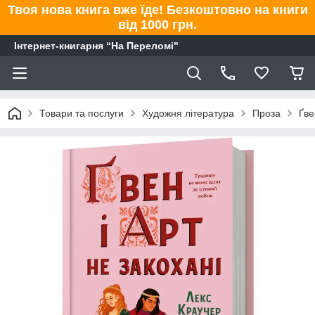
Твоя нова книга вже їде! Безкоштовно на книги
від 1000 грн.
Інтернет-книгарня “На Переломі"
Товари та послуги
Художня література
Проза
Ґве