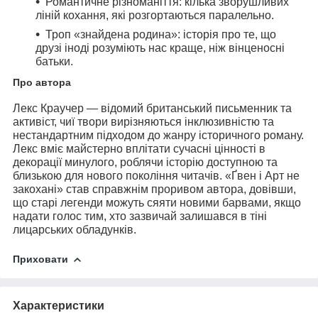
Романтичне різноманіття:
кілька зворушливих
ліній кохання, які розгортаються паралельно.
Троп «знайдена родина»:
історія про те, що
друзі іноді розуміють нас краще, ніж вінценосні
батьки.
Про автора
Лекс Краучер
— відомий британський письменник та
активіст, чиї твори вирізняються інклюзивністю та
нестандартним підходом до жанру історичного роману.
Лекс вміє майстерно вплітати сучасні цінності в
декорації минулого, роблячи історію доступною та
близькою для нового покоління читачів. «Ґвен і Арт не
закохані» став справжнім проривом автора, довівши,
що старі легенди можуть сяяти новими барвами, якщо
надати голос тим, хто зазвичай залишався в тіні
лицарських обладунків.
Приховати
Характеристики