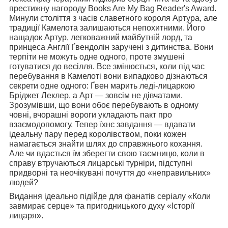
престижну нагороду Books Are My Bag Reader's Award.
Минули століття з часів славетного короля Артура, але
традиції Камелота залишаються непохитними. Його
нащадок Артур, легковажний майбутній лорд, та
принцеса Англії Ґвендолін заручені з дитинства. Вони
терпіти не можуть одне одного, проте змушені
готуватися до весілля. Все змінюється, коли під час
перебування в Камелоті вони випадково дізнаються
секрети одне одного: Ґвен марить леді-лицаркою
Бріджет Леклер, а Арт — зовсім не дівчатами.
Зрозумівши, що вони обоє перебувають в одному
човні, вчорашні вороги укладають пакт про
взаємодопомогу. Тепер їхнє завдання — вдавати
ідеальну пару перед королівством, поки кожен
намагається знайти шлях до справжнього кохання.
Але чи вдасться їм зберегти свою таємницю, коли в
справу втручаються лицарські турніри, підступні
придворні та неочікувані почуття до «неправильних»
людей?
Видання ідеально підійде для фанатів серіалу «Коли
завмирає серце» та пригодницького духу «Історії
лицаря».