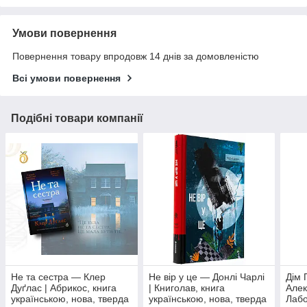
Умови повернення
Повернення товару впродовж 14 днів за домовленістю
Всі умови повернення
Подібні товари компанії
Не та сестра — Клер
Не вір у це — Донлі Чарлі
Дім 
Дуґлас | Абрикос, книга
| Книголав, книга
Алек
українською, нова, тверда
українською, нова, тверда
Лабо