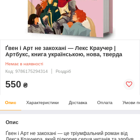
Ґвен і Арт не закохані — Лекс Краучер |
Артбукс, книга українською, нова, тверда
Немає в наявності
Код: 9786175294314
Роздріб
550
₴
Опис
Характеристики
Доставка
Оплата
Умови п
Опис
Ґвен і Арт не закохані
— це тріумфальний роман від
Лекса Краучера
, який підкорив серця читачів та здобув