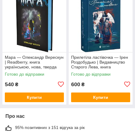
Мара — Олександр Верескун
Прилетіла ластівочка — Ірен
| Readberry, книга
Роздобудько | Видавництво
українською, нова, тверда
Старого Лева, книга
українською, нова, тверда
Готово до відправки
Готово до відправки
540
600
₴
₴
Купити
Купити
Про нас
95% позитивних з 151 відгука за рік