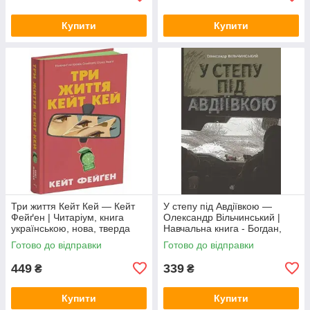
Купити
Купити
Три життя Кейт Кей — Кейт
У степу під Авдіївкою —
Фейґен | Читаріум, книга
Олександр Вільчинський |
українською, нова, тверда
Навчальна книга - Богдан,
книга українською, нова,
Готово до відправки
Готово до відправки
тверда
449
339
₴
₴
Купити
Купити