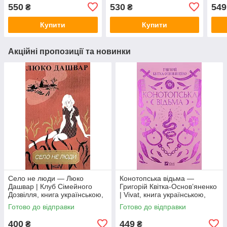
укра
550
530
549
₴
₴
Купити
Купити
Акційні пропозиції та новинки
Село не люди — Люко
Конотопська відьма —
Дашвар | Клуб Сімейного
Григорій Квітка-Основ’яненко
Дозвілля, книга українською,
| Vivat, книга українською,
нова, тверда
нова, тверда
Готово до відправки
Готово до відправки
400
449
₴
₴