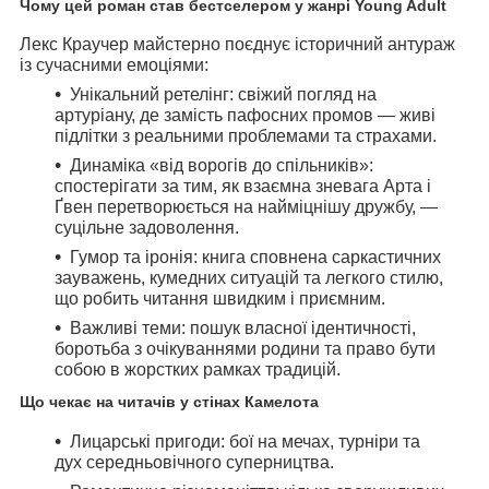
Чому цей роман став бестселером у жанрі Young Adult
Лекс Краучер майстерно поєднує історичний антураж
із сучасними емоціями:
Унікальний ретелінг:
свіжий погляд на
артуріану, де замість пафосних промов — живі
підлітки з реальними проблемами та страхами.
Динаміка «від ворогів до спільників»:
спостерігати за тим, як взаємна зневага Арта і
Ґвен перетворюється на найміцнішу дружбу, —
суцільне задоволення.
Гумор та іронія:
книга сповнена саркастичних
зауважень, кумедних ситуацій та легкого стилю,
що робить читання швидким і приємним.
Важливі теми:
пошук власної ідентичності,
боротьба з очікуваннями родини та право бути
собою в жорстких рамках традицій.
Що чекає на читачів у стінах Камелота
Лицарські пригоди:
бої на мечах, турніри та
дух середньовічного суперництва.