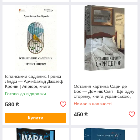
Іспанський садівник. Ґрейсі
Ліндсі — Арчибальд Джозеф
Кронін | Апріорі, книга
Остання картина Сари де
українською, нова, тверда
Вос — Домінік Сміт | Ще одну
Готово до відправки
сторінку, книга українською,
нова, тверда
580
Немає в наявності
₴
450
₴
Купити