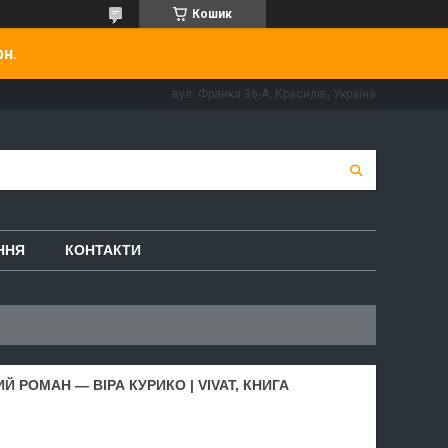
Кошик
рн.
вул. Франка 36-А, Красилів, Україна
ННЯ
КОНТАКТИ
Й РОМАН — ВІРА КУРИКО | VIVAT, КНИГА