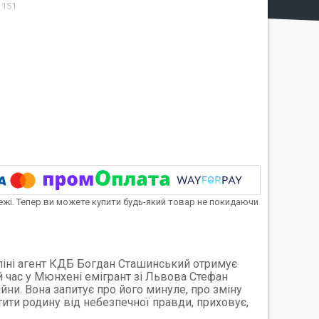
1151
тежі. Тепер ви можете купити будь-який товар не покидаючи
рліні агент КДБ Богдан Сташинський отримує
ий час у Мюнхені емігрант зі Львова Стефан
ійни. Вона запитує про його минуле, про зміну
тити родину від небезпечної правди, приховує,