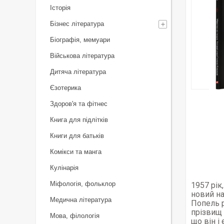
Історія
Бізнес література
Біографія, мемуари
Військова література
Дитяча література
Єзотерика
Здоров'я та фітнес
Книга для підлітків
Книги для батьків
Комікси та манга
Кулінарія
Міфологія, фольклор
1957 рік
новий на
Медична література
Попель р
прізвищ 
Мова, філологія
що він і