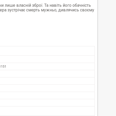
и лише власній зброї. Та навіть його обачність
дера зустрічає смерть мужньо, дивлячись своєму
1151