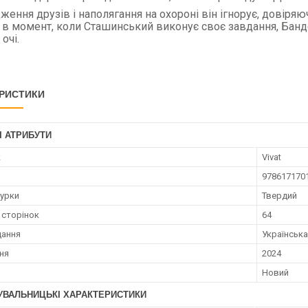
ення друзів і наполягання на охороні він ігнорує, довіряюч
: в момент, коли Сташинський виконує своє завдання, Бан
очі.
РИСТИКИ
І АТРИБУТИ
к
Vivat
978617170
турки
Твердий
 сторінок
64
дання
Українська
ння
2024
Новий
УВАЛЬНИЦЬКІ ХАРАКТЕРИСТИКИ