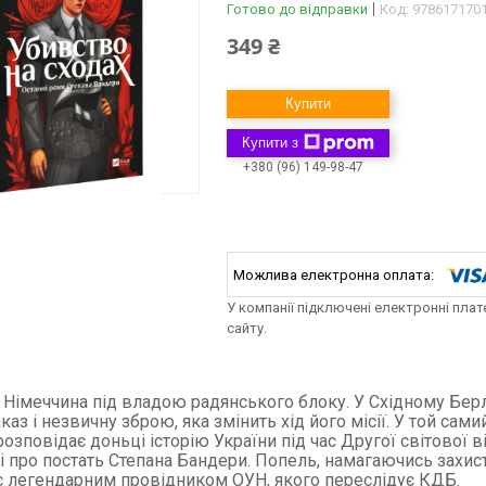
Готово до відправки
Код:
978617170
349 ₴
Купити
Купити з
+380 (96) 149-98-47
У компанії підключені електронні пла
сайту.
, Німеччина під владою радянського блоку. У Східному Бе
каз і незвичну зброю, яка змінить хід його місії. У той сам
озповідає доньці історію України під час Другої світової в
і про постать Степана Бандери. Попель, намагаючись захис
 є легендарним провідником ОУН, якого переслідує КДБ.