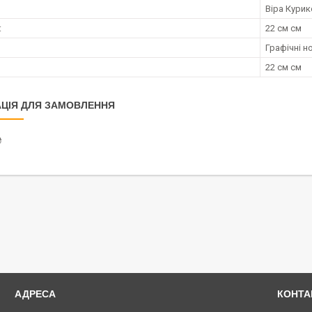
Віра Курик
:
22 см см
Графічні н
22 см см
ЦІЯ ДЛЯ ЗАМОВЛЕННЯ
₴