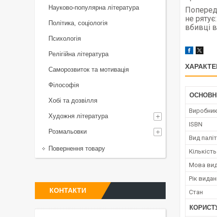
Науково-популярна література
Попередж
не рятує
Політика, соціологія
вбивці в 
Психологія
Релігійна література
ХАРАКТЕ
Саморозвиток та мотивація
Філософія
ОСНОВН
Хобі та дозвілля
Виробни
Художня література
ISBN
Розмальовки
Вид палі
Повернення товару
Кількість
Мова ви
Рік вида
КОНТАКТИ
Стан
КОРИСТ