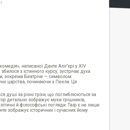
4
едія», написаної Данте Аліг'єрі у XIV
 збилося з істинного курсу, зустрічає духа
ми, зокрема Беатріче — символом
чні царства, починаючи з Пекла. Ця
ся душі за різні гріхи, що поглиблюються за
тор детально зображує муки грішників,
ітичні й філософські погляди. Твір є не лише
нте зображує історичних і сучасних йому