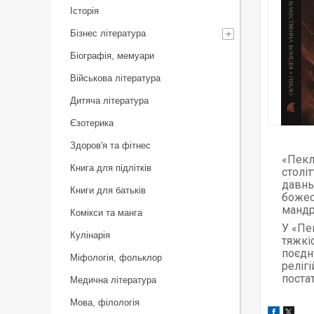
Історія
Бізнес література
Біографія, мемуари
Військова література
Дитяча література
Єзотерика
Здоров'я та фітнес
«Пекл
Книга для підлітків
століт
давнь
Книги для батьків
божес
мандр
Комікси та манга
У «Пе
Кулінарія
тяжкі
поєдн
Міфологія, фольклор
реліг
поста
Медична література
Мова, філологія