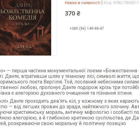
Немає в наявності
Код:
978617869311
370 ₴
+380 (96) 149-98-47
о» — перша частина монументальної поеми «Божественна ком
ті. Данте, втративши шлях у темному лісі, символі життя, що
оримського поета Вергілія. Той, посланий небесними сила
твенної любові, пропонує Данте подорож крізь три потойбі
івка є алегорією духовного очищення та пізнання істини.
клі» Данте проходить дев’ять кіл, у кожному з яких карають
стю — від легших провин до зради, найтяжчого злочину. Ав
уючи християнську мораль, античну міфологію і особисті пол
ійною алегорією, а й глибокою критикою суспільства, де Да
тей, розкриваючи свою моральну й політичну позицію.