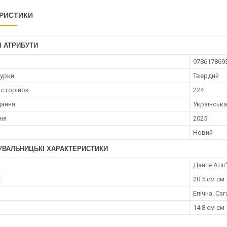
РИСТИКИ
І АТРИБУТИ
978617869
турки
Твердий
 сторінок
224
дання
Українська
ння
2025
Новий
УВАЛЬНИЦЬКІ ХАРАКТЕРИСТИКИ
Данте Аліг
:
20.5 см см
Епічна. Саг
14.8 см см