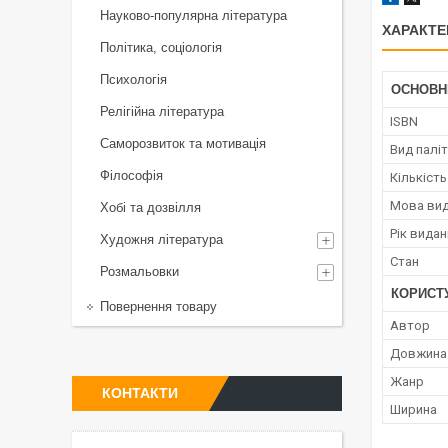
Науково-популярна література
ХАРАКТЕ
Політика, соціологія
Психологія
ОСНОВН
Релігійна література
ISBN
Саморозвиток та мотивація
Вид палі
Філософія
Кількість
Мова ви
Хобі та дозвілля
Рік вида
Художня література
Стан
Розмальовки
КОРИСТ
Повернення товару
Автор
Довжина
Жанр
КОНТАКТИ
Ширина