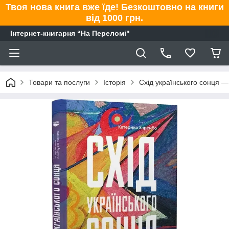
Твоя нова книга вже їде! Безкоштовно на книги
від 1000 грн.
Інтернет-книгарня “На Переломі"
Товари та послуги
Історія
Схід українського сонця —