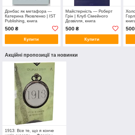
Донбас як метафора —
Майстерність — Роберт
Хол
Катерина Яковленко | IST
Грін | Клуб Сімейного
Горл
Publishing, книга
Дозвілля, книга
книг
українською, нова, мʼяка
українською, нова, тверда
твер
500
500
500
₴
₴
Купити
Купити
Акційні пропозиції та новинки
1913: Все те, що я конче