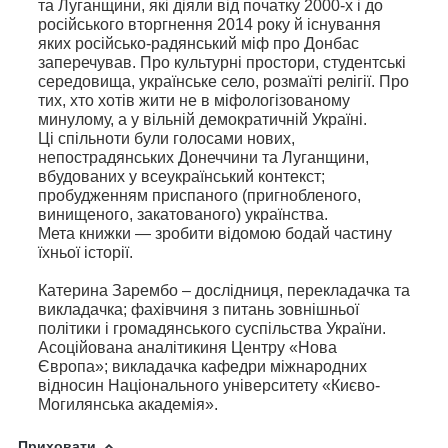
та Луганщини, які діяли від початку 2000-х і до
російського вторгнення 2014 року й існування
яких російсько-радянський міф про Донбас
заперечував. Про культурні простори, студентські
середовища, українське село, розмаїті релігії. Про
тих, хто хотів жити не в міфологізованому
минулому, а у вільній демократичній Україні.
Ці спільноти були голосами нових,
непострадянських Донеччини та Луганщини,
вбудованих у всеукраїнський контекст;
пробудженням приспаного (пригнобленого,
винищеного, закатованого) українства.
Мета книжки — зробити відомою бодай частину
їхньої історії.
Катерина Зарембо – дослідниця, перекладачка та
викладачка; фахівчиня з питань зовнішньої
політики і громадянського суспільства України.
Асоційована аналітикиня Центру «Нова
Європа»; викладачка кафедри міжнародних
відносин Національного університету «Києво-
Могилянська академія».
Приховати