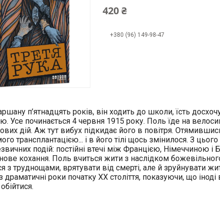
420 ₴
+380 (96) 149-98-47
шану п’ятнадцять років, він ходить до школи, їсть досхочу
ю. Усе починається 4 червня 1915 року. Поль їде на велос
ових дій. Аж тут вибух підкидає його в повітря. Отямившись,
го трансплантацією... і в його тілі щось змінилося. З цьог
звичних подій: постійні втечі між Францією, Німеччиною і Б
 нове кохання. Поль вчиться жити з наслідком божевільно
я з труднощами, врятувати від смерті, але й зруйнувати жи
з драматичні роки початку ХХ століття, показуючи, що іноді 
обійтися.