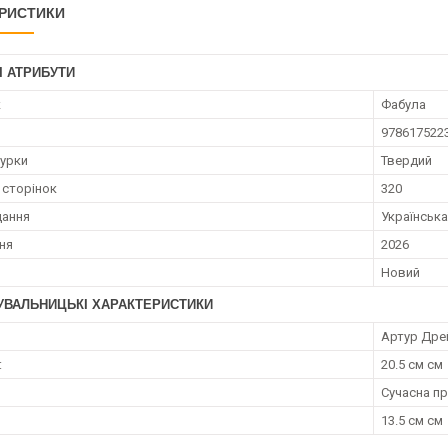
РИСТИКИ
І АТРИБУТИ
к
Фабула
978617522
турки
Твердий
 сторінок
320
дання
Українська
ння
2026
Новий
УВАЛЬНИЦЬКІ ХАРАКТЕРИСТИКИ
Артур Дре
:
20.5 см см
Сучасна п
13.5 см см