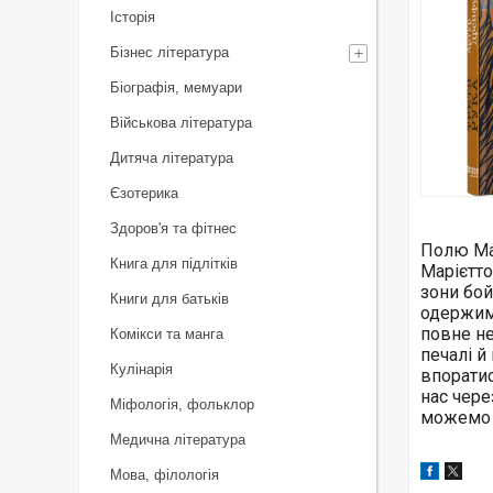
Історія
Бізнес література
Біографія, мемуари
Військова література
Дитяча література
Єзотерика
Здоров'я та фітнес
Полю Мар
Книга для підлітків
Марієтто
зони бой
Книги для батьків
одержимо
повне не
Комікси та манга
печалі й
Кулінарія
впоратис
нас чере
Міфологія, фольклор
можемо 
Медична література
Мова, філологія