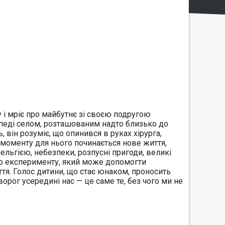
 і мріє про майбутнє зі своєю подругою
ипеді селом, розташованим надто близько до
 він розуміє, що опинився в руках хірурга,
о моменту для нього починається нове життя,
ельгією, небезпеки, розпусні пригоди, великі
го експерименту, який може допомогти
ття. Голос дитини, що стає юнаком, проносить
ворог усередині нас — це саме те, без чого ми не