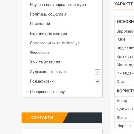
ХАРАКТЕ
Науково-популярна література
Політика, соціологія
ОСНОВН
Психологія
Виробни
Релігійна література
ISBN
Саморозвиток та мотивація
Вид палі
Філософія
Кількість
Хобі та дозвілля
Мова ви
Художня література
Рік вида
Розмальовки
Стан
КОРИСТ
Повернення товару
Автор
Довжина
КОНТАКТИ
Жанр
Ширина