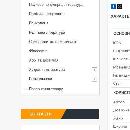
Науково-популярна література
Політика, соціологія
ХАРАКТЕ
Психологія
Релігійна література
ОСНОВН
Саморозвиток та мотивація
ISBN
Філософія
Вид палі
Кількість
Хобі та дозвілля
Мова ви
Художня література
Рік вида
Розмальовки
Стан
Повернення товару
КОРИСТ
Автор
Довжина
КОНТАКТИ
Жанр
Ширина