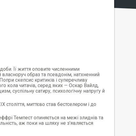
 доби. Її життя оповите численними
ий власноруч образ та псевдонім, натхненний
 Попри скепсис критиків і суперечливу
го кола читачів, серед яких — Оскар Вайлд,
изм, суспільну сатиру, психологічну напругу й
IX століття, миттєво став бестселером і до
еффрі Темпест опиняється на межі злиднів та
альність, аж поки на шляху не з’являється