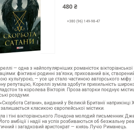
480 ₴
+380 (96) 149-98-47
реллі — одна з найпопулярніших романісток вікторіанської
аціями: фіктивні родинні зв’язки, прихований вік, створен
кою культурою, — усе це стало частиною авторського міфу.
рну репутацію, Кореллі зуміла здобути прихильність широко
ладстон та королева Вікторія. Проза авторки поєднує містиц
ькі роздуми.
 «Скорбота Сатани», виданий у Великій Британії наприкінці X
 залишається класикою європейської містики.
ітла і тіні вікторіанського Лондона молодий письменник Дж
Його амбіції і надії на успіх розбиваються об безжальну ре
ичний і загадковий аристократ — князь Лучіо Риманець.