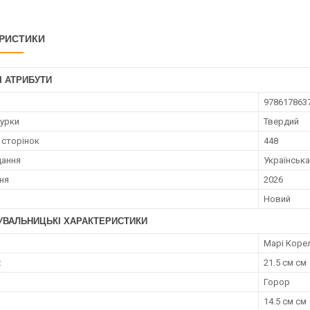
РИСТИКИ
І АТРИБУТИ
978617863
турки
Твердий
 сторінок
448
дання
Українська
ння
2026
Новий
УВАЛЬНИЦЬКІ ХАРАКТЕРИСТИКИ
Марі Коре
:
21.5 см см
Горор
14.5 см см