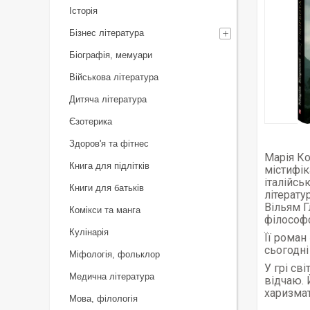
Історія
Бізнес література
Біографія, мемуари
Військова література
Дитяча література
Єзотерика
Здоров'я та фітнес
Марія Ко
Книга для підлітків
містифік
італійсь
Книги для батьків
літерату
Вільям Г
Комікси та манга
філософс
Кулінарія
Її роман
сьогодні
Міфологія, фольклор
У грі св
Медична література
відчаю. 
харизмат
Мова, філологія